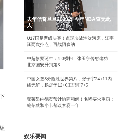
去年信誓旦旦3000万 今年NBA查无此
人
U17国足晋级决赛！点球决战淘汰河床，江宇
涵两次扑点，再战阿森纳
中超惨案诞生：4-0横扫，张玉宁传射建功，
北京国安升到第3
中国女篮3分险胜世界第八，张子宇24+11内
线无解，杨舒予12+6王思雨7+5
下
曝莱昂纳德案预计协商和解！名嘴要求重罚：
鲍尔默和小卡都该禁赛一年
组
娱乐要闻