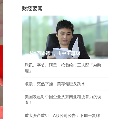
财经要闻
一枚“回旋镖”，击中王思聪
腾讯、字节、阿里，抢着给打工人配「AI助
理」
凌晨，突然下挫！美存储巨头跳水
美国发起对中国企业从东南亚租赁算力的调
查！
重大资产重组！A股公司公告：下周一复牌！