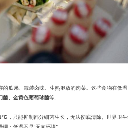
存的瓜果、散装卤味、生熟混放的肉菜。这些食物在低温
门菌、金黄色葡萄球菌
等。
8℃
，只能抑制部分细菌生长，无法彻底清除。世界卫生
调：低温不是“无菌环境”。