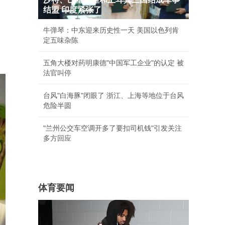
结盟 印度紧张了
牛弹琴：中东迎来历史性一天 美国以色列肯
定五味杂陈
五角大楼对药明康德"中国军工企业"的认定 被
法官叫停
台风"白海豚"闭眼了 浙江、上海等地位于台风
危险半圆
"兰州公交车空调开多了要扣司机钱"引发关注
多方回应
体育要闻