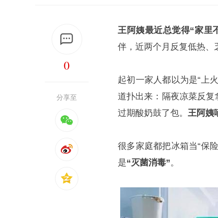
王阿姨最近总觉得“家里
伴，近两个月反复低热、
0
起初一家人都以为是“上
道扑出来：隔夜凉菜反复
分享至
过期酸奶鼓了包。
王阿姨
很多家庭都把冰箱当“保
是
“灭菌消毒”
。