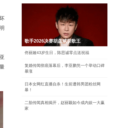
坏
明
歌手2026决赛胡彦斌获歌王
佟丽娅43岁生日，陈思诚零点送祝福
亚
复婚传闻彻底落幕后，李亚鹏凭一个举动口碑
量
暴涨
日本女网红直播自杀！生前遭韩男团粉丝网
暴！
二胎传闻真相揭开，赵丽颖如今成内娱一大赢
家