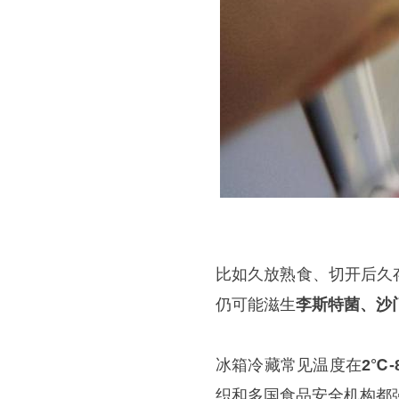
比如久放熟食、切开后久
仍可能滋生
李斯特
菌、沙
冰箱冷藏常见温度在
2℃-
织和多国食品安全机构都强