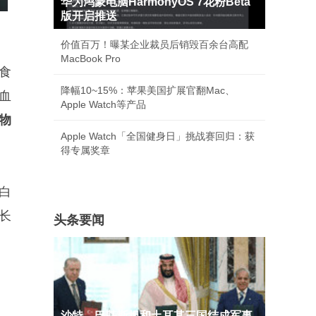
华为鸿蒙电脑HarmonyOS 7花粉Beta
版开启推送
价值百万！曝某企业裁员后销毁百余台高配
MacBook Pro
食
降幅10~15%：苹果美国扩展官翻Mac、
血
Apple Watch等产品
物
Apple Watch「全国健身日」挑战赛回归：获
得专属奖章
白
长
头条要闻
沙特、巴基斯坦和土耳其三国结成军事