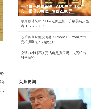
一台屏三种刷新率！AOC曲面电竞屏上
市：最高500Hz、售价2180元
极摩客带来K17 Plus迷你主机：升级英特尔酷
睿Ultra 7 258V
芯片屏幕全都没问题！iPhone18 Pro量产卡
壳根源曝光：内存短缺
空调24小时不关更省电是真的吗！央视给出
科学结论
有降
头条要闻
B的
万元