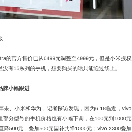
报
ltra的官方售价已从6499元调整至4999元，但是小米授
经没有15系列的手机，想要购买的话只能通过线上。
他品牌小幅跟进
果、小米和华为，记者探访发现，因为6·18临近，vivo
里部分型号的手机价格也有小幅下调，在100元到1000元
ro直降500元，叠加500元国补共降1000元；‌vivo X300叠