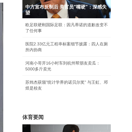
中方宣布反制后 美官员"嘴硬"：深感失
望
欧足联硬刚国际足联：因凡蒂诺的道歉改变不
了任何事
医院2.33亿元工程串标案细节披露：四人在厕
所内协商
河南小哥开16小时车到杭州帮朋友卖瓜：
5000多斤卖光
苏炜杰获颁"统计学界的诺贝尔奖" 与王虹、邓
煜是校友
体育要闻