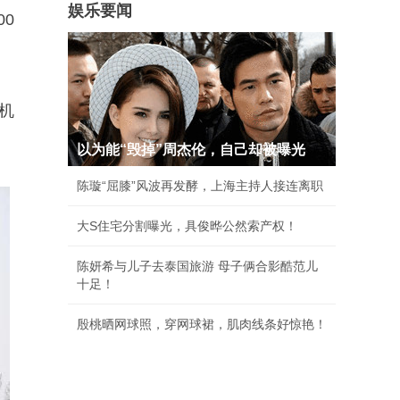
娱乐要闻
00
机
以为能“毁掉”周杰伦，自己却被曝光
陈璇“屈膝”风波再发酵，上海主持人接连离职
大S住宅分割曝光，具俊晔公然索产权！
陈妍希与儿子去泰国旅游 母子俩合影酷范儿
十足！
殷桃晒网球照，穿网球裙，肌肉线条好惊艳！