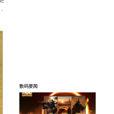
还
，
数码要闻