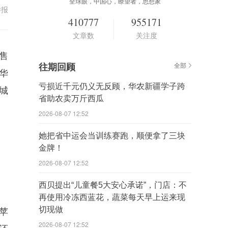
全球眼，中国心，瞭望者，思想家
举报
410777
955171
文章数
关注度
a售
往期回顾
全部
，华
亏损近千元仍义无反顾，华农新疆学子跨
汇城
省助农卖万斤西瓜
2026-08-07 12:52
她把省中运会当训练赛跑，顺便拿了三块
金牌！
2026-08-07 12:52
西贝提出“儿童餐5大安心承诺”，门店：不
再使用冷冻西蓝花，蔬菜每天早上运来现
切现做
苹
2026-08-07 12:52