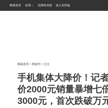
网易首页
应用
无障碍浏览
进入关怀版
网易首页
>
网易号
> 正文
手机集体大降价！记
价2000元销量暴增
3000元，首次跌破万