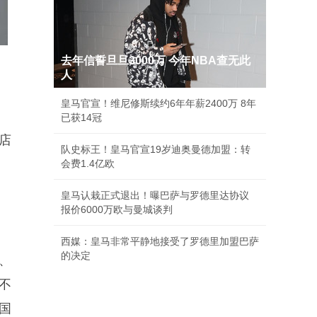
去年信誓旦旦3000万 今年NBA查无此
人
皇马官宣！维尼修斯续约6年年薪2400万 8年
已获14冠
权店
队史标王！皇马官宣19岁迪奥曼德加盟：转
会费1.4亿欧
皇马认栽正式退出！曝巴萨与罗德里达协议
报价6000万欧与曼城谈判
西媒：皇马非常平静地接受了罗德里加盟巴萨
的决定
、
不
加国