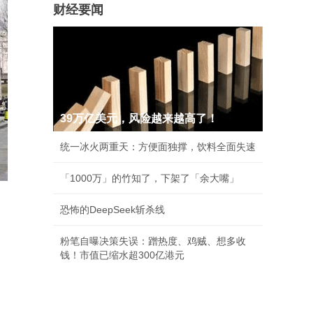
财经要闻
39万亿美元，风险越来越高了！
统一冰火两重天：方便面独撑，饮料全面失速
「1000万」的竹知了，下架了「余大嘴」
恐怖的DeepSeek斩杀线
粉笔自曝决策失误：蹭热度、鸡贼、想多收
钱！市值已缩水超300亿港元