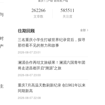
重庆“门户级”新闻客户端
262266
585511
与
文章数
关注度
往期回顾
全部
对
三名重庆小学生打破世界纪录背后，探寻
那些看不见的努力和故事
产
2026-08-07 23:01
澜湄合作再结文旅硕果！澜湄六国青年团
将走进昌都开启“溯源”之旅
2026-08-07 23:00
重庆7月高温天数刷新纪录 创1961年以来
主
同期新高
2026-08-07 22:08