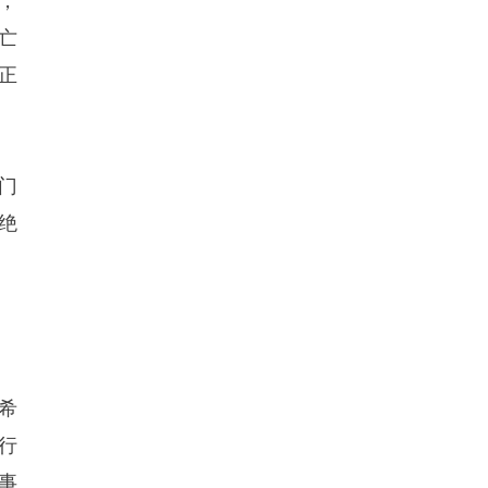
，
亡
正
门
绝
希
行
事