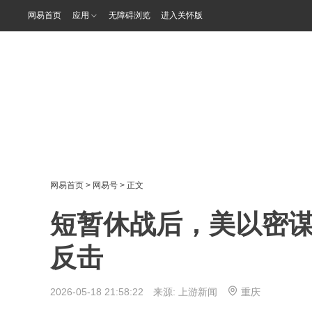
网易首页
应用
无障碍浏览
进入关怀版
网易首页
>
网易号
> 正文
短暂休战后，美以密谋
反击
2026-05-18 21:58:22 来源:
上游新闻
重庆