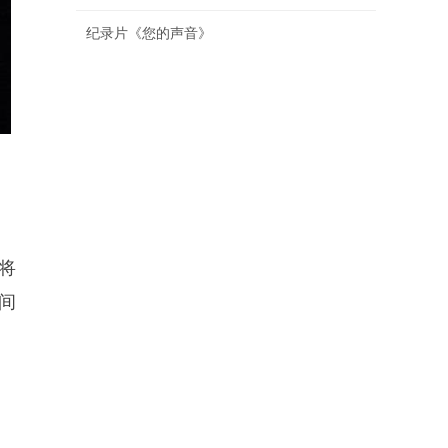
纪录片《您的声音》
将
间