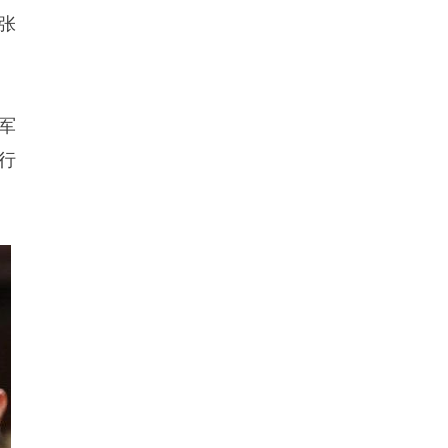
张
军
行