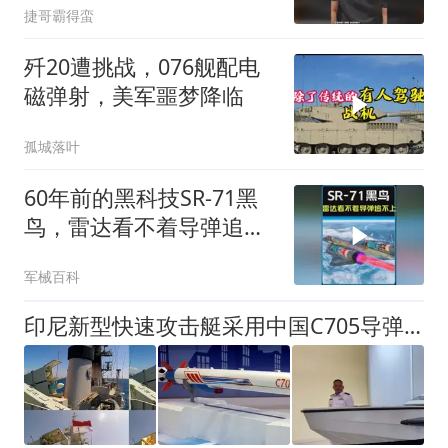
捷哥霸得蛮
歼20遭挑战，076舰配电
磁弹射，美军噩梦降临
孤城落叶
60年前的黑科技SR-71黑
鸟，雷达看不着导弹追不
上！ #军事科普
军械百科
印尼新型快速攻击艇采用中国C705导弹，正式开工建造