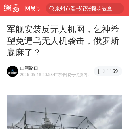
网易号
泉州市委书记张毅恭被查
“电影+”如何激发千亿级消费新活力？
军舰安装反无人机网，乞神希
台风白海豚已进入24小时警戒线
望免遭乌无人机袭击，俄罗斯
全球首个长时储能一体化产业园量产
赢麻了？
陈垣宇0-3张禹珍 国乒男单全军覆没
中巨芯：上半年归母净利润1405.77万元
山河路口
1169
四川宜宾市高县4.9级地震致1人死亡
2026-05-18 20:58
·广东
·网易号优质内容创作者
中国女篮70-67险胜尼日利亚女篮
名创优品回应女子吐槽内裤质量差
上海：台风白海豚或将带来龙卷风
出口禁令驱动有色板块大涨