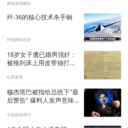
聚焦真实瞬间
歼-36的核心技术杀手锏
封情舞韵的诗
18岁女子遭已婚男强奸：
被推到床上用皮带抽打后
强奸
红星新闻
穆杰塔巴被指给总统下"最
后警告" 爆料人发声意味
深长
中国新闻周刊