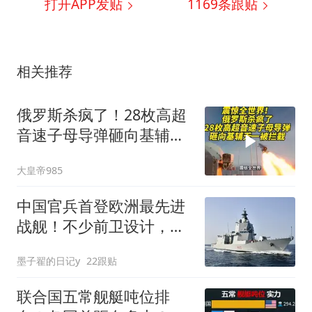
打开APP发贴
1169
条跟贴
相关推荐
俄罗斯杀疯了！28枚高超
音速子母导弹砸向基辅无
一被拦截
大皇帝985
中国官兵首登欧洲最先进
战舰！不少前卫设计，让
我军开了眼界
墨子翟的日记y
22跟贴
联合国五常舰艇吨位排