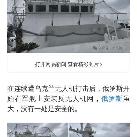
秋天的第一杯奶茶到底有多火
百花奖开幕式
国防部：坚决反制任何闹海挑衅图谋
东航：国内客票提前14天免费退改
美股存储板块集体大跌
胡彦斌获《歌手2026》歌王
打开网易新闻 查看精彩图片
“今天得有40℃了吧 为啥还不预警”
夯实基础开新局
在连续遭乌克兰无人机打击后，俄罗斯开
始在军舰上安装反无人机网，
俄罗斯
虽
大，没有一处是安全的。