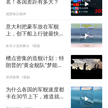
名！各国差距有多大？
感恩每日相伴
意大利把豪车放在军舰
上，创下船上行驶最快世
界纪录，艺高人胆大
欢乐小丑的舞台
1跟贴
槽点密集的造舰计划：特
朗普的“黄金舰队”梦能实
现吗
澎湃新闻
1跟贴
为什么各国的军舰速度都
卡在30节上下，难道就不
能有所突破吗