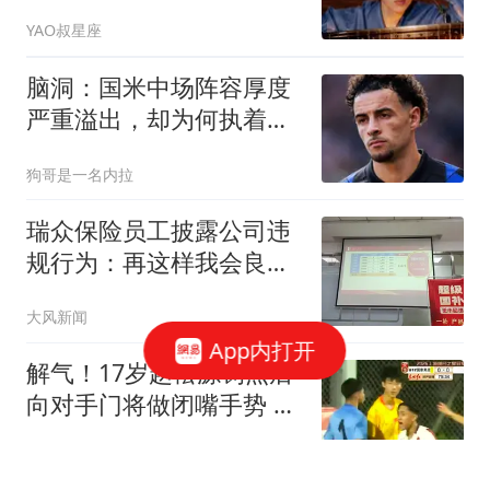
YAO叔星座
脑洞：国米中场阵容厚度
严重溢出，却为何执着于
利物浦琼斯？
狗哥是一名内拉
瑞众保险员工披露公司违
规行为：再这样我会良心
不安
大风新闻
App内打开
解气！17岁赵松源罚点后
向对手门将做闭嘴手势 此
前失点后被其挑衅
风过乡