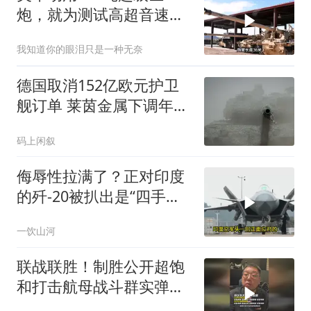
炮，就为测试高超音速导
弹？
我知道你的眼泪只是一种无奈
德国取消152亿欧元护卫
舰订单 莱茵金属下调年销
售预期至137-142亿欧元
码上闲叙
侮辱性拉满了？正对印度
的歼-20被扒出是“四手老
机”，这反差太扎心
一饮山河
联战联胜！制胜公开超饱
和打击航母战斗群实弹演
练