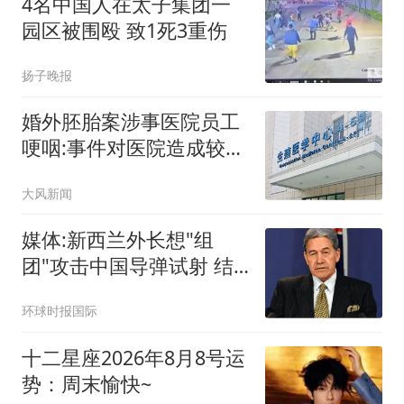
4名中国人在太子集团一
园区被围殴 致1死3重伤
扬子晚报
婚外胚胎案涉事医院员工
哽咽:事件对医院造成较大
冲击
大风新闻
媒体:新西兰外长想"组
团"攻击中国导弹试射 结
果被打脸
环球时报国际
十二星座2026年8月8号运
势：周末愉快~