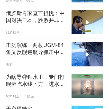
爱笑无厘头
7跟贴
俄罗斯专家直言担忧：中
国对决日本，胜败并非唯
一忧虑
只若初见h
击沉演练，两枚UGM-84
鱼叉反舰巡航导弹击中退
役塔拉瓦级两栖攻击舰靶
古姿
舰
为啥导弹钻水里，专门打
舰艇吃水线下方，进水沉
的更快！
笑料加工厂
1跟贴
天空硬糖消