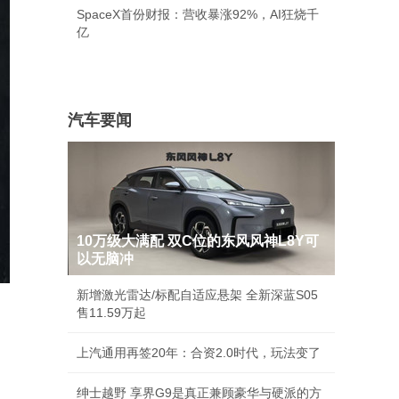
SpaceX首份财报：营收暴涨92%，AI狂烧千
亿
汽车要闻
10万级大满配 双C位的东风风神L8Y可
以无脑冲
新增激光雷达/标配自适应悬架 全新深蓝S05
售11.59万起
上汽通用再签20年：合资2.0时代，玩法变了
绅士越野 享界G9是真正兼顾豪华与硬派的方