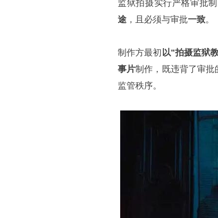
监狱拍摄实行严格审批制
途
，且必须与审批
一致
。
制作方最初
以"拍摄监狱
事片
制作，既违背了审批
监管秩序。