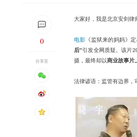
大家好，我是北京安剑律
0
电影
《
监狱来的妈妈
》定
后"
引发全网质疑。该片20
摄，最终却以
商业故事片
分享至
法律谚语：监管有边界，