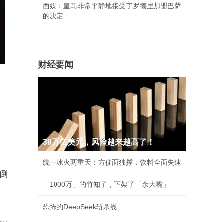
西媒：皇马非常平静地接受了罗德里加盟巴萨
的决定
财经要闻
39万亿美元，风险越来越高了！
统一冰火两重天：方便面独撑，饮料全面失速
倒
「1000万」的竹知了，下架了「余大嘴」
恐怖的DeepSeek斩杀线