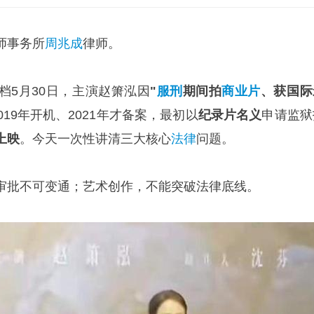
师事务所
周兆成
律师。
档5月30日，主演赵箫泓因
"
服刑
期间拍
商业片
、获国际
19年开机、2021年才备案，最初以
纪录片名义
申请监狱
上映
。今天一次性讲清三大核心
法律
问题。
审批不可变通；艺术创作，不能突破法律底线。