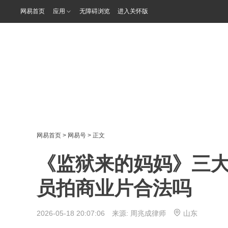
网易首页
应用
无障碍浏览
进入关怀版
网易首页
>
网易号
> 正文
《监狱来的妈妈》三
员拍商业片合法吗
2026-05-18 20:07:06 来源:
周兆成律师
山东