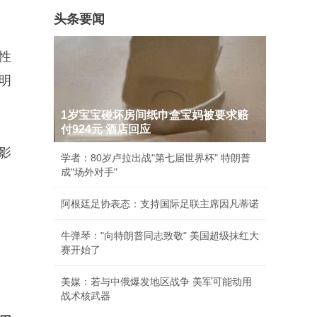
头条要闻
性
明
1岁宝宝碰坏房间纸巾盒宝妈被要求赔
付924元 酒店回应
影
学者：80岁卢拉出战"第七届世界杯" 特朗普
成"场外对手"
阿根廷足协表态：支持国际足联主席因凡蒂诺
牛弹琴："向特朗普同志致敬" 美国超级抹红大
赛开始了
美媒：若与中俄爆发地区战争 美军可能动用
战术核武器