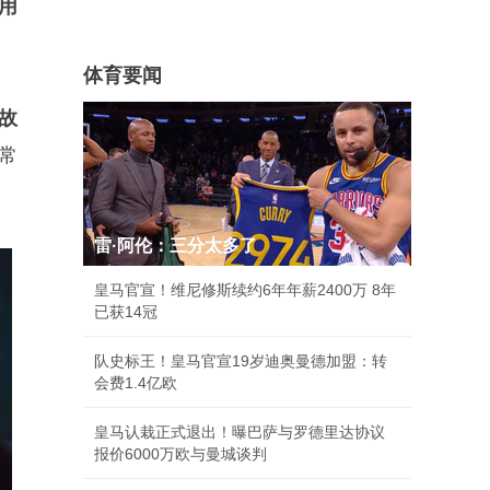
用
体育要闻
故
常
雷·阿伦：三分太多了
皇马官宣！维尼修斯续约6年年薪2400万 8年
已获14冠
队史标王！皇马官宣19岁迪奥曼德加盟：转
会费1.4亿欧
皇马认栽正式退出！曝巴萨与罗德里达协议
报价6000万欧与曼城谈判