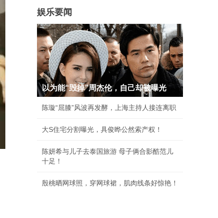
娱乐要闻
以为能“毁掉”周杰伦，自己却被曝光
陈璇“屈膝”风波再发酵，上海主持人接连离职
大S住宅分割曝光，具俊晔公然索产权！
陈妍希与儿子去泰国旅游 母子俩合影酷范儿
十足！
殷桃晒网球照，穿网球裙，肌肉线条好惊艳！