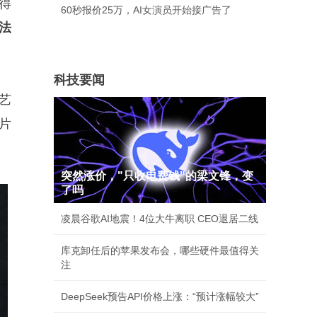
得
60秒报价25万，AI女演员开始接广告了
法
科技要闻
艺
片
突然涨价，"只收电费钱"的梁文锋，变
了吗
凌晨谷歌AI地震！4位大牛离职 CEO退居二线
库克卸任后的苹果发布会，哪些硬件最值得关
注
DeepSeek预告API价格上涨：“预计涨幅较大”