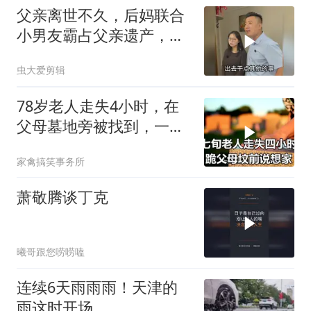
父亲离世不久，后妈联合
小男友霸占父亲遗产，结
果竟是专业骗子，陆燃出
虫大爱剪辑
手相助
78岁老人走失4小时，在
父母墓地旁被找到，一句
话让所有人泪目
家禽搞笑事务所
萧敬腾谈丁克
曦哥跟您唠唠嗑
连续6天雨雨雨！天津的
雨这时开场