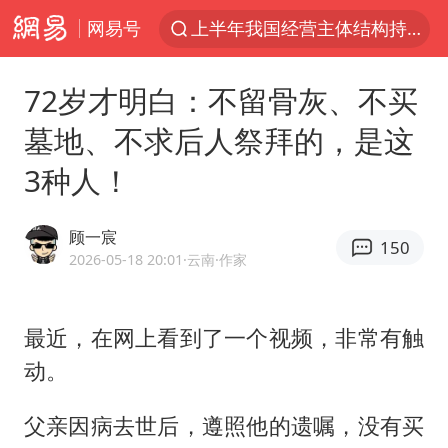
网易号
上半年我国经营主体结构持续优化
于东来回应胖东来近25年老店年底关闭
72岁才明白：不留骨灰、不买
俄称边境州遭乌大规模袭击已致13伤
墓地、不求后人祭拜的，是这
《披荆斩棘2026》阵容官宣
3种人！
上海全力守护市民“菜篮子”
独闯南太行的失联女生最后轨迹已确认
顾一宸
150
白海豚北上或致京津冀暴雨
2026-05-18 20:01
·云南
·作家
10余省份将出现强风雨 局地特大暴雨
美将每月供乌爱国者拦截导弹
最近，在网上看到了一个视频，非常有触
动。
构建更高水平的全民健身公共服务体系
上门女婿出轨女邻居多年被判重婚罪
父亲因病去世后，遵照他的遗嘱，没有买