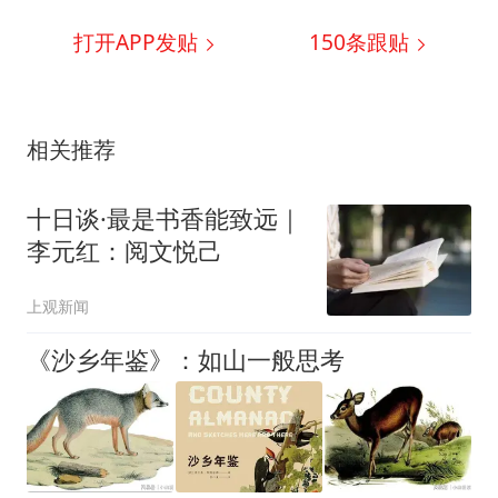
打开APP发贴
150
条跟贴
相关推荐
十日谈·最是书香能致远｜
李元红：阅文悦己
上观新闻
《沙乡年鉴》：如山一般思考