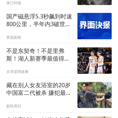
珠江时报
国产磁悬浮5.3秒飙到时速
800公里，半年内3破世界
纪录
界面新闻
不是东契奇！不是里弗
斯！湖人新赛季最值得期
待球员，雷迪克欲重点培
兵哥篮球故事
养
藏在别人女友浴室的20岁
中国富二代被杀 嫌犯最新
发声
新民周刊