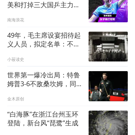
美和打掉三大国乒主力，
奖金27万
南海浪花
49年，毛主席设宴招待起
义人员，拟定名单：不要
忘了我那个小同学
小莜读史
世界第一爆冷出局：特鲁
姆普3-6不敌桑坎姆，同时
丢掉第一主动权
金木原创
“白海豚”在浙江台州玉环
登陆，新台风“琵鹭”生成