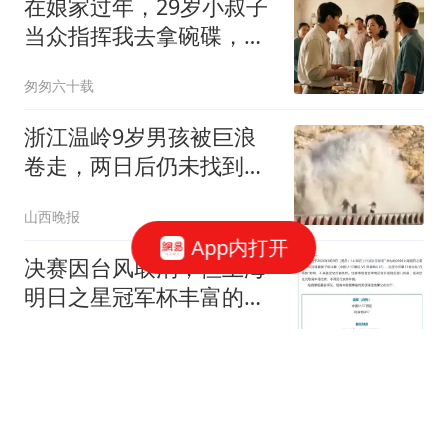
在娘家过年，29岁小叔子
当众指挥我去拿碗碟，我
侧身问38岁老婆：我能发
匆匆六十载
火吗？她的反应，让全家
九口集体傻眼
浙江温岭9岁男孩被巨浪
卷走，两日后仍未找到，
当地：目前搜救仅能在沿
山西晚报
岸展开，台风过境后方可
App内打开
组织大规模海上搜救，“肯
决赛因台风取消，但上海
定不会放弃”
明日之星冠军杯丰富的场
外交流，提前让参赛者过
上观新闻
足瘾
房价大局已定？不出意
外，2026下半年“中国房