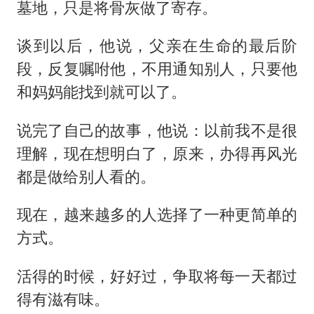
香港刷新1884年以来最高气温纪录
墓地，只是将骨灰做了寄存。
新疆一婚礼线上邀请引热议
谈到以后，他说，父亲在生命的最后阶
世界第1特鲁姆普斯诺克中国赛一轮游
段，反复嘱咐他，不用通知别人，只要他
《龙餐馆》 冲奖
和妈妈能找到就可以了。
国足U17与阿森纳决赛取消 并列冠军
说完了自己的故事，他说：以前我不是很
以拒绝“和平委员会”的加沙和平计划
理解，现在想明白了，原来，办得再风光
奋力开创中国式现代化建设新局面
都是做给别人看的。
现在，越来越多的人选择了一种更简单的
方式。
活得的时候，好好过，争取将每一天都过
得有滋有味。