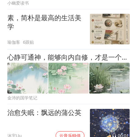
小幽爱读书
素，简朴是最高的生活美
学
瑜伽客
6跟贴
心静可通神，能够向内自修，才是一个人最高级的觉醒
金沛的国学笔记
治愈失眠：飘远的蒲公英
00:01
沐宇Uu
云音乐特供