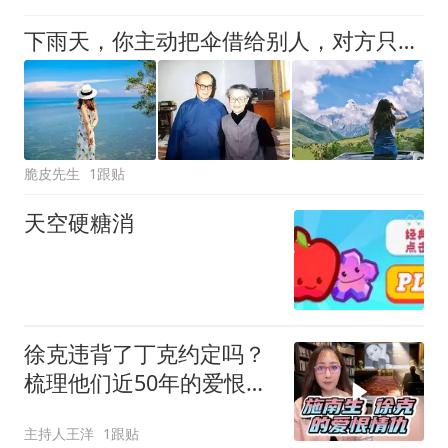
下雨天，你主动把伞借给别人，对方只会感谢你一次。但如果你说：“我这把伞有点小，咱俩一起撑吧。” 他会记住你的好很久
脆皮先生
1跟贴
天空硬糖消
徐克违背了丁克约定吗？
梳理他们近50年的爱恨情
仇
主持人王洋
1跟贴