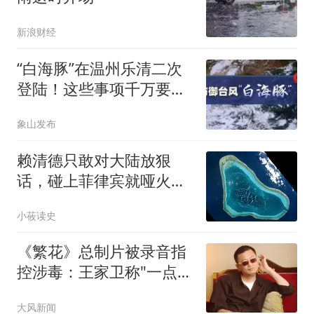
新浪财经
“白海豚”在温州乐清二次
登陆！这些事项千万要注
意
象山发布
赖清德只敢对大陆放狠
话，碰上菲律宾就哑火！
岛内全炸锅了！
小莜读史
《繁花》总制片被录音指
控涉毒：王家卫称"一点够
了"
大风新闻