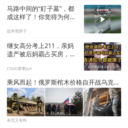
马路中间的“釘子墓”，都
成这样了！你觉得为何还
是不肯迁走呢
战争黑匣子
继女高分考上211，亲妈
遗产被后妈霸占买房，连
通知书都被撕了！
CSGO赛事Jun
乘风而起！俄罗斯棺木价格自开战乌克兰以来暴涨105%，殃及身后事
有范又有料