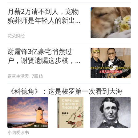
月薪2万请不到人，宠物
殡葬师是年轻人的新出路
吗？
花朵财经
谢霆锋3亿豪宅悄然过
户，谢贤遗嘱这步棋，才
是真正的高明布局
露露生活天
7跟贴
《科德角》：这是梭罗第一次看到大海
小幽爱读书