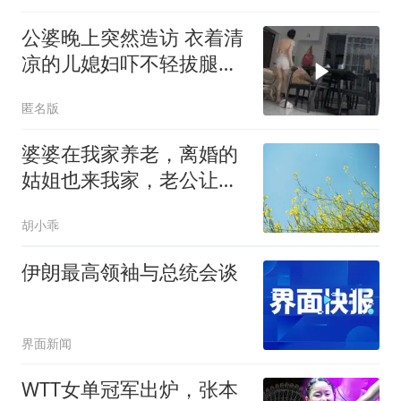
公婆晚上突然造访 衣着清
凉的儿媳妇吓不轻拔腿就
跑
匿名版
婆婆在我家养老，离婚的
姑姐也来我家，老公让我
大度，我收拾东西走人
胡小乖
伊朗最高领袖与总统会谈
界面新闻
WTT女单冠军出炉，张本