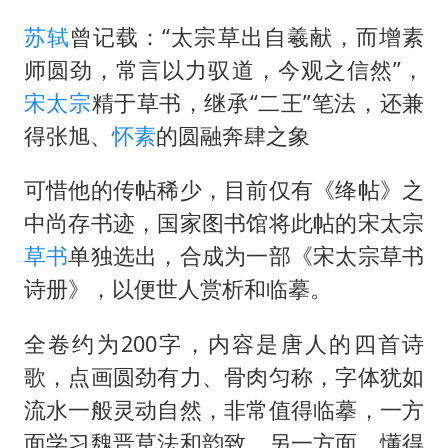
BLG经理辟谣Bin离队
苏轼
曾记载：“太宗草出自羲献，而增素
以军士兵把枪口对准中国记者
师圆劲，常言以力驭道，今观之信然”，
云南一男子胃中取出180颗铁钉
宋太宗
精于草书，继承“二王”笔法，还兼
曹颖儿子首次演长剧
得张旭、
怀素
的圆融奔肆之象
“开学三件套”全线暴涨
可惜他的传帖稀少，目前仅有《绛帖》之
总书记点赞的非遗苗绣焕发新生机
中尚存书迹，国家图书馆将此帖的宋太宗
草书
单独选出，合成为一部《宋太宗草书
诗册》，以便世人赏析和临摹。
全卷约为200字，内容是唐人的四首诗
歌，点画圆劲有力、骨肉匀称，字体犹如
流水一般灵动自然，非常值得临摹，一方
面学习魏晋草法和韵致，另一方面，懂得