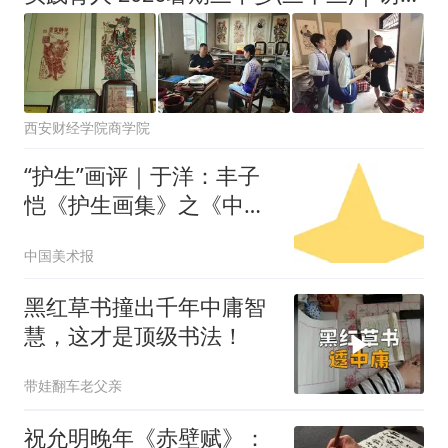
西安财经学院商学院
“护生”画评｜于洋：丰子
恺《护生画集》之《中秋
同乐会》赏析
中国美术报
黑红草书撞出千年中庸智
慧，这才是顶级书法！
带娃翻车老父亲
祝允明晚年《赤壁赋》：