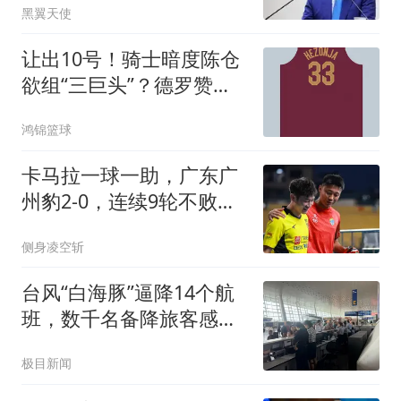
黑翼天使
让出10号！骑士暗度陈仓
欲组“三巨头”？德罗赞恐
成最后拼图
鸿锦篮球
卡马拉一球一助，广东广
州豹2-0，连续9轮不败，
狂揽40分强势领跑
侧身凌空斩
台风“白海豚”逼降14个航
班，数千名备降旅客感受
武汉温情
极目新闻