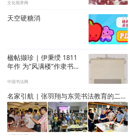
文化视界网
天空硬糖消
楹帖撷珍 | 伊秉绶 1811
年作 为“风满楼”作隶书五
言联
中国书法网
名家引航 | 张羽翔与东莞书法教育的二十年情缘