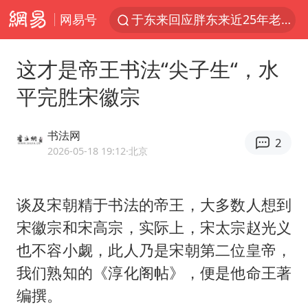
网易号
于东来回应胖东来近25年老店年底关闭
见到女儿瞬间父亲眼里有了光
这才是帝王书法“尖子生“，水
刘嘉玲晒与周星驰合照
平完胜宋徽宗
香港刷新1884年以来最高气温纪录
独闯南太行的失联女生最后轨迹已确认
书法网
2
央视新主播李秋莹母校发文祝贺
2026-05-18 19:12
·北京
上门女婿出轨女邻居多年被判重婚罪
谈及宋朝精于书法的帝王，大多数人想到
国足U17与阿森纳决赛取消 并列冠军
宋徽宗和宋高宗，实际上，
宋太宗
赵光义
上海全力守护市民“菜篮子”
也不容小觑，此人乃是宋朝第二位皇帝，
暑期研学游升温 在旅途中增长知识
我们熟知的《淳化阁帖》，便是他命王著
猫咪过火把节被抹成黑猫
编撰。