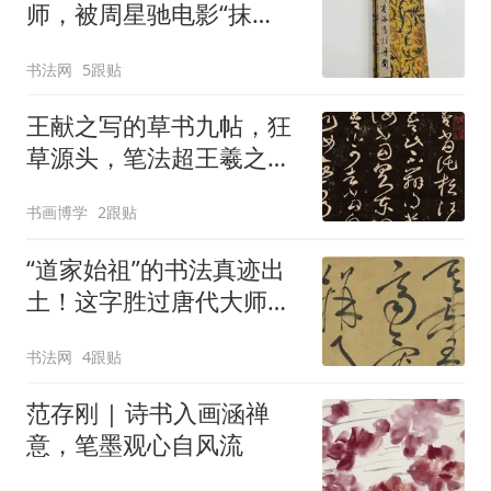
师，被周星驰电影“抹
黑”，真实水平位居明代第
书法网
5跟贴
一！
王献之写的草书九帖，狂
草源头，笔法超王羲之，
这才是草书的“天花板”！
书画博学
2跟贴
“道家始祖”的书法真迹出
土！这字胜过唐代大师，
凡夫俗子无法看懂
书法网
4跟贴
范存刚 | 诗书入画涵禅
意，笔墨观心自风流