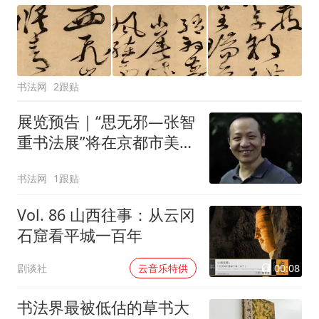
书法网
2跟贴
展览预告｜“思无邪—张智
重书法展”将在京都市美术
馆展出
书法网
1跟贴
Vol. 86 山西往事：从云冈
石窟看平城一百年
00:08
剧谈社
云音乐特供
书法界最被低估的草书大