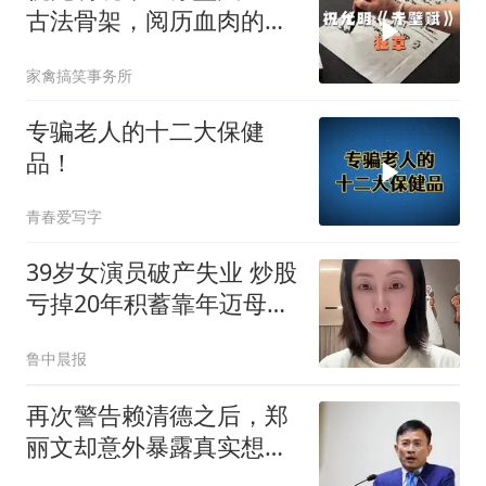
古法骨架，阅历血肉的明
代草书巅峰
家禽搞笑事务所
专骗老人的十二大保健
品！
青春爱写字
39岁女演员破产失业 炒股
亏掉20年积蓄靠年迈母亲
接济
鲁中晨报
再次警告赖清德之后，郑
丽文却意外暴露真实想
法？终究不是洪秀柱