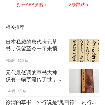
打开APP发贴
2
条跟贴
相关推荐
日本私藏的唐代状元草
书，保留至今一字未损，
与张旭、怀素水平差不
书法网
10跟贴
多！
元代最低调的草书大神，
仅有一幅字流传于世，用
笔功力炉火纯青！
书法网
4跟贴
徐渭的草书，外行说是“鬼画符”，内行却奉若神明，它到底好在哪