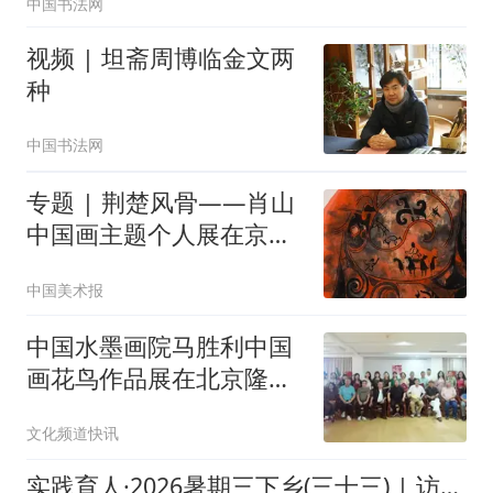
中国书法网
视频 | 坦斋周博临金文两
种
中国书法网
专题 | 荆楚风骨——肖山
中国画主题个人展在京启
幕
中国美术报
中国水墨画院马胜利中国
画花鸟作品展在北京隆重
开幕
文化频道快讯
实践育人·2026暑期三下乡(三十三) | 访木版年画传承人：刻刀下的年画新生[木刻红韵·青春筑梦团(4)]