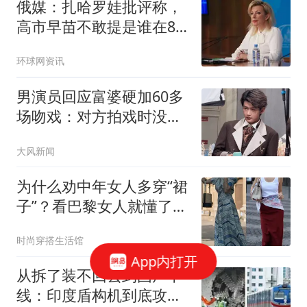
俄媒：扎哈罗娃批评称，
高市早苗不敢提是谁在81
年前向长崎投下原子弹
环球网资讯
男演员回应富婆硬加60多
场吻戏：对方拍戏时没收
敛
大风新闻
为什么劝中年女人多穿“裙
子”？看巴黎女人就懂了，
美得优雅得体
时尚穿搭生活馆
App内打开
从拆了装不回去到国产下
线：印度盾构机到底攻克