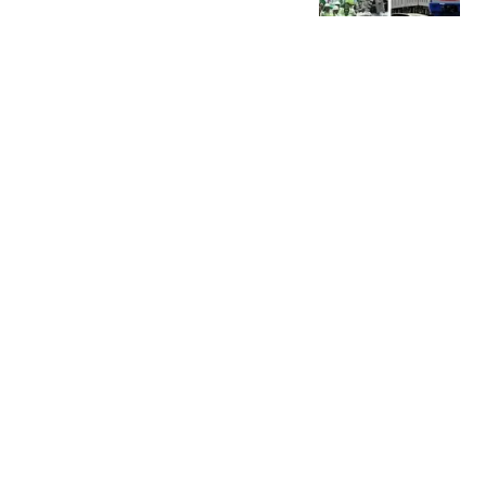
了多少真技术？
王新喜
雷军留的“接口”，车企们
悄悄接上了？
Autolab
田曦薇机场摘刘海惹争
议，高发际线全露出，这
还是甜妹吗？
蟹黄堡爱吃瓜
台风“白海豚”登陆玉环直
击：人仿佛有了漂浮感
上观新闻
热搜