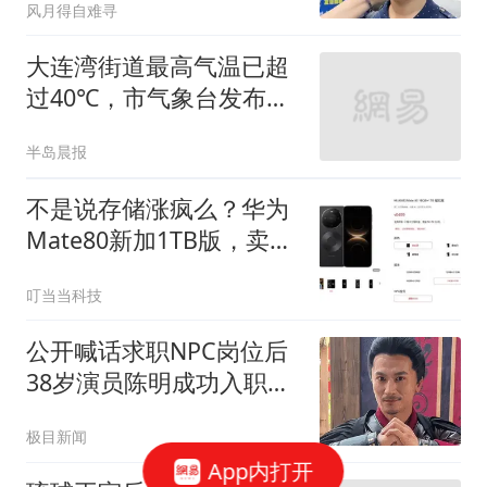
风月得自难寻
大连湾街道最高气温已超
过40℃，市气象台发布高
温红色预警信号
半岛晨报
不是说存储涨疯么？华为
Mate80新加1TB版，卖
6499
叮当当科技
公开喊话求职NPC岗位后
38岁演员陈明成功入职万
岁山
极目新闻
App内打开