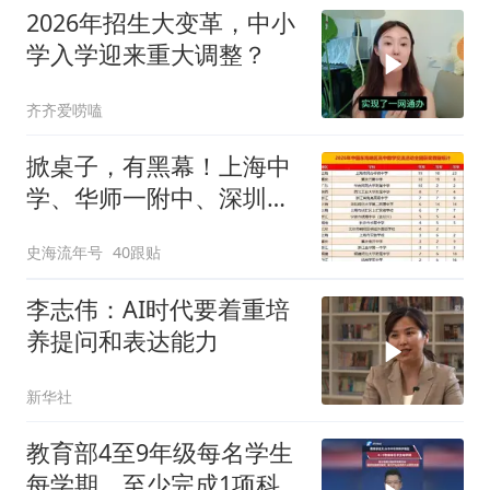
2026年招生大变革，中小
学入学迎来重大调整？
齐齐爱唠嗑
掀桌子，有黑幕！上海中
学、华师一附中、深圳中
学，干脆不玩了
史海流年号
40跟贴
李志伟：AI时代要着重培
养提问和表达能力
新华社
教育部4至9年级每名学生
每学期，至少完成1项科