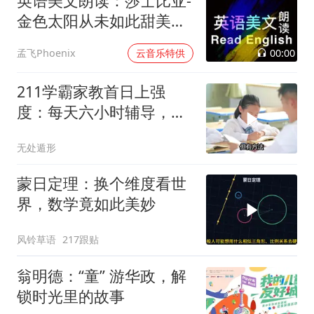
英语美文朗读：莎士比亚-
金色太阳从未如此甜美吻
过
00:00
孟飞Phoenix
云音乐特供
211学霸家教首日上强
度：每天六小时辅导，提
分关键在哪？
无处遁形
蒙日定理：换个维度看世
界，数学竟如此美妙
风铃草语
217跟贴
翁明德：“童” 游华政，解
锁时光里的故事