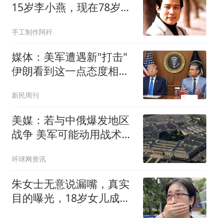
15岁李小燕，现在78岁婚
姻生活很幸福
手工制作阿歼
媒体：美军遭遇新"打击"
伊朗看到这一点态度相当
强硬
新民周刊
美媒：若与中俄爆发地区
战争 美军可能动用战术核
武器
环球网资讯
朱女士无意说漏嘴，真实
目的曝光，18岁女儿成牺
牲品