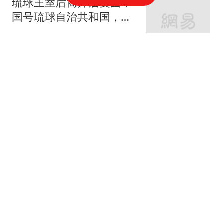
琉球王室后裔开启复国，
国号琉球自治共和国，跟
日本彻底划清界限
时尚的弄潮
6300名台军提前撤离，岛
内积极筹备和平统一
冷峻视角下的世界
8.7八百万操作|决定了！
A股大龙今天继续大动
作！
龙行天下虎
23岁博士生确诊胃癌晚期
做22次化疗后体重下降了