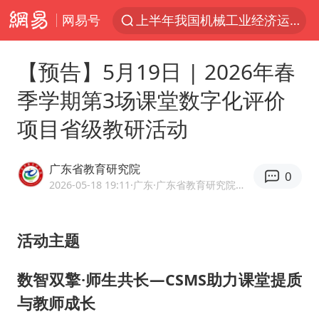
网易号
汪峰阻止14岁女儿买大牌
“立秋的第一杯奶茶”又爆单了
【预告】5月19日 | 2026年春
四川宜宾市高县发生4.9级地震
季学期第3场课堂数字化评价
王力宏演唱会黄牛带观众藏匿被查获
项目省级教研活动
泰国校园枪击案死亡人数升至7人
佛山通报笔试前13被淘汰后5名进体检
广东省教育研究院
0
2026-05-18 19:11
·广东
·广东省教育研究院官方网易号
陕西省委书记赶赴柞水县杏坪镇
女孩摆摊卖菌子时收到北大通知书
活动主题
公司“上四休三”但要降薪1000元
改名后的“青海拉面”店
数智双擎·师生共长—CSMS助力课堂提质
广岛核爆81周年央视播《奥本海默》
与教师成长