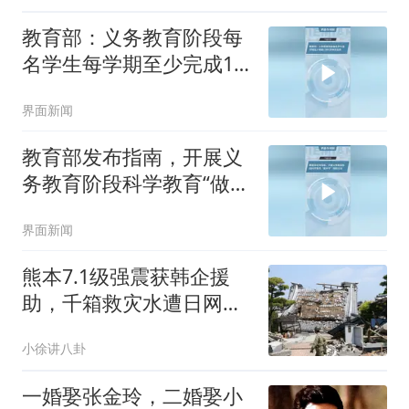
教育部：义务教育阶段每
名学生每学期至少完成1
项科学探究任务
界面新闻
教育部发布指南，开展义
务教育阶段科学教育“做中
学”领航行动
界面新闻
熊本7.1级强震获韩企援
助，千箱救灾水遭日网友
嘲讽：只配冲马桶
小徐讲八卦
一婚娶张金玲，二婚娶小