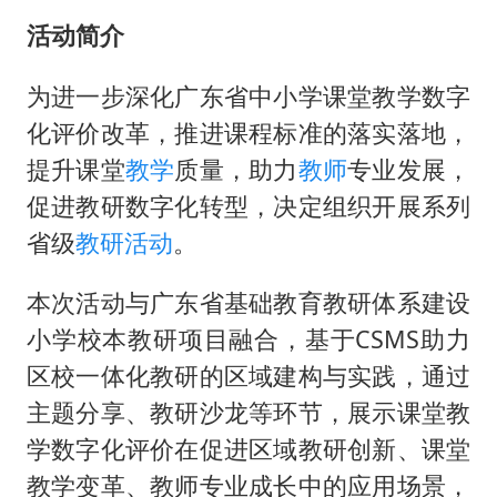
台风灿鸿未来对中国无影响
活动简介
河南某医院2.33亿工程串标案细节披露
立秋的仪式感
为进一步深化广东省中小学课堂教学数字
化评价改革，推进课程标准的落实落地，
朱雨玲晋级WTT横滨冠军赛女单八强
提升课堂
教学
质量，助力
教师
专业发展，
“中国蔬菜之乡”最高温达41.8℃
促进教研数字化转型，决定组织开展系列
东方之约 相约未来
省级
教研活动
。
本次活动与广东省基础教育教研体系建设
小学校本教研项目融合，基于CSMS助力
区校一体化教研的区域建构与实践，通过
主题分享、教研沙龙等环节，展示课堂教
学数字化评价在促进区域教研创新、课堂
教学变革、教师专业成长中的应用场景，