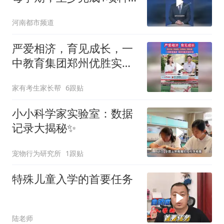
学探究任务，纳入学生综
河南都市频道
合素质评价档案不另作考
试要求
严爱相济，育见成长，一
中教育集团郑州优胜实验
中学
家有考生家长帮
6跟贴
小小科学家实验室：数据
记录大揭秘✨
宠物行为研究所
1跟贴
特殊儿童入学的首要任务
陆老师