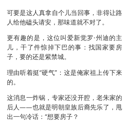
上海全力守护市民“菜篮子”
暑期研学游升温 在旅途中增长知识
可要是这人真拿自个儿当回事，非得让路
人给他磕头请安，那味道就不对了。
猫咪过火把节被抹成黑猫
宝妈给四胞胎取名平安喜乐
更有趣的是，这位叫
爱新觉罗
·州迪的主
BLG经理辟谣Bin离队
儿，干了件惊掉下巴的事：找国家要房
总书记点赞的非遗苗绣焕发新生机
子，要的还是
紫禁城
。
理由听着挺“硬气”：这是俺家祖上传下来
的。
这消息一炸锅，专家还没开腔，老朱家的
后人——也就是明朝皇族后裔先乐了，甩
出一句冷话：“想要房子？