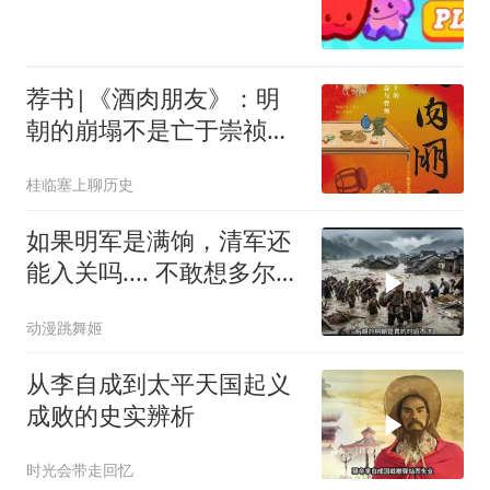
荐书|《酒肉朋友》：明
朝的崩塌不是亡于崇祯，
是亡于物流
桂临塞上聊历史
如果明军是满饷，清军还
能入关吗.... 不敢想多尔衮
将要面对的是什么军队
动漫跳舞姬
从李自成到太平天国起义
成败的史实辨析
时光会带走回忆