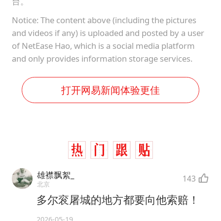
台。
Notice: The content above (including the pictures
and videos if any) is uploaded and posted by a user
of NetEase Hao, which is a social media platform
and only provides information storage services.
打开网易新闻体验更佳
雄襟飘絮_
143
北京
多尔衮屠城的地方都要向他索赔！
2026-05-19