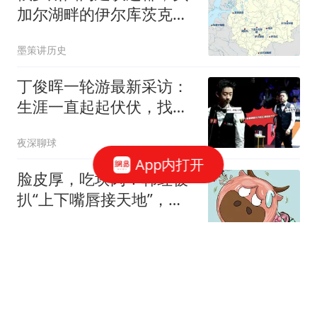
加尔湖畔的伊尔库茨克为
何成心仪之选？
墨策讲历史
丁俊晖一轮游最新采访：
生涯一直起起伏伏，找不
到保持稳定的办法
夜深聊球
App内打开
脸皮厚，吃块肉！韩红被
扒“上下嘴唇接天地”，但
基本上人畜无害
瑜说还休
台风“白海豚”登陆玉环直
击：人仿佛有了漂浮感