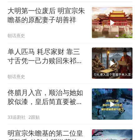
大明第一位废后 明宣宗朱
瞻基的原配妻子胡善祥
朝话熹史
单人匹马 耗尽家财 靠三
寸舌凭一己力赎回朱祁镇
的杨善
朝话熹史
佟腊月入宫，顺治与她如
胶似漆，皇后简直要被气
疯了
33追剧社
2跟贴
明宣宗朱瞻基的第二位皇