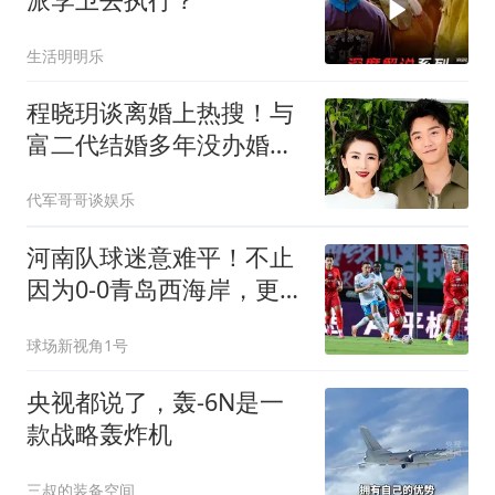
生活明明乐
程晓玥谈离婚上热搜！与
富二代结婚多年没办婚
礼，生完二胎仍坚持直播
代军哥哥谈娱乐
河南队球迷意难平！不止
因为0-0青岛西海岸，更多
在于以下四点！
球场新视角1号
央视都说了，轰-6N是一
款战略轰炸机
三叔的装备空间