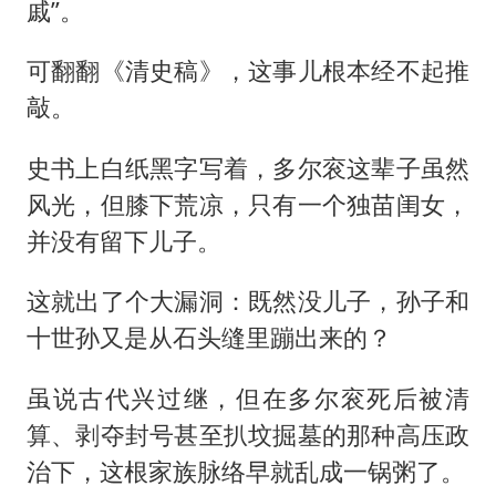
戚”。
可翻翻《清史稿》，这事儿根本经不起推
敲。
史书上白纸黑字写着，多尔衮这辈子虽然
风光，但膝下荒凉，只有一个独苗闺女，
并没有留下儿子。
这就出了个大漏洞：既然没儿子，孙子和
十世孙又是从石头缝里蹦出来的？
虽说古代兴过继，但在多尔衮死后被清
算、剥夺封号甚至扒坟掘墓的那种高压政
治下，这根家族脉络早就乱成一锅粥了。