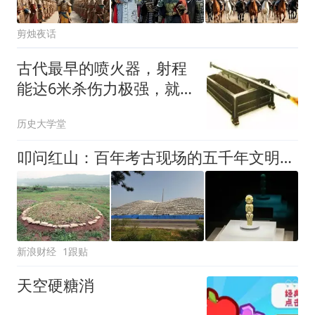
剪烛夜话
古代最早的喷火器，射程
能达6米杀伤力极强，就
连海战都适用
历史大学堂
叩问红山：百年考古现场的五千年文明回响
新浪财经
1跟贴
天空硬糖消