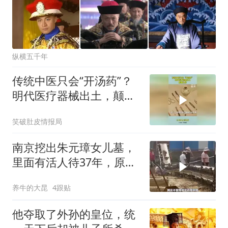
纵横五千年
传统中医只会“开汤药”？
明代医疗器械出土，颠覆
认知！
笑破肚皮情报局
南京挖出朱元璋女儿墓，
里面有活人待37年，原因
让专家连连赞叹！
养牛的大昆
4跟贴
他夺取了外孙的皇位，统