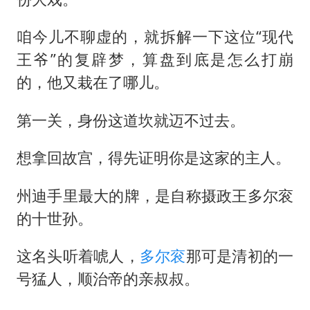
咱今儿不聊虚的，就拆解一下这位“现代
王爷”的复辟梦，算盘到底是怎么打崩
的，他又栽在了哪儿。
第一关，身份这道坎就迈不过去。
想拿回故宫，得先证明你是这家的主人。
州迪手里最大的牌，是自称摄政王
多尔衮
的十世孙。
这名头听着唬人，
多尔衮
那可是清初的一
号猛人，顺治帝的亲叔叔。