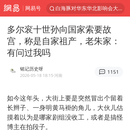
网易号
白海豚对华东华北影响会大于巴威
于东来回应胖东来近25年老店年底关闭
多尔衮十世孙向国家索要故
以拒绝“和平委员会”的加沙和平计划
宫，称是自家祖产，老朱家：
浙江省甬江发生2026年第1号洪水
有问过我吗
独闯南太行的失联女生最后轨迹已确认
美将每月供乌爱国者拦截导弹
铭记历史呀
1151
全球最大级别运输船通过长江大桥
2026-05-18 18:15
·河南
央视新主播李秋莹母校发文祝贺
上门女婿出轨女邻居多年被判重婚罪
如今这年头，大街上要是突然冒出个留着
长辫子、一身明黄马褂的角儿，大伙儿估
国足U17与阿森纳决赛取消 并列冠军
摸着以为是哪家剧组没收工，或者是搞怪
香港刷新1884年以来最高气温纪录
博主在拍段子。