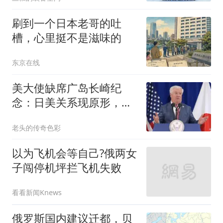
刷到一个日本老哥的吐
槽，心里挺不是滋味的
东京在线
美大使缺席广岛长崎纪
念：日美关系现原形，谁
才是真正的受害者？
老头的传奇色彩
以为飞机会等自己?俄两女
子闯停机坪拦飞机失败
看看新闻Knews
俄罗斯国内建议迁都，贝