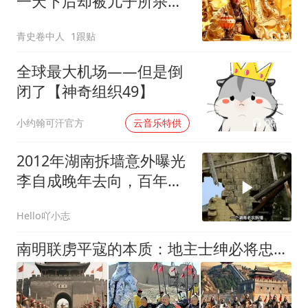
一天下后却被儿子所杀，
死后陵墓成了地名
青史卷中人
1跟贴
全球最大机场——但是倒
闭了【神奇组织49】
00:02
小约翰可汗官方
云音乐特供
2012年湖南拆墙意外曝光
李自成晚年去向，百年明
史谜团破解
Hello吖小志
南明联虏平寇的本质：地主士绅必将忠诚于自己的阶级