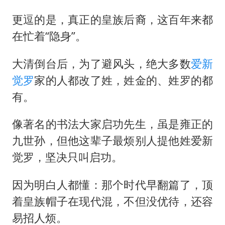
更逗的是，真正的皇族后裔，这百年来都
在忙着“隐身”。
大清倒台后，为了避风头，绝大多数
爱新
觉罗
家的人都改了姓，姓金的、姓罗的都
有。
像著名的书法大家启功先生，虽是雍正的
九世孙，但他这辈子最烦别人提他姓爱新
觉罗，坚决只叫启功。
因为明白人都懂：那个时代早翻篇了，顶
着皇族帽子在现代混，不但没优待，还容
易招人烦。