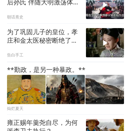
后孙氏 伴随大明激荡体会
人生无常
朝话熹史
为了巩固儿子的皇位，孝
庄和金太医秘密断绝了多
尔衮生孩子的希望
告白手工
**勤政，是另一种暴政。**
灿烂夏天
雍正赐年羹尧自尽，为何
派李卫去执行？