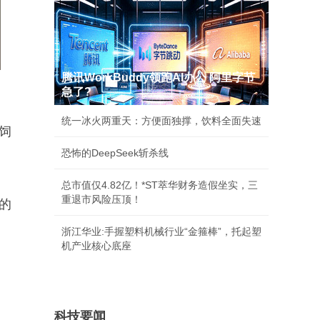
腾讯WorkBuddy领跑AI办公 阿里字节
急了?
统一冰火两重天：方便面独撑，饮料全面失速
饲
恐怖的DeepSeek斩杀线
总市值仅4.82亿！*ST萃华财务造假坐实，三
重退市风险压顶！
的
浙江华业:手握塑料机械行业“金箍棒”，托起塑
机产业核心底座
科技要闻