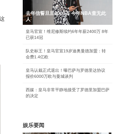
去年信誓旦旦3000万 今年NBA查无此
这
人
皇马官宣！维尼修斯续约6年年薪2400万 8年
已获14冠
队史标王！皇马官宣19岁迪奥曼德加盟：转
会费1.4亿欧
皇马认栽正式退出！曝巴萨与罗德里达协议
报价6000万欧与曼城谈判
西媒：皇马非常平静地接受了罗德里加盟巴萨
的决定
娱乐要闻