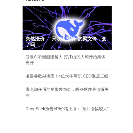
突然涨价，"只收电费钱"的梁文锋，变
了吗
谷歌AI帝国越建越大 打江山的人却开始集体
离开
凌晨谷歌AI地震！4位大牛离职 CEO退居二线
库克卸任后的苹果发布会，哪些硬件最值得关
注
DeepSeek预告API价格上涨：“预计涨幅较大”