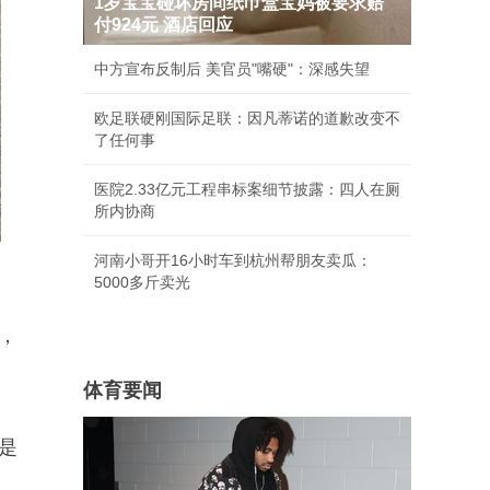
1岁宝宝碰坏房间纸巾盒宝妈被要求赔
付924元 酒店回应
中方宣布反制后 美官员"嘴硬"：深感失望
欧足联硬刚国际足联：因凡蒂诺的道歉改变不
了任何事
医院2.33亿元工程串标案细节披露：四人在厕
所内协商
河南小哥开16小时车到杭州帮朋友卖瓜：
5000多斤卖光
，
体育要闻
是