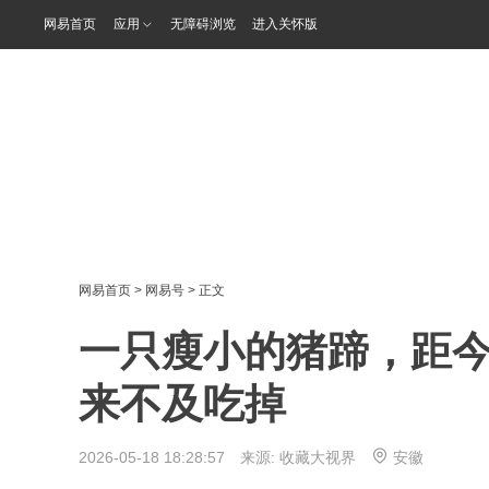
网易首页
应用
无障碍浏览
进入关怀版
网易首页
>
网易号
> 正文
一只瘦小的猪蹄，距今
来不及吃掉
2026-05-18 18:28:57 来源:
收藏大视界
安徽