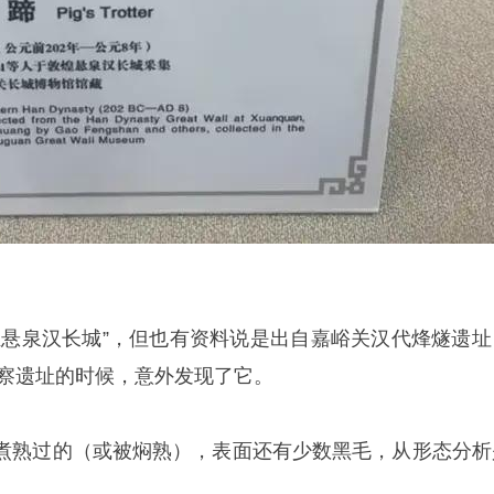
煌悬泉汉长城”，但也有资料说是出自嘉峪关汉代烽燧遗址
考察遗址的时候，意外发现了它。
煮熟过的（或被焖熟），表面还有少数黑毛，从形态分析
。