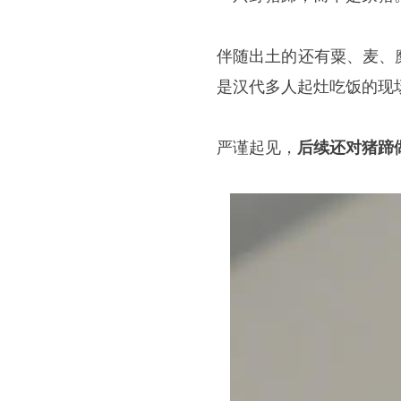
伴随出土的还有粟、麦、
是汉代多人起灶吃饭的现
严谨起见，
后续还对猪蹄做