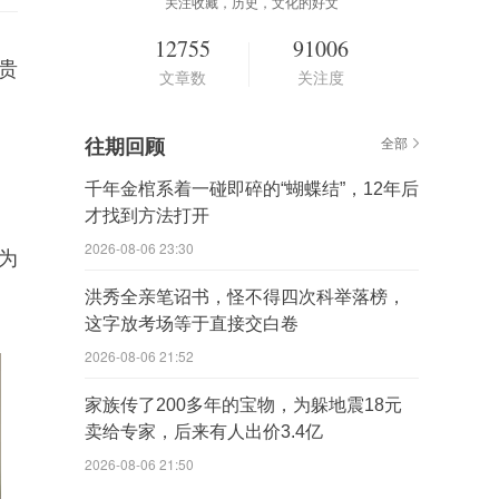
关注收藏，历史，文化的好文
12755
91006
贵
文章数
关注度
往期回顾
全部
千年金棺系着一碰即碎的“蝴蝶结”，12年后
才找到方法打开
2026-08-06 23:30
为
洪秀全亲笔诏书，怪不得四次科举落榜，
这字放考场等于直接交白卷
2026-08-06 21:52
家族传了200多年的宝物，为躲地震18元
卖给专家，后来有人出价3.4亿
2026-08-06 21:50