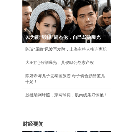
以为能“毁掉”周杰伦，自己却被曝光
陈璇“屈膝”风波再发酵，上海主持人接连离职
大S住宅分割曝光，具俊晔公然索产权！
陈妍希与儿子去泰国旅游 母子俩合影酷范儿
十足！
殷桃晒网球照，穿网球裙，肌肉线条好惊艳！
财经要闻