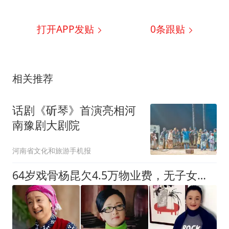
打开APP发贴
0
条跟贴
相关推荐
话剧《斫琴》首演亮相河
南豫剧大剧院
河南省文化和旅游手机报
64岁戏骨杨昆欠4.5万物业费，无子女月收入仅2500元