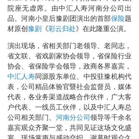
院座无虚席。由中汇人寿河南分公司出
品、河南小皇后豫剧团演出的首部
保险
题
材原创
豫剧
《
彩云归处
》在此隆重公演。
演出现场，省相关部门老领导、老同志，
省文联、省戏剧家协会领导，省保险行业
协会、省保险学会领导，政商各界嘉宾，
中汇人寿
同源股东单位、中投驻豫机构代
表，公司精品体验官暨社会监督员，媒体
代表，各业务渠道战略合作伙伴，广大客
户代表、一线员工伙伴，以及中汇人寿总
公司相关部门、
河南分公司
领导等千余名
嘉宾观众齐聚一堂，共同见证这场文化盛
宴。现场掌声与感动交织，谢幕时观众久