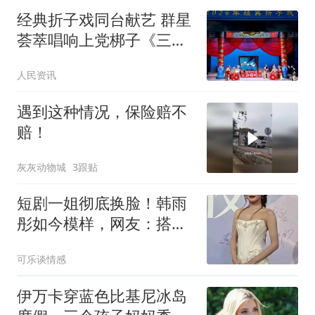
经典折子戏同台献艺 群星
荟萃唱响上党梆子《三关
排宴》
人民资讯
遇到这种情况，保险赔不
赔！
灰灰动物城
3跟贴
短剧一姐彻底换脸！韩雨
彤如今模样，网友：搭档
曾辉都认不出吧！
可乐谈情感
伊万卡穿蓝色比基尼冰岛