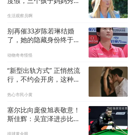
度假，三个孩子妈妈秀身
材引热议
生活观察员啊
别再催33岁陈若琳结婚
了，她的隐藏身份终于藏
不住，原来她才是真正的
动物奇奇怪怪
低调赢家
“新型出轨方式” 正悄然流
行，不约会开房，这种背
叛正在掏空婚姻
热心市民小黄
塞尔比向庞俊旭表敬意！
斯佳辉：吴宜泽进步比我
快，冲击更高排名
排球黄金眼