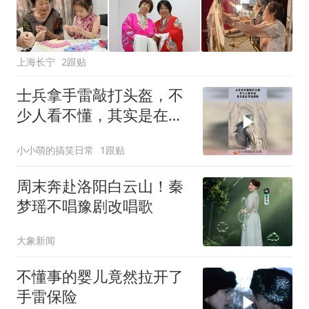
上海长宁
2跟贴
士兵拿手雷敲打头盔，不
少人看不懂，其实是在开
启保险！
小小萌的搞笑日常
1跟贴
周末奔赴洛阳白云山！秦
梦瑶不唱豫剧改唱歌
大象新闻
不懂事的婴儿竟然拉开了
手雷保险