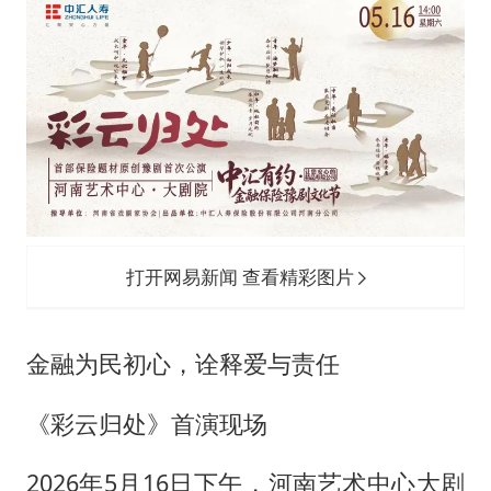
易烊千玺金鸡百花双料影帝
国内发现多起“Sorry”勒索病毒攻击
高铁双人座被免票儿童挤成3人座
公安部通报：抓获犯罪嫌疑人8200余名
我国民营企业创新动能持续增强
“老戏骨”秦焰去世
真理之光，何以能照亮复兴之路？
打开网易新闻 查看精彩图片
金融为民初心，诠释爱与责任
《彩云归处》首演现场
2026年5月16日下午，河南艺术中心大剧