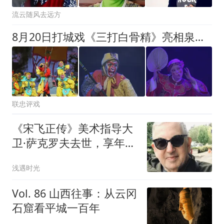
流云随风去远方
8月20日打城戏《三打白骨精》亮相泉州大剧院
联忠评戏
《宋飞正传》美术指导大
卫·萨克罗夫去世，享年81
岁
浅遇时光
Vol. 86 山西往事：从云冈
石窟看平城一百年