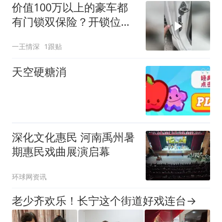
价值100万以上的豪车都
有门锁双保险？开锁位置
太独特！
一王情深
1跟贴
天空硬糖消
深化文化惠民 河南禹州暑
期惠民戏曲展演启幕
环球网资讯
老少齐欢乐！长宁这个街道好戏连台→