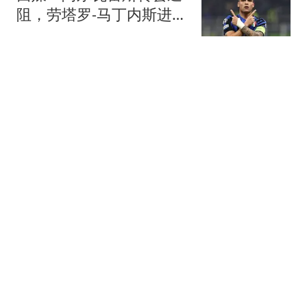
阻，劳塔罗-马丁内斯进入
巴萨备选名单
懂球帝
8个劳务碰瓷犯罪团伙被
广东公安打掉！对建筑工
地敲诈勒索
南方都市报
高志凯教授又出奇招，建
议设立新疆稀土总公司，
对西方釜底抽薪！
混沌录
16岁少年强行抱女友跳河
自杀 自己爬上岸放任女友
溺亡