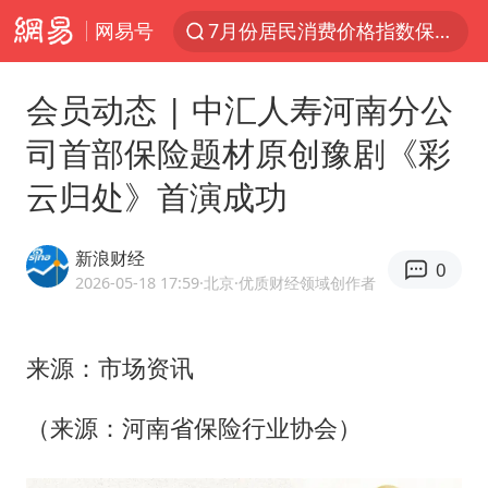
网易号
7月份居民消费价格指数保持温和上涨
中使馆：重大涉诈逃犯檀某落网
会员动态 | 中汇人寿河南分公
外交部：藏南地区是中国领土
司首部保险题材原创豫剧《彩
独闯南太行失联女子遗体已找到
云归处》首演成功
哥伦比亚强震已致超20人死亡
台湾不是国家不存在“国格”
新浪财经
0
哥伦比亚发生7.5级地震
2026-05-18 17:59
·北京
·优质财经领域创作者
男子攒206小时加班调休被拒获赔1.6万
伊朗最高领袖将任命数名高级指挥官
来源：市场资讯
上海将苏州河水强排至黄浦江
（来源：河南省保险行业协会）
广岛长崎的昨天未必不会是日本的明天