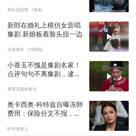
寒松说剧呀
1跟贴
新郎在婚礼上模仿女音唱
豫剧 新娘板着脸头扭一边
台海青年
128跟贴
小香玉不愧是豫剧名家！
点评句句不离豫剧，逮人
就想让他唱豫剧
离谱见闻收集社
奥卡西奥-科特兹自曝冻卵
费用：保险分文不报，自
付近万美元
时光慢旅人