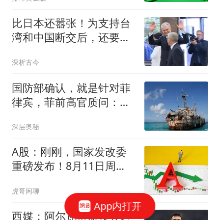
比日本还嚣张！为支持台
湾和中国断交后，还要求
中国主动低头求和
深析古今
国防部确认，就是针对菲
律宾，菲前高官质问：谁
敢阻止中国拖船？
深层奥秘
A股：刚刚，国家发改委
重磅发布！8月11日周
二，将迎来倒车行情
虎哥闲聊
App内打开
西媒：阿尔瓦雷斯转会遇