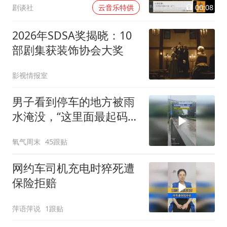
00:08
剧谈社
云音乐特供
2026年SDSA奖揭晓：10
部剧集获装饰协会大奖
影视情报室
男子看到停车的地方被雨
水淹没，“这里面最起码有
二十辆车”，网友：这种情
氧气周末
45跟贴
况保险赔吗
网约车司机充电时猝死遭
保险拒赔
萍语萍说
1跟贴