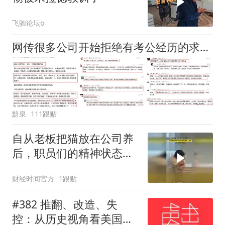
飞驰论坛o
网传很多公司开始拒绝有考公经历的求职者，网友说：没考公考编照样找不到工作！
黯泉
111跟贴
自从老板把猫放在公司养
后，职员们的精神状态都
变得抽象了起来！
财经时间官方
1跟贴
#382 推翻、改造、失
控：从历史视角看美国的