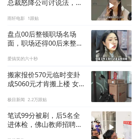
总裁怒降公司讨说法，正
义终得伸张
雨轩电影
1跟贴
盘点00后整顿职场名场
面，职场还得00后来整
治，看着真解
爱搞笑的六十秒
搬家报价570元临时变卦
成5060元才肯搬上楼 女子
傻眼
极目新闻
2.2万跟贴
笔试99分被刷，后5名全
进体检，佛山教师招聘结
果引争议