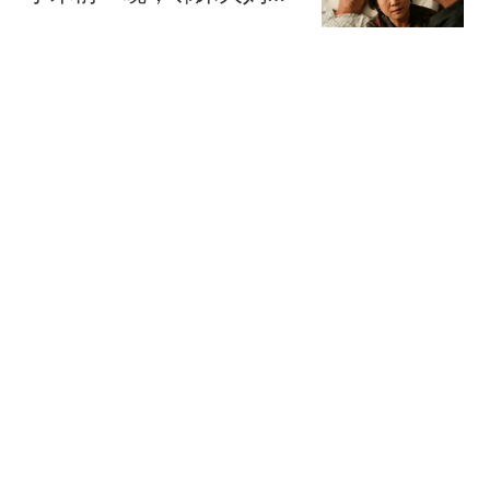
悄告诉我：你爸那5套房
匆匆六十载
子跟86万存款下午都给给
你弟了，我眼泪唰地就下
黄仁勋拿到许可也白搭！
来了！
H200对华出货为零：中企
46%算力预算涌向国产芯
快科技
片
一夜暴富！温州男子领走
674万
温晓生
特朗普没想到：美伊冲突
打醒两个国家，一个是越
南，一个是菲律宾
混沌录
热搜