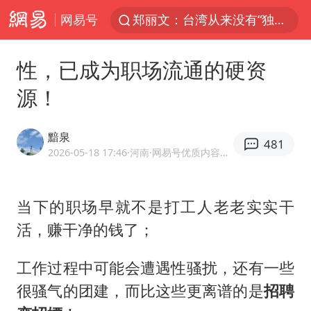
网易号
郑丽文：台湾从来没有“独立”过
央视新主播李秋莹孙亚鹏亮相
性，已成为职场流通的硬资
几元成本的AI广告导致千万市值蒸发
源！
情侣平潭拍日出坠崖1死1伤
老挝国会主席赛宋蓬逝世
黯泉
481
茅台部分直营店飞天茅台提价
2026-05-18 17:46
·河南
·网易号优质内容创作者
白海豚将正面袭击贯穿浙江
当下的职场早就不是打工人老老实实干
酒店回应车内过夜被收150元
活，赚干净的钱了；
黄金牛市回来了吗
酒店花洒现排泄物住客索赔遭拒
工作过程中可能会遭遇性骚扰，还有一些
杭州全市有序停课
很骚气的团建，而比这些更离谱的是
招聘