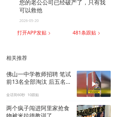
您的老公公司已经破产了，只有我
可以救他
2026-05-20
打开APP发贴
481
条跟贴
相关推荐
佛山一中学教师招聘 笔试
前13名全部淘汰 后五名全
部逆袭
金话筒60秒
10跟贴
两个疯子闯进阿里家抢食
物被米拉德教训了