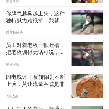
纵使风吹
你脾气越臭越上头，这种
独特魅力难抵抗，我就是
疯狂喜欢
搞笑嘻哈哈
员工对着老板一顿吐槽，
把老板训得无话可说，老
板：这些话术好熟悉
星沙时报
闪电锐评 | 反转闹剧不断
上演，莫让流量吞噬是非
闪电新闻
工厂缺人的背后，普通人