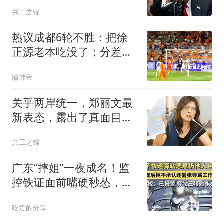
此中方早留后手
共工之锚
热议成都6轮不胜：把徐
正源老本吃没了；分差若
进入个位数会有连锁反应
懂球帝
关乎两岸统一，郑丽文最
新表态，露出了真面目？
让太多人失望了！
共工之锚
广东“摔姐”一夜成名！监
控铁证面前嘴硬秒怂，评
论区已炸锅！
吃货的分享