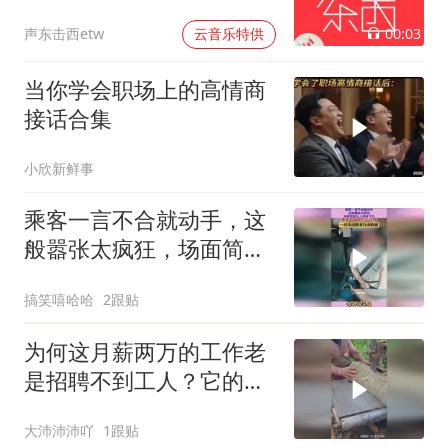
中东介入和事与愿违
00:03
声东击西etw
云音乐特供
当你学会职场上的高情商
接话合集
小欣新鲜事
乘客一言不合就动手，这
般嚣张太疯狂，场面简直
让人惊掉下巴
搞笑嘻哈哈
2跟贴
为何这月薪两万的工作老
是招聘不到工人？它的危
险性可想而知！
大沛沛沛吖
1跟贴