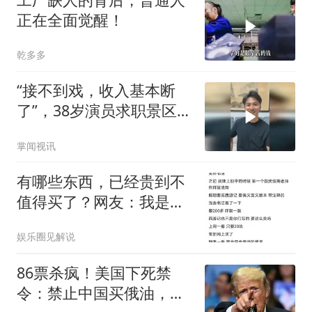
正在全面觉醒！
乾多多
“接不到戏，收入基本断
了”，38岁演员求职景区
NPC，本人回应
掌闻视讯
有哪些东西，已经贵到不
值得买了？网友：我是大
冤种！
娱乐圈见解说
86票杀疯！美国下死禁
令：禁止中国买俄油，对