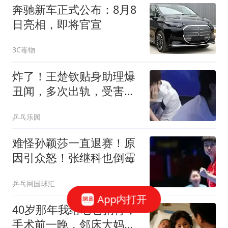
奔驰新车正式公布：8月8
日亮相，即将官宣
3C毒物
炸了！王楚钦贴身助理爆
丑闻，多次出轨，受害者
发声：与王楚钦无关！
乒乓乐园
难怪孙颖莎一直退赛！原
因引众怒！张继科也倒霉
乒乓网国球汇
App内打开
40岁那年我给老爸捐肾，
手术前一晚，邻床大妈悄