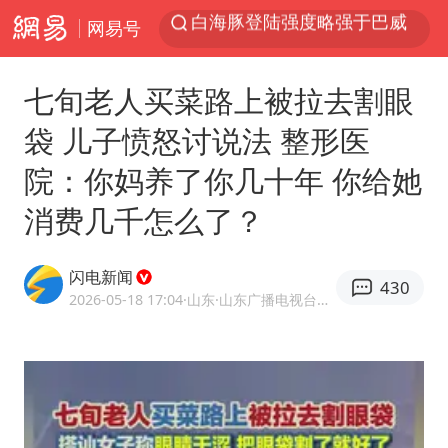
网易号
《披荆斩棘2026》阵容官宣
上半年我国经营主体结构持续优化
七旬老人买菜路上被拉去割眼
俄称边境州遭乌大规模袭击已致13伤
袋 儿子愤怒讨说法 整形医
杭州机场已取消航班388架次
院：你妈养了你几十年 你给她
于东来回应胖东来近25年老店年底关闭
消费几千怎么了？
浙江省委书记：该停下的坚决停下来
中国籍豪华游艇富商之子在泰国被杀
闪电新闻
430
2026-05-18 17:04
·山东
·山东广播电视台官方APP闪电新闻
白海豚北上或致京津冀暴雨
美将每月供乌爱国者拦截导弹
国足U17与阿森纳决赛取消 并列冠军
10余省份将出现强风雨 局地特大暴雨