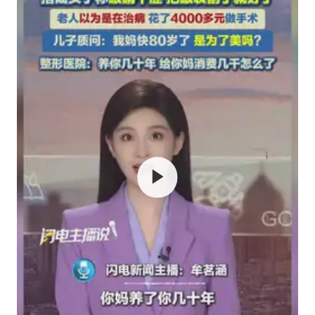
世界第1特鲁姆普斯诺克中国赛一轮游
新疆一婚礼线上邀请引热议
《龙餐馆》 冲奖
上门女婿出轨女邻居多年被判重婚罪
构建更高水平的全民健身公共服务体系
韩军前线部队连曝丑闻
云南一男子胃中取出180颗铁钉
奋力开创中国式现代化建设新局面