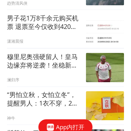
趋势清风侠
男子花1万8千余元购买机
票 退票至今仅收到420元
退款
潇湘晨报
穆里尼奥强硬留人！皇马
边缘弃将逆袭！坐稳新赛
季绝对核心
澜归序
“男怕立秋，女怕立冬”，
提醒男人：1衣不穿，2瓜
不吃，4事不做
神牛
App内打开