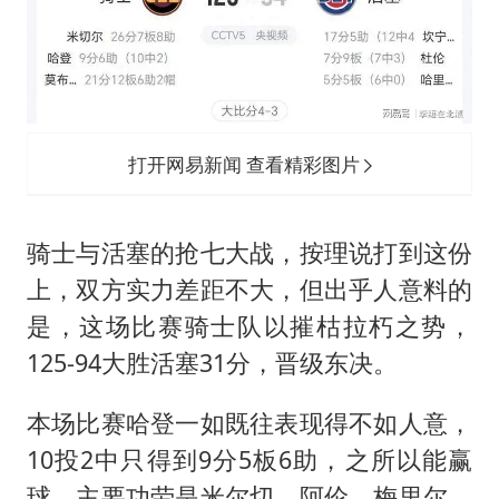
现代版摸金校尉落网查获400多枚古币
消费新图景｜多举措提升消费体验 释放夏日经济活力
国家气候中心：8月将有4轮高温过程，部分地区可达40℃～45℃
泰国一女公务员妆容引争议 本人回应
打开网易新闻 查看精彩图片
宇树科技发行价格150.80元/股
把党建设得更加坚强有力
骑士与活塞的抢七大战，按理说打到这份
奋进开新局 实干挑大梁
上，双方实力差距不大，但出乎人意料的
是，这场比赛骑士队以摧枯拉朽之势，
125-94大胜活塞31分，晋级东决。
本场比赛哈登一如既往表现得不如人意，
10投2中只得到9分5板6助，之所以能赢
球，主要功劳是米尔切、阿伦、梅里尔、