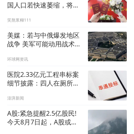
国人口若快速萎缩，将成
全球最大挑战
笑熬浆糊111
美媒：若与中俄爆发地区
战争 美军可能动用战术核
武器
环球网资讯
医院2.33亿元工程串标案
细节披露：四人在厕所内
协商
澎湃新闻
A股:紧急提醒2.5亿股民!
今天8月7日起，A股或可
能迎来巨震行情吗?