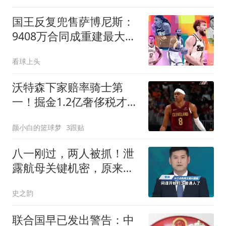
国王反复兜售萨博尼斯：
9408万合同成重建最大障
碍
看球上头
沃特森下家赔率骑士第
一！掘金1.2亿奢侈税才能
留他 签沃克已铺垫离队
颜小白的篮球梦
3跟贴
八一刚过，两人被抓！泄
露航母关键机密，原来间
谍就在普通人身边
史之韵
联合国早已发出警告：中