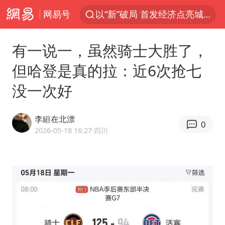
网易号
以“新”破局 首发经济点亮城市消费活力
U17国足三战全胜
有一说一，虽然骑士大胜了，
47岁妈妈突然产女 26岁女儿：很震惊
但哈登是真的拉：近6次抢七
男子结婚8年发现3个女儿均非亲生
没一次好
OpenAI为免费用户升级GPT-5.6 Luna
我国编制完成新版全月地质图
李絙在北漂
0
台风白海豚最新路径研判来了
2026-05-18 16:27
·四川
对话重庆地铁吐血女孩
毛宁转发梯田音乐会视频海外网友赞叹
巡查组提问 工作人员偷用手机查答案
代人信访被判寻衅滋事案被告人获国赔