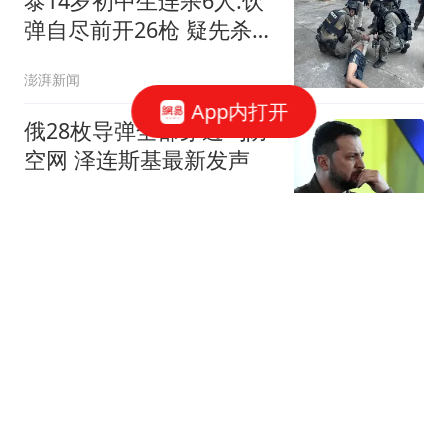
泰14岁初中生连杀6人:饮
弹自尽前开26枪 疑先杀祖
父母
澎湃新闻
App内打开
俄28枚导弹全部穿透乌防
空网 泽连斯基最新发声
红星新闻
江苏两市迎来新任市委副
书记
苏商会
李在明果然没让中方失
望，韩国180度猛调头，