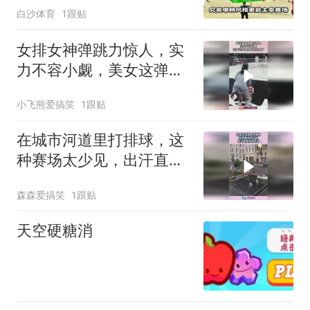
白沙体育
1跟贴
女排女神弹跳力惊人，实
力不容小觑，美女这弹跳
力真的太绝了！
小飞熊爱搞笑
1跟贴
在城市河道里打排球，这
种赛场太少见，出汗直接
原地洗澡！
森森爱搞笑
1跟贴
天空硬糖消