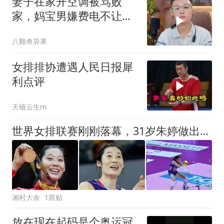
妻子在家开空调被骂败
家，妈宝男嫌费电不让
吹，妻子果断提离婚
八颗奇异果
女排排协遭遇人民日报犀
利点评
天镜云生m
世界女排联赛刚刚落幕，31岁朱婷做出重要抉择，郎平当初没说谎
湘村大余
1跟贴
放在现在起码是个奥运冠