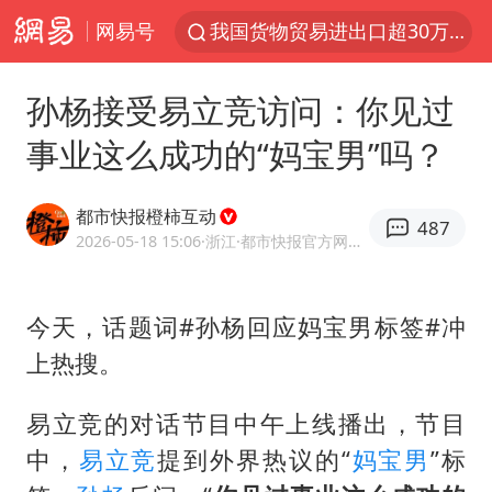
网易号
我国货物贸易进出口超30万亿元
佛山通报笔试前13被淘汰后5名进体检
孙杨接受易立竞访问：你见过
国防部回应日本试射“战斧”导弹
事业这么成功的“妈宝男”吗？
广东雷州通报特教老师招聘违规事件
“立秋的第一杯奶茶”又爆单了
都市快报橙柿互动
487
泰国枪击案凶手先杀祖父母后行凶
2026-05-18 15:06
·浙江
·都市快报官方网易号
宇树科技中一签需缴款7.54万元
今天，话题词#孙杨回应妈宝男标签#冲
女子开一天一夜空调后二氧化碳中毒
上热搜。
国防部：坚决反制任何闹海挑衅图谋
山东一元代青花杯离奇失踪
易立竞的对话节目中午上线播出，节目
台湾海峡南口北上船舶实施交通管制
中，
易立竞
提到外界热议的“
妈宝男
”标