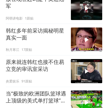
军
阿萌讲电影
1跟贴
韩红多年前采访揭秘明星
真实一面
秋月寒江
17跟贴
原来就连韩红也接不住易
立竞的审讯室采访
炎爱娱乐
91跟贴
当“极致的欧洲团队篮球遇
上顶级的美式单打篮球”谁
会更胜一筹