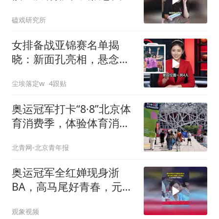
海
磕戏研究所
女排备战亚锦赛名单揭
晓：新面孔亮相，悬念揭
晓！
尘埃落定w
4跟贴
奥运冠军打卡“8·8”北京体
育消费季，体验体育消费
新活力
北青网-北京青年报
奥运冠军全红婵现身浙
BA，高马尾好青春，元气
满满，沉浸式看球神情投
观象视频
入