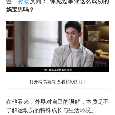
“新疆阿勒泰八月能滑雪”不实
签，
孙杨
反问：“
你见过事业这么成功的
妈宝男吗？
向鹏0-3不敌张本智和
四川宜宾地震网友称睡觉被摇醒
今日立秋你咬秋了吗
公司“上四休三”但要降薪1000元
东方之约 相约未来
打开网易新闻 查看精彩图片
在他看来，外界对自己的误解，本质是不
了解运动员的特殊成长与生活环境。