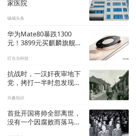
家医院
锡城头条
华为Mate80暴跌1300
元！3899元买麒麟旗舰，
性价比拉满
叮当当科技
抗战时，一汉奸夜审地下
党，拷打一半时忽发现，
对方竟是自家亲戚
兴趣知识
首批开国将帅全部离世，
没有一个因腐败而落马，
这是一个世界奇迹