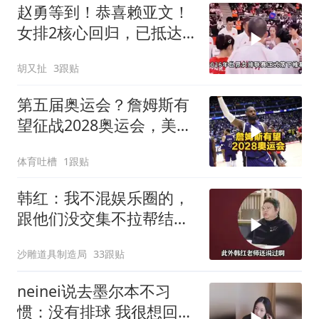
赵勇等到！恭喜赖亚文！
女排2核心回归，已抵达
北京，亚锦赛稳了
胡又扯
3跟贴
第五届奥运会？詹姆斯有
望征战2028奥运会，美国
队专门留名额
体育吐槽
1跟贴
韩红：我不混娱乐圈的，
跟他们没交集不拉帮结
派，没有小群体！
沙雕道具制造局
33跟贴
neinei说去墨尔本不习
惯：没有排球 我很想回上