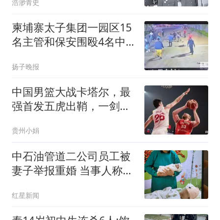
浩渺青史
柬埔寨太子集团一园区15
名主管和保安围殴4名中
国人致1死3重伤，各获刑
扬子晚报
13年
中国男篮大战卡塔尔，最
强首发五虎出鞘，一剑封
喉！
贵州小娟
中石油管道二公司员工被
妻子举报重婚 当事人称被
记过
红星新闻