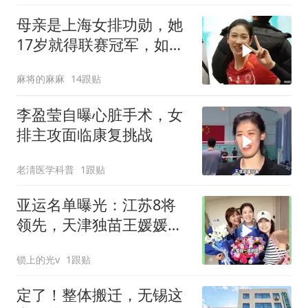
母亲是上海女排功勋，她
17岁就得联赛冠军，如今
在国家队潜力无限
麻将的麻麻
14跟贴
李盈莹自曝心脏手术，女
排主攻面临康复挑战
老淸医学科普
1跟贴
亚运名单曝光：江苏8将
领先，天津独苗王媛媛独
当一面
锁上的光v
1跟贴
定了！整体搬迁，无锡这