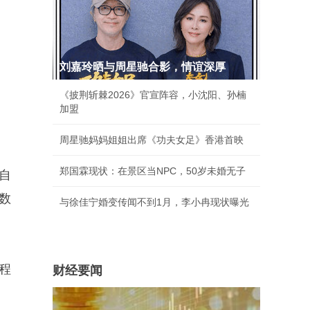
刘嘉玲晒与周星驰合影，情谊深厚
《披荆斩棘2026》官宣阵容，小沈阳、孙楠
加盟
周星驰妈妈姐姐出席《功夫女足》香港首映
郑国霖现状：在景区当NPC，50岁未婚无子
自
数
与徐佳宁婚变传闻不到1月，李小冉现状曝光
程
财经要闻