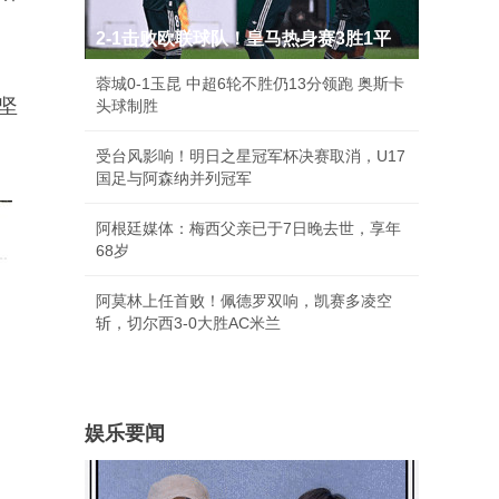
2-1击败欧联球队！皇马热身赛3胜1平
蓉城0-1玉昆 中超6轮不胜仍13分领跑 奥斯卡
坚
头球制胜
受台风影响！明日之星冠军杯决赛取消，U17
国足与阿森纳并列冠军
阿根廷媒体：梅西父亲已于7日晚去世，享年
68岁
阿莫林上任首败！佩德罗双响，凯赛多凌空
斩，切尔西3-0大胜AC米兰
娱乐要闻