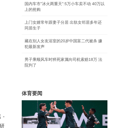
国内车市"冰火两重天":5万小车卖不动 40万以
上的抢购
上门女婿常年跟妻子分居 出轨女邻居多年还
同居生子
藏在别人女友浴室的20岁中国富二代被杀 嫌
犯最新发声
男子乘顺风车时猝死家属向司机索赔18万 法
院判了
体育要闻
-
科研