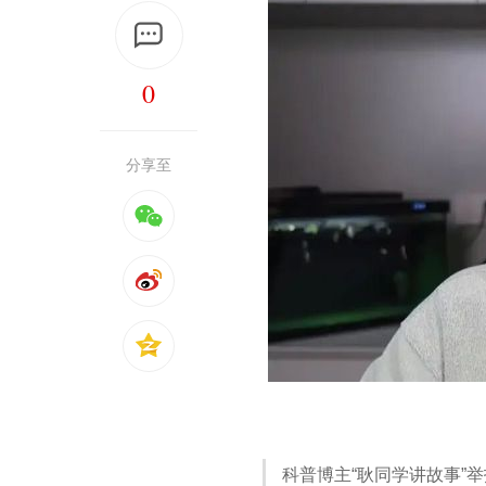
0
分享至
科普博主“耿同学讲故事”