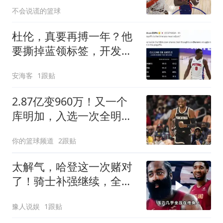
不会说谎的篮球
杜伦，真要再搏一年？他
要撕掉蓝领标签，开发出
三分，让活塞后悔
安海客
1跟贴
2.87亿变960万！又一个
库明加，入选一次全明
星，真把自己当腕了
你的篮球频道
2跟贴
太解气，哈登这一次赌对
了！骑士补强继续，全新
阵容给了他底气
豫人说娱
1跟贴