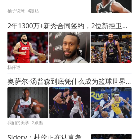
柚子说球
4跟贴
2年1300万+新秀合同签约，2位新控卫加入火箭，谢泼德变输家？
杨仔述
奥萨尔-汤普森到底凭什么成为篮球世界的最强外线终结者？
我们的美学
2跟贴
Sidery：杜伦正在认真考