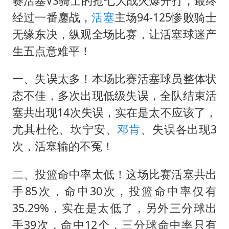
赛活塞VS骑士的抢七大战火爆开打，最终
经过一番鏖战，
活塞
主场94-125惨败骑士
无缘东决，纵观全场比赛，让活塞球迷产
生五点意难平！
一、失误太多！本场比赛活塞球员整体状
态不佳，多次出现低级失误，全队结束活
塞共出现14次失误，实在是太不应该了，
尤其杜伦、坎宁安、
邓肯
、失误各出现3
次，活塞输的不冤！
二、投篮命中率太低！这场比赛活塞共出
手85次，命中30次，投篮命中率仅有
35.29%，实在是太低了，另外三分球出
手39次，命中12个，三分球命中率只有