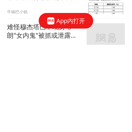
重演2016年的行情
牛锅巴小钒
App内打开
难怪穆杰塔巴不现身 伊
朗"女内鬼"被抓或泄露大
量机密
混沌录
武契奇：欧洲已处于大战
边缘
吉刻新闻
台湾名嘴郑丽文：两岸一
旦开打，大陆会被压垮一
半，经济倒退30年
万物知识圈