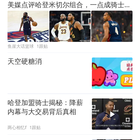
美媒点评哈登米切尔组合，一点成骑士大缺陷，新赛季骑士难夺冠
鱼崖大话篮球
1跟贴
天空硬糖消
哈登加盟骑士揭秘：降薪
内幕与大交易背后真相
两心相忆f
1跟贴