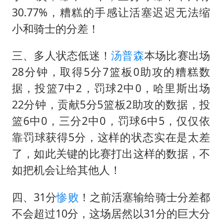
30.77%，糟糕的手感让活塞迟迟无法缩
小和骑士的分差！
三、多人状态低迷！
汤普森
本场比赛出场
28分钟，取得5分7篮板0助攻的糟糕数
据，投篮7中2，罚球2中0，哈里斯出场
22分钟，贡献5分5篮板2助攻的数据，投
篮6中0，三分2中0，罚球6中5，仅仅依
靠罚球获得5分，这样的状态实在是太差
了，如此关键的比赛打出这样的数据，不
如把机会让给其他人！
四、31分
惨败
！之前活塞输给骑士分差都
不会超过10分，这场居然以31分的巨大分