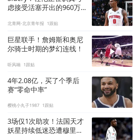
虑接受活塞开出的960万
资质报价
北青网-北京青年报
1跟贴
巨星联手！詹姆斯和奥尼
尔骑士时期的梦幻连线！
听风喃
1跟贴
4年2.08亿，买了个季后
赛“零命中率”
樱桃小丸子1987
1跟贴
3场仅1次助攻！法国天才
妖星持续低迷恐遭穆里尼
奥弃用，赶紧走人