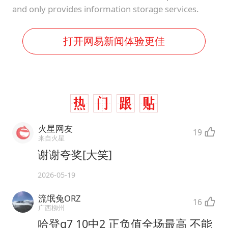
and only provides information storage services.
打开网易新闻体验更佳
火星网友
19
来自火星
谢谢夸奖[大笑]
2026-05-19
流氓兔ORZ
16
广西柳州
哈登g7 10中2 正负值全场最高 不能