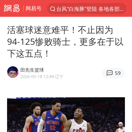
网易号
台风“白海豚”登陆 各地各部门全力应对
奥沙利文晋级斯诺克中国公开赛16强
活塞球迷意难平！不止因为
路虎卫士110 HSE限时降价
94-125惨败骑士，更多在于以
我国发现稀散金属独立新矿物——乌斯河锗矿
下这五点！
上海鼓励居家办公
部分银行上调存款利率
田先生篮球
59
小沈阳加盟《披荆斩棘》
2026-05-18 12:49
·辽宁
新疆生产建设兵团生态环境局原局长被查
朱一龙的鼻子怎么了
大疆错失宇树
5万小车卖不动 微型代步车集体遇冷