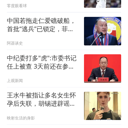
零度眼看球
中国若拖走仁爱礁破船，
首批“逃兵”已锁定，菲防
长瞬间哑火！
阿器谈史
中纪委打多"虎":市委书记
任上被查 3天前还在参加
活动
上观新闻
王水牛被指让多名女生怀
孕后失联，胡锡进辟谣：
他不是复旦研究生
映射生活的身影