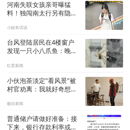
河南失联女孩亲哥曝猛
料！独闯南太行另有隐
情，才会接连去3次
小鋭有话说
台风登陆居民在4楼窗户
发现一只小八爪鱼：晚上
已吃掉
红星新闻
小伙泡茶淡定"看风景"被
村官劝离：我就好奇想看
台风
极目新闻
普通储户请做好准备：接
下来，银行存款利率或将