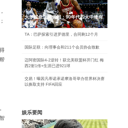
，
大梦鲨鱼上将尤因：90年代四大中锋有
；
多强
。
TA：巴萨探索引进罗德里，合同剩12个月
国际足联：向理事会和211个会员协会致歉
得
帮
迈阿密国际4-2逆转！获北美联盟杯开门红 梅
西2射1传+生涯已进921球
交易！曝因凡蒂诺承诺摩洛哥举办世界杯决赛
以换取支持 FIFA回应
。
娱乐要闻
智