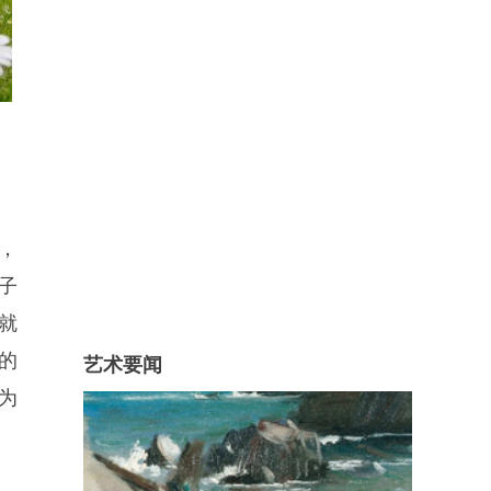
，
子
就
的
艺术要闻
为