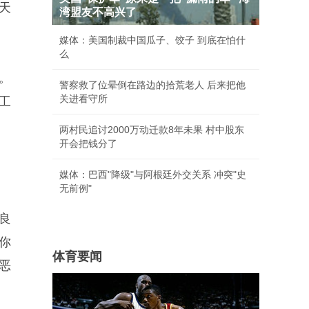
天
湾盟友不高兴了
媒体：美国制裁中国瓜子、饺子 到底在怕什
么
。
警察救了位晕倒在路边的拾荒老人 后来把他
关进看守所
工
两村民追讨2000万动迁款8年未果 村中股东
开会把钱分了
媒体：巴西"降级"与阿根廷外交关系 冲突"史
无前例"
良
你
体育要闻
恶