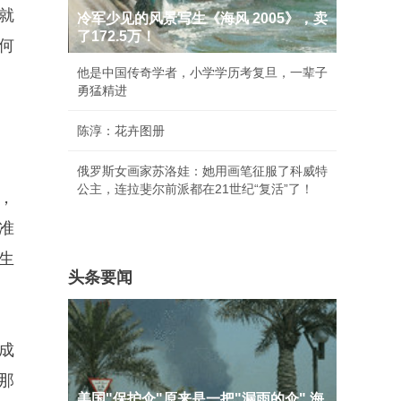
就
冷军少见的风景写生《海风 2005》，卖
了172.5万！
何
他是中国传奇学者，小学学历考复旦，一辈子
勇猛精进
陈淳：花卉图册
俄罗斯女画家苏洛娃：她用画笔征服了科威特
公主，连拉斐尔前派都在21世纪“复活”了！
，
准
生
头条要闻
成
那
美国"保护伞"原来是一把"漏雨的伞" 海