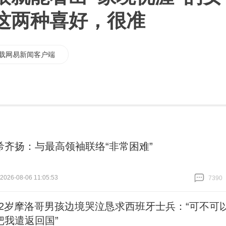
这两种喜好，很准
载网易新闻客户端
希齐扬：与最高领袖联络“非常困难”
26-08-06 11:05:53
7390
跟贴
7390
12岁摩洛哥男孩边境哭泣恳求西班牙士兵：“可不可
把我遣返回国”