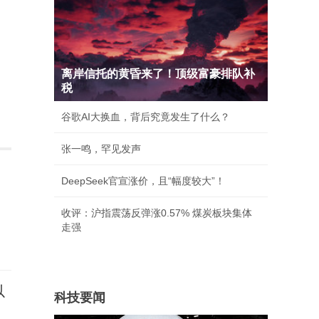
离岸信托的黄昏来了！顶级富豪排队补
税
谷歌AI大换血，背后究竟发生了什么？
张一鸣，罕见发声
DeepSeek官宣涨价，且“幅度较大”！
收评：沪指震荡反弹涨0.57% 煤炭板块集体
走强
以
科技要闻