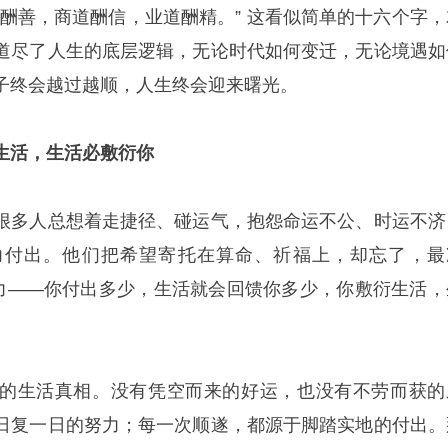
道酬善，商道酬信，业道酬精。” 这看似简单的十六个字，
道尽了人生的底层逻辑，无论时代如何变迁，无论境遇如
子终会越过越顺，人生终会迎来曙光。
生活，生活必敷衍你
很多人总想着走捷径、碰运气，抱怨命运不公、时运不济
力付出。他们把希望寄托在算命、祈福上，却忘了，最
努力——你付出多少，生活就会回馈你多少，你敷衍生活，
的生活真相。没有凭空而来的好运，也没有不劳而获的
日复一日的努力；每一次顺遂，都源于脚踏实地的付出。