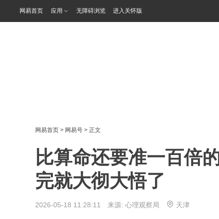
网易首页
应用
无障碍浏览
进入关怀版
网易首页
>
网易号
> 正文
比算命还要准一百倍
完就大彻大悟了
2026-05-18 11:28:11 来源:
心理观察局
天津