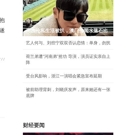
抱
遂
周杰伦私生活被扒，澳门传闻水落石出
艺人何与、刘些宁双双否认恋情：单身，勿扰
荷兰弟遭“河南弟”抢功 导演，演员证实亲自上
阵
受台风影响，浙江一演唱会紧急宣布延期
被前助理背刺，刘晓庆发声，原来她还有一张
底牌
财经要闻