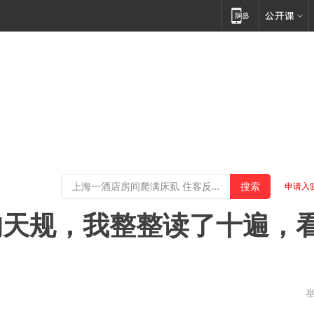
申请入
的天规，我整整读了十遍，