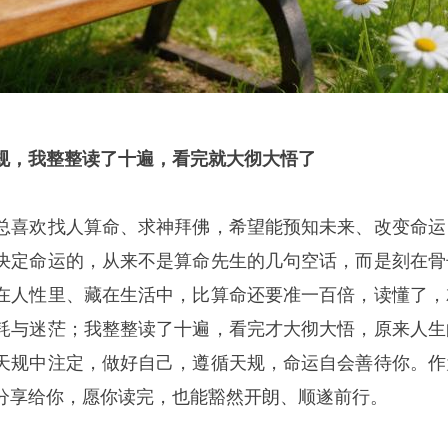
规，我整整读了十遍，看完
就大彻大悟了
总喜欢找人算命、求神拜佛，希望能预知未来、改变命运
决定命运的，从来不是算命先生的几句空话，而是刻在骨
在人性里、藏在生活中，比算命还要准一百倍，读懂了，
耗与迷茫；我整整读了十遍，看完才大彻大悟，原来人生
天规中注定，做好自己，遵循天规，命运自会善待你。作
分享给你，愿你读完，也能豁然开朗、顺遂前行。