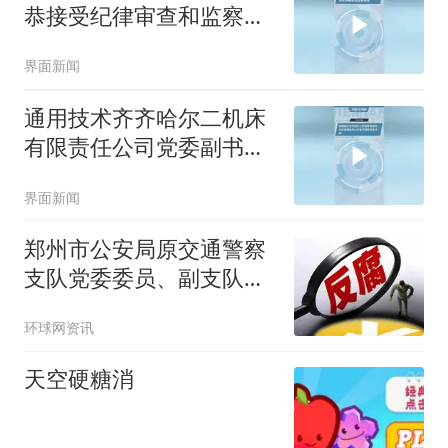
恭接受纪律审查和监察调
查
界面新闻
通用技术齐齐哈尔二机床
有限责任公司党委副书记
吴春宇接受审查调查
界面新闻
郑州市公安局原交通警察
支队党委委员、副支队长
马义晖接受纪律审查和监
环球网资讯
察调查
天空硬糖消