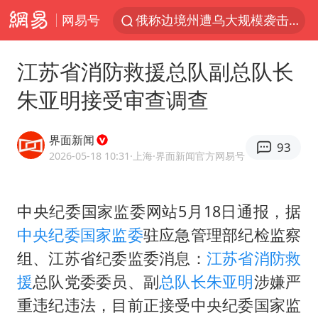
网易号
俄称边境州遭乌大规模袭击已致13伤
《披荆斩棘2026》阵容官宣
江苏省消防救援总队副总队长
杭州机场已取消航班388架次
朱亚明接受审查调查
浙江省委书记：该停下的坚决停下来
中国籍豪华游艇富商之子在泰国被杀
界面新闻
93
白海豚北上或致京津冀暴雨
2026-05-18 10:31
·上海
·界面新闻官方网易号
美将每月供乌爱国者拦截导弹
中央纪委国家监委网站5月18日通报，据
国足U17与阿森纳决赛取消 并列冠军
中央纪委国家监委
驻应急管理部纪检监察
新疆一婚礼线上邀请引热议
组、江苏省纪委监委消息：
江苏省
消防救
《龙餐馆》 冲奖
援
总队党委委员、副
总队长
朱亚明
涉嫌严
世界第1特鲁姆普斯诺克中国赛一轮游
重违纪违法，目前正接受中央纪委国家监