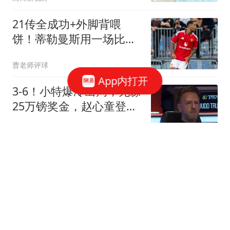
21传全成功+外脚背喂
饼！蒂勒曼斯用一场比
赛，回答了曼联所有的质
曹老师评球
疑
App内打开
3-6！小特爆冷出局，无缘
25万镑奖金，赵心童登顶
世界第1条件出炉
球场没跑道
WTT横滨赛：国乒3连输
张本美和！陈幸同决赛2-4
落败无缘卫冕冠军
全言作品
左右手无差别进攻有多