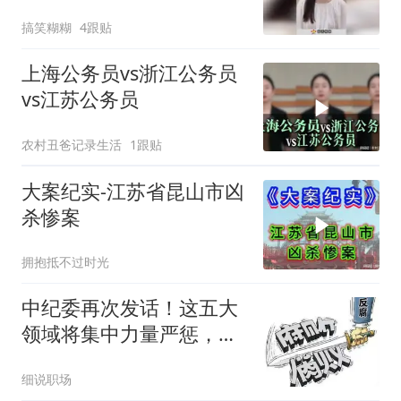
反杀将死内鬼！
搞笑糊糊
4跟贴
上海公务员vs浙江公务员
vs江苏公务员
农村丑爸记录生活
1跟贴
大案纪实-江苏省昆山市凶
杀惨案
拥抱抵不过时光
中纪委再次发话！这五大
领域将集中力量严惩，百
姓说好才算真的好
细说职场