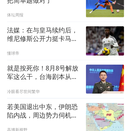
把简单题做对了
体坛周报
法媒：在与皇马续约后，
维尼修斯公开力挺卡马文
加
懂球帝
就是按死你！8月8号解放
军这么干，台海剧本从此
就得按咱们规矩来
冷眼看尽世间繁华
若美国退出中东，伊朗恐
陷内战，周边势力伺机瓜
分
高博新视野