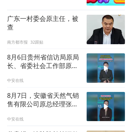
广东一村委会原主任，被
查
南方都市报
32跟贴
8月6日贵州省信访局原局
长、省委社会工作部原副
部长马磊被撤销省政协委
中安在线
员资格
8月7日，安徽省天然气销
售有限公司原总经理张玲
接受纪律审查和监察调查
中安在线