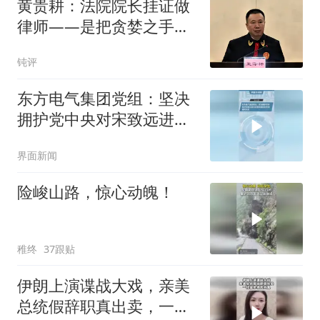
黄贵耕：法院院长挂证做
律师——是把贪婪之手直
接伸进司法公正本身
钝评
东方电气集团党组：坚决
拥护党中央对宋致远进行
纪律审查和监察调查的决
界面新闻
定
险峻山路，惊心动魄！
稚终
37跟贴
伊朗上演谍战大戏，亲美
总统假辞职真出卖，一招