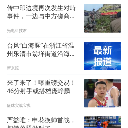
传中印边境再次发生对峙
事件，一边与中方磋商，
一边炒作是何意？
光电科技君
台风“白海豚”在浙江省温
州乐清市翁垟街道沿海再
次登陆
新京报
来了来了！曝重磅交易！
46分射手或搭档庞峥麟
篮球实战宝典
严益唯：申花换帅首战，