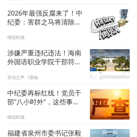
2026年最强反腐来了！中
纪委：害群之马将清除到
底！
细说职场
涉嫌严重违纪违法！海南
外国语职业学院干部符振
忠接受审查调查
灵动之声
1跟贴
中纪委再标红线！党员干
部“八小时外”，这些事都
不能干
细说职场
福建省泉州市委书记张毅