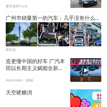
国”的好车
爱车觉罗PLUS
广州市销量第一的汽车：几乎没有什么悬念，上半年销量达4513台
柳先说
造更懂中国的好车 广汽本
田以长期主义赋能全新征
程
1跟贴
AutoVideo
天空硬糖消