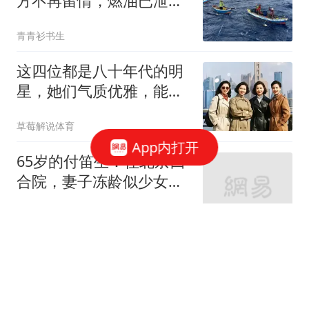
方不再留情，燃油已泄
露，菲律宾戏演砸了
青青衫书生
这四位都是八十年代的明
星，她们气质优雅，能认
出她们是谁吗？
草莓解说体育
App内打开
65岁的付笛生：住北京四
合院，妻子冻龄似少女，
儿子走了父亲老路
皮皮电影
特斯拉FSD欧盟19国测试
220万公里，极端情况比
普通人一生还罕见
我是一个养虾人