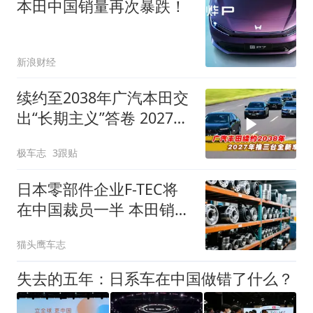
本田中国销量再次暴跌！
新浪财经
续约至2038年广汽本田交
出“长期主义”答卷 2027年
推三款新车
极车志
3跟贴
日本零部件企业F-TEC将
在中国裁员一半 本田销量
低迷引发连锁反应
猫头鹰车志
失去的五年：日系车在中国做错了什么？