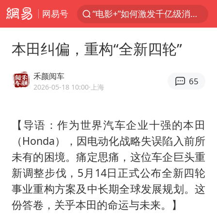
网易号
“电影+”如何激发千亿级消费新活力？
福建泉州市委书记张毅恭被查
本田纠偏，重构“全新四轮”
我国货物贸易进出口超30万亿元
曝韩国足协为外籍裁判员安排色情招待
禾颜阅车
65
向鹏0-3不敌张本智和
2026-05-18 10:00
·上海
佛山通报笔试前13被淘汰后5名进体检
【导语：作为世界汽车企业十强的本田
“新疆阿勒泰八月能滑雪”不实
（Honda），因电动化战略失误陷入前所
广东雷州通报特教老师招聘违规事件
未有的困境。痛定思痛，这位车企巨头重
“立秋的第一杯奶茶”又爆单了
新调整步伐，5月14日正式公布全新四轮
陈幸同晋级WTT横滨冠军赛8强
事业重构方案及中长期全球发展规划。这
泰国枪击案凶手先杀祖父母后行凶
份答卷，关乎本田的命运与未来。】