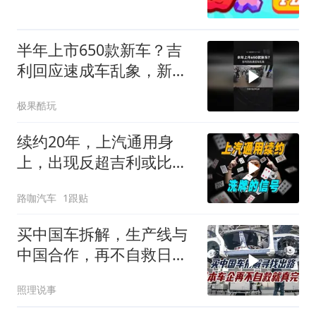
半年上市650款新车？吉
利回应速成车乱象，新车
开发周期3-5年
极果酷玩
续约20年，上汽通用身
上，出现反超吉利或比亚
迪的机会？
路咖汽车
1跟贴
买中国车拆解，生产线与
中国合作，再不自救日本
汽车产业就真完了
照理说事