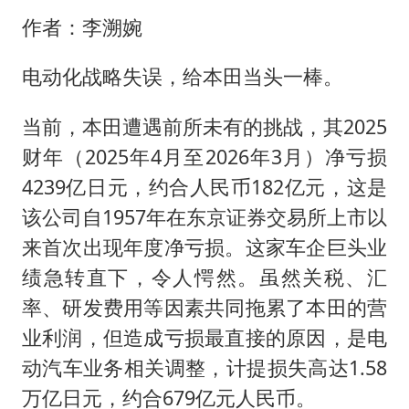
超颖电子拟投资20.86亿建设新项目
作者：李溯婉
山东一元代青花杯离奇失踪
国防部：中国军队坚决反制任何闹海挑衅图谋
电动化战略失误，给本田当头一棒。
宇树科技中一签需缴款7.54万元
当前，本田遭遇前所未有的挑战，其2025
两名乘客在飞机上因调节座椅起冲突
财年（2025年4月至2026年3月）净亏损
山东潍坊发布大风黄色预警
4239亿日元，约合人民币182亿元，这是
夯实基础开新局
该公司自1957年在东京证券交易所上市以
来首次出现年度净亏损。这家车企巨头业
绩急转直下，令人愕然。虽然关税、汇
率、研发费用等因素共同拖累了本田的营
业利润，但造成亏损最直接的原因，是电
动汽车业务相关调整，计提损失高达1.58
万亿日元，约合679亿元人民币。