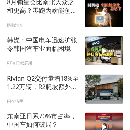
8月销量会比南北大众之
和更高？零跑为啥能创造
销量神话
路咖汽车
韩媒：中国电车迅速扩张
令韩国汽车业面临困境
RT今日俄罗斯
Rivian Q2交付量增18%至
1.22万辆，R2爬坡额外吞
噬1亿美元成本
闪存猎手
东南亚日系70%市占率，
中国车如何破局？