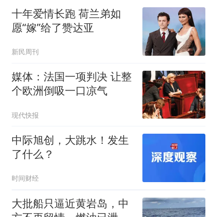
十年爱情长跑 荷兰弟如
愿“嫁”给了赞达亚
新民周刊
媒体：法国一项判决 让整
个欧洲倒吸一口凉气
现代快报
中际旭创，大跳水！发生
了什么？
时间财经
大批船只逼近黄岩岛，中