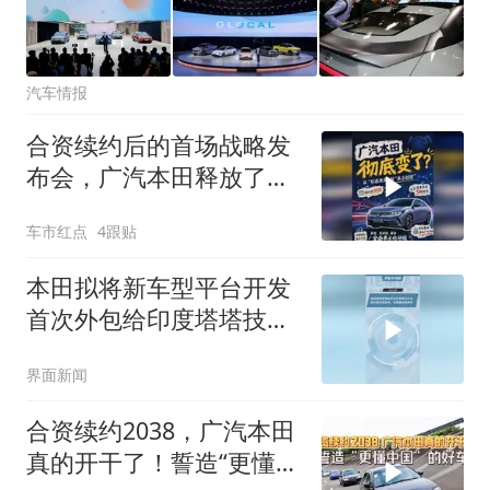
汽车情报
合资续约后的首场战略发
布会，广汽本田释放了哪
些信号？
车市红点
4跟贴
本田拟将新车型平台开发
首次外包给印度塔塔技
术，以降低研发成本
界面新闻
合资续约2038，广汽本田
真的开干了！誓造“更懂中