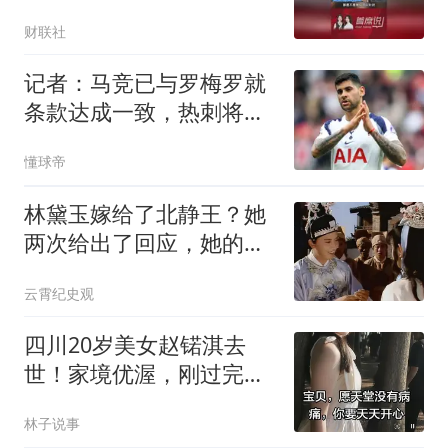
财联社
记者：马竞已与罗梅罗就
条款达成一致，热刺将以
3500万镑出售
懂球帝
林黛玉嫁给了北静王？她
两次给出了回应，她的归
宿早被探春说明了
云霄纪史观
四川20岁美女赵锘淇去
世！家境优渥，刚过完生
日，家人做法引热议
林子说事