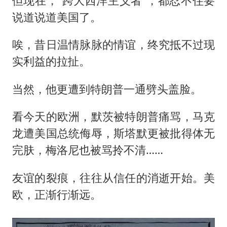
但现在，“跨大西洋主义者”，都忍不住要
说道说道美国了。
唉，昔日温情脉脉的情谊，终究抵不过现
实利益的拉扯。
当然，他更遭到特朗普一通劈头盖脸。
看今天的欧洲，默茨被特朗普痛骂，马克
龙遭美国总统侮辱，斯塔默更被批得体无
完肤，梅洛尼也被骂拎不清……
友谊的裂痕，往往从信任的消逝开始。美
欧，正渐行渐远。