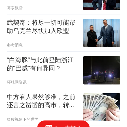
想谈就得守规矩
霁寒飘雪
武契奇：将尽一切可能帮
助乌克兰尽快加入欧盟
参考消息
“白海豚”与此前登陆浙江
的“巴威”有何异同？
环球网资讯
中方看人果然够准，之前
还言之凿凿的高市，转头
就官宣一重要决定
冷峻视角下的世界