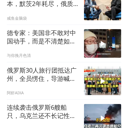
本，默茨2年耗尽，俄质
疑德调解资格
咸鱼金脑袋
德专家：美国非不敢对中
国动手，而是不清楚如何
行动
与你挽月色清
俄罗斯30人旅行团抵达广
州，全员愣住，导游喊三
次集合没人应声
阿虾AIXA
连续袭击俄罗斯6艘船
只，乌克兰还不长记性，
俄将发动更猛烈报复