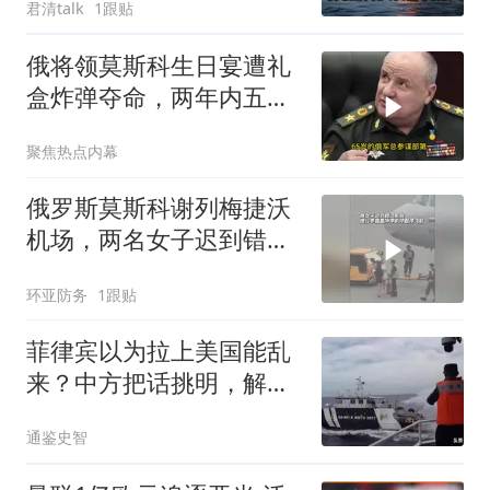
君清talk
1跟贴
俄将领莫斯科生日宴遭礼
盒炸弹夺命，两年内五人
遇袭
聚焦热点内幕
俄罗斯莫斯科谢列梅捷沃
机场，两名女子迟到错过
航班，推行李箱冲上停机
环亚防务
1跟贴
坪拦截俄航飞机
菲律宾以为拉上美国能乱
来？中方把话挑明，解放
军震慑的就是他们
通鉴史智