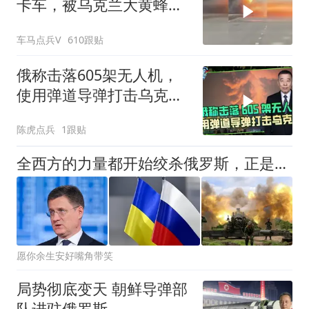
卡车，被乌克兰大黄蜂无
人机锁定炸毁
车马点兵V
610跟贴
俄称击落605架无人机，
使用弹道导弹打击乌克兰
多地作为报复
陈虎点兵
1跟贴
全西方的力量都开始绞杀俄罗斯，正是这种时候才要血战到底
愿你余生安好嘴角带笑
局势彻底变天 朝鲜导弹部
队进驻俄罗斯