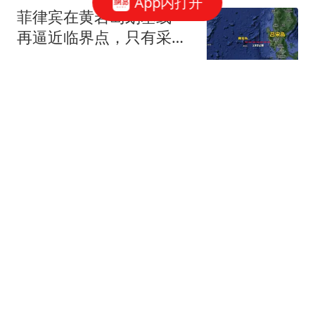
App内打开
菲律宾在黄岩岛划基线一
再逼近临界点，只有采取
四种办法派人上岛，才能
七月夏安
解决实控问题
布兰登：曼联是我的全
部，离开后满满失落感；
B费也常关心我
懂球帝
8月9日，人社部养老金调
整公布了吗？11.07万亿让
人安心
李博世财经
泽连斯基喊话韩国：援俄
朝军规模增至5万 你不担