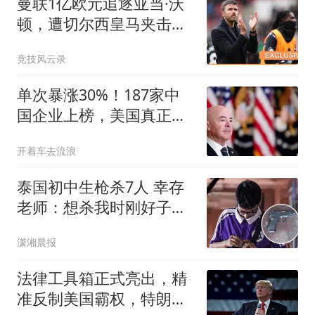
曼联1亿欧元追逐亚当·沃
顿，遭切尔西皇马夹击恐
难如愿？
竞技风云录
单次暴涨30%！187家中
国企业上榜，美国真正目
的藏不住了
开着车去流浪
泰国初中生枪杀7人 幸存
老师：想杀我时刚好子弹
用完
潇湘晨报
法律工具箱正式亮出，精
准反制美国霸权，特朗普