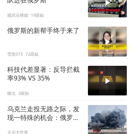
观武论烽烟
19跟贴
俄罗斯的新帮手终于来了
雪莲073
72跟贴
科技代差显著：反导拦截
率93% VS 35%
柳北
3跟贴
乌克兰走投无路之际，发
现一特殊的机会：俄罗斯
有可能“自爆”？
天启大世界