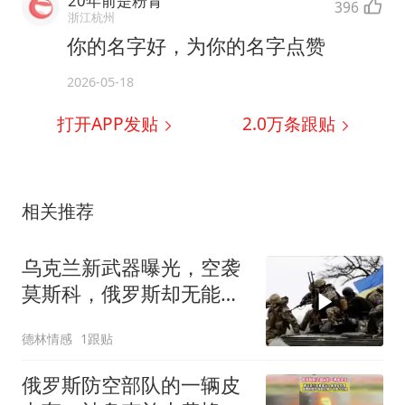
20年前是粉青
396
浙江杭州
你的名字好，为你的名字点赞
2026-05-18
打开APP发贴
2.0万
条跟贴
相关推荐
乌克兰新武器曝光，空袭
莫斯科，俄罗斯却无能为
力？
德林情感
1跟贴
俄罗斯防空部队的一辆皮