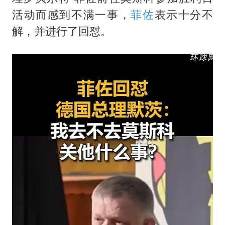
蒯曼挺进WTT横滨冠军赛女单四强
活动而感到不满一事，
菲佐
表示十分不
以军士兵把枪口对准中国记者
解，并进行了回怼。
笔试第一被劝弃考涉事副校长被撤职
白海豚5次眼壁置换
构建更高水平的全民健身公共服务体系