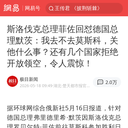
王传君 《披荆斩棘》
网易号
上海：5号线16号线浦江线全线停运
白海豚预计将在浙江苍南到三门一带登陆
斯洛伐克总理菲佐回怼德国总
今日15时起福州地铁高架区段停运
理默茨：我去不去莫斯科，关
国足U17与阿森纳决赛取消 并列冠军
他什么事？还有几个国家拒绝
王艺迪2-4不敌张本美和止步4强
开放领空，令人震惊！
上门女婿出轨女邻居多年被判重婚罪
2025年小学教师减少13.19万
极目新闻
2.0万
2026-05-18 09:49
·湖北
·楚天都市报官方网易号
王艺迪无缘横滨赛决赛
泰国：高度重视中国游客旅游体验
据环球网综合俄新社5月16日报道，针对
上海大部迎大暴雨
德国总理弗里德里希·默茨因斯洛伐克总
《龙餐馆》 冲奖
理罗贝尔特·菲佐前往莫斯科参加胜利日