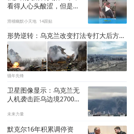
看得人心头酸涩，但是又
无可奈何
滑稽幽默小天地
14跟贴
形势逆转：乌克兰改变打法专打大后方，俄罗斯燃料短缺瞒不住了？
骚年先锋
卫星图像显示：乌克兰无
人机袭击距乌边境2700公
里的炼油厂
未来力量
默克尔16年积累调停资