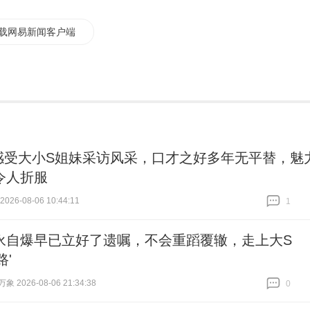
载网易新闻客户端
感受大小S姐妹采访风采，口才之好多年无平替，魅
令人折服
26-08-06 10:44:11
1
跟贴
1
永自爆早已立好了遗嘱，不会重蹈覆辙，走上大S
路'
 2026-08-06 21:34:38
0
跟贴
0