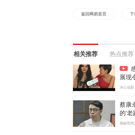
返回网易首页
下
相关推荐
热点推荐
展现
冰心说影 20
蔡康
的'老
揭秘世间万象