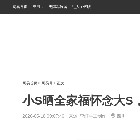
网易首页
应用
无障碍浏览
进入关怀版
网易首页
>
网易号
> 正文
小S晒全家福怀念大S
2026-05-18 09:07:46 来源:
李虰手工制作
四川