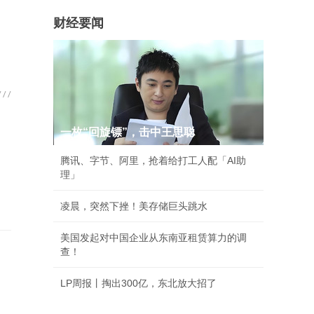
财经要闻
一枚“回旋镖”，击中王思聪
腾讯、字节、阿里，抢着给打工人配「AI助
理」
凌晨，突然下挫！美存储巨头跳水
美国发起对中国企业从东南亚租赁算力的调
查！
LP周报丨掏出300亿，东北放大招了