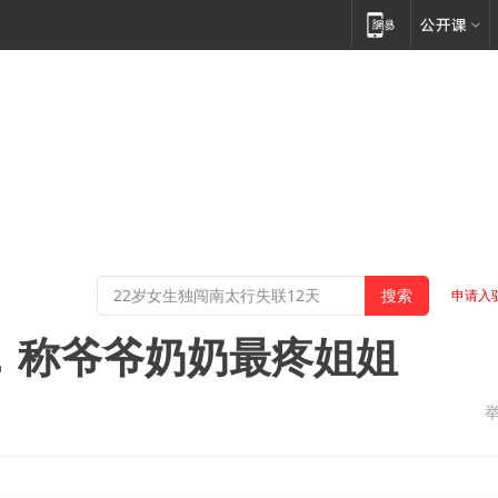
申请入
，称爷爷奶奶最疼姐姐