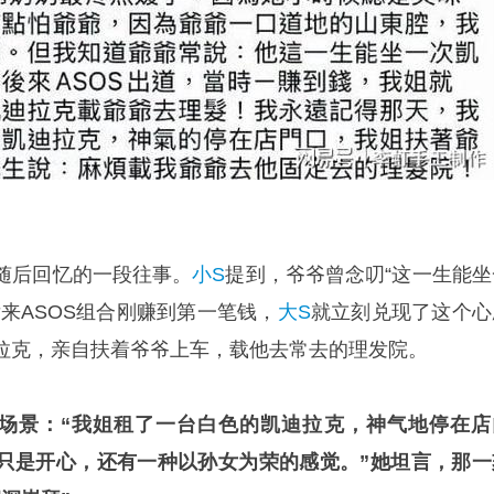
随后回忆的一段往事。
小S
提到，爷爷曾念叨“这一生能坐
后来ASOS组合刚赚到第一笔钱，
大S
就立刻兑现了这个心
拉克，亲自扶着爷爷上车，载他去常去的理发院。
场景：“我姐租了一台白色的凯迪拉克，神
气
地停在店
只是开心，还有一种以孙女为荣的感觉。”她坦言，那一