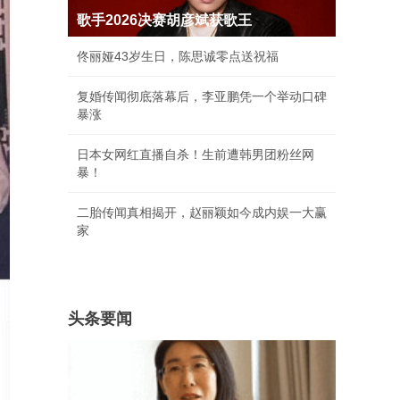
歌手2026决赛胡彦斌获歌王
佟丽娅43岁生日，陈思诚零点送祝福
复婚传闻彻底落幕后，李亚鹏凭一个举动口碑
暴涨
日本女网红直播自杀！生前遭韩男团粉丝网
暴！
二胎传闻真相揭开，赵丽颖如今成内娱一大赢
家
头条要闻