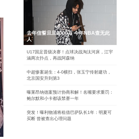
去年信誓旦旦3000万 今年NBA查无此
人
U17国足晋级决赛！点球决战淘汰河床，江宇
涵两次扑点，再战阿森纳
中超惨案诞生：4-0横扫，张玉宁传射建功，
北京国安升到第3
曝莱昂纳德案预计协商和解！名嘴要求重罚：
鲍尔默和小卡都该禁赛一年
突发！曝利物浦将租借巴萨队长1年：明夏可
买断 曾被查出心理问题