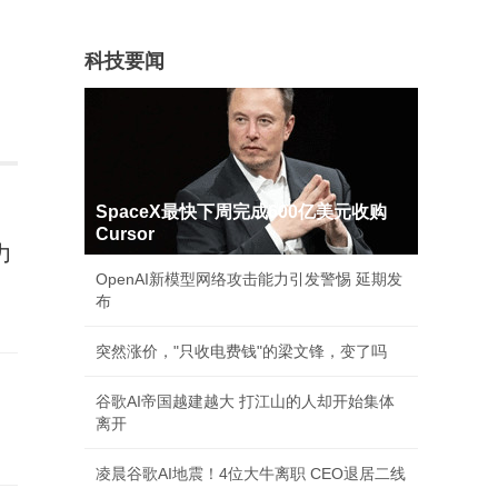
科技要闻
SpaceX最快下周完成600亿美元收购
Cursor
力
OpenAI新模型网络攻击能力引发警惕 延期发
布
突然涨价，"只收电费钱"的梁文锋，变了吗
谷歌AI帝国越建越大 打江山的人却开始集体
离开
凌晨谷歌AI地震！4位大牛离职 CEO退居二线