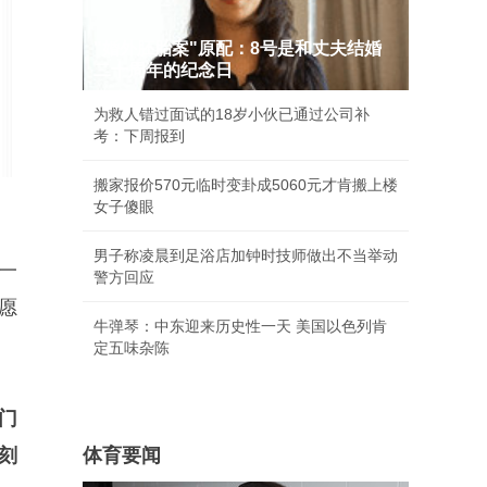
"婚外胚胎案"原配：8号是和丈夫结婚
二十周年的纪念日
为救人错过面试的18岁小伙已通过公司补
考：下周报到
搬家报价570元临时变卦成5060元才肯搬上楼
女子傻眼
男子称凌晨到足浴店加钟时技师做出不当举动
一
警方回应
愿
牛弹琴：中东迎来历史性一天 美国以色列肯
定五味杂陈
门
刻
体育要闻