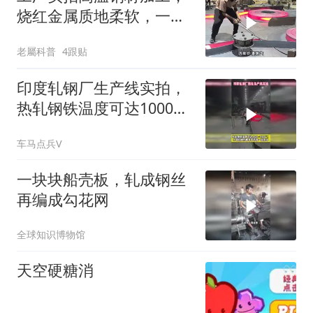
烧红金属质地柔软，一圈
圈盘成巨型线圈！
老屬科普
4跟贴
印度轧钢厂生产线实拍，
热轧钢铁温度可达1000度
容不得一点失误
车马点兵V
一块块船壳板，轧成钢丝
再编成勾花网
全球知识博物馆
天空硬糖消