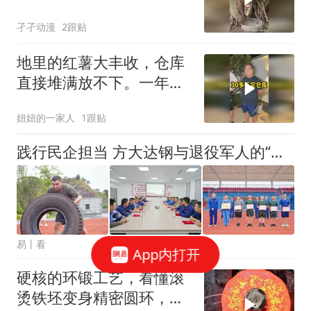
孑孑动漫
2跟贴
地里的红薯大丰收，仓库
直接堆满放不下。一年的
租金算下来真不少。去找
妞妞的一家人
1跟贴
小伙伴商量商量。好在咱
们种的农产品多，以后经
践行民企担当 方大达钢与退役军人的“双向奔赴”
常要存放货物是刚需
易丨看
App内打开
硬核的环锻工艺，看懂滚
烫铁坯变身精密圆环，成