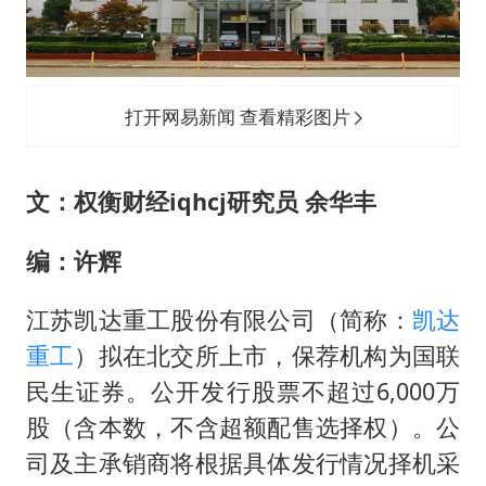
宇树科技中一签需缴款7.54万元
两名乘客在飞机上因调节座椅起冲突
女儿为争财产堵门阻挠父亲出殡
打开网易新闻 查看精彩图片
今日立秋你咬秋了吗
“今天得有40℃了吧 为啥还不预警”
文：权衡财经iqhcj研究员 余华丰
夯实基础开新局
编：许辉
江苏凯达重工股份有限公司（简称：
凯达
重工
）拟在北交所上市，保荐机构为国联
民生证券。公开发行股票不超过6,000万
股（含本数，不含超额配售选择权）。公
司及主承销商将根据具体发行情况择机采