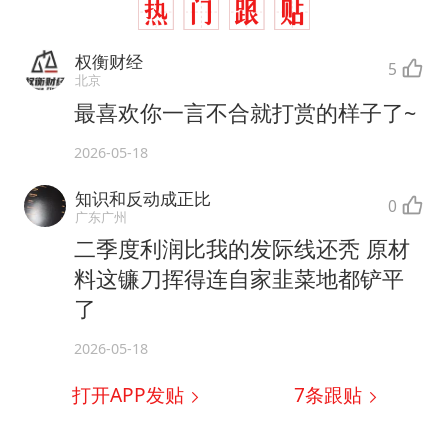
权衡财经
5
北京
最喜欢你一言不合就打赏的样子了~
2026-05-18
知识和反动成正比
0
广东广州
二季度利润比我的发际线还秃 原材
料这镰刀挥得连自家韭菜地都铲平
了
2026-05-18
打开APP发贴
7
条跟贴