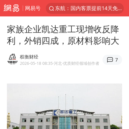
网易号
东航：国内客票提前14天免费退改
台风白海豚中心风力增强
家族企业凯达重工现增收反降
向鹏0-3不敌张本智和
利，外销四成，原材料影响大
百花奖开幕式
四川宜宾高县4.9级地震致1死
权衡财经
7
广东雷州通报特教老师招聘违规事件
2026-05-18 08:35
·河北
·优质财经领域创作者
“新疆阿勒泰八月能滑雪”不实
刘国正说向鹏打得很窝囊
我国外贸延续良好增长态势
陈幸同晋级WTT横滨冠军赛8强
国防部：中国军队坚决反制任何闹海挑衅图谋