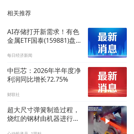
相关推荐
AI存储打开新需求！有色
金属ETF国泰(159881)盘中
涨近3%冲击三连涨
每日经济新闻
中巨芯：2026年半年度净
利润同比增长72.75%
财联社
超大尺寸弹簧制造过程，
烧红的钢材由机器进行塑
形
心动投递员
1跟贴