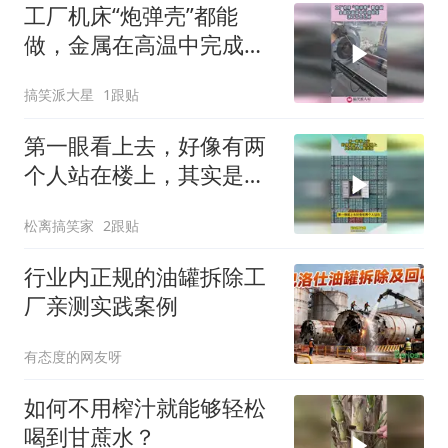
工厂机床“炮弹壳”都能
做，金属在高温中完成蜕
变，这工艺怎么样！
搞笑派大星
1跟贴
第一眼看上去，好像有两
个人站在楼上，其实是海
上集装箱
松离搞笑家
2跟贴
行业内正规的油罐拆除工
厂亲测实践案例
有态度的网友呀
如何不用榨汁就能够轻松
喝到甘蔗水？