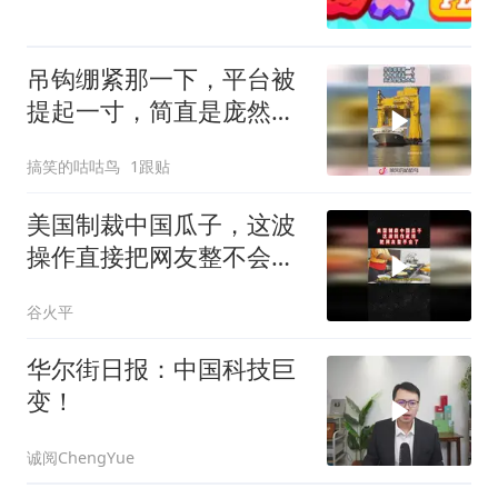
吊钩绷紧那一下，平台被
提起一寸，简直是庞然大
物！
搞笑的咕咕鸟
1跟贴
美国制裁中国瓜子，这波
操作直接把网友整不会了
02
谷火平
华尔街日报：中国科技巨
变！
诚阅ChengYue