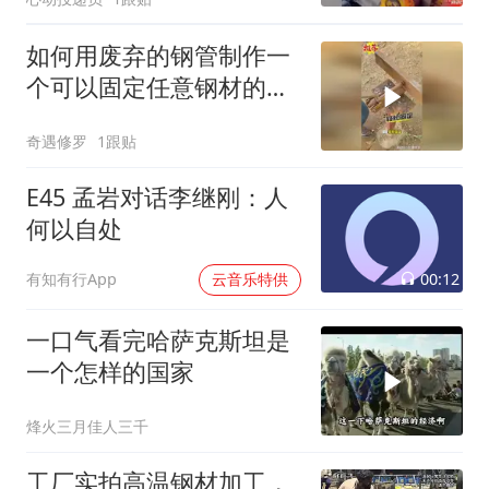
如何用废弃的钢管制作一
个可以固定任意钢材的万
能夹具？
奇遇修罗
1跟贴
E45 孟岩对话李继刚：人
何以自处
00:12
有知有行App
云音乐特供
一口气看完哈萨克斯坦是
一个怎样的国家
烽火三月佳人三千
工厂实拍高温钢材加工，