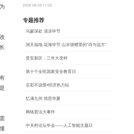
2026-08-05 11:02
为
专题推荐
乌蒙深处 清凉毕节
收
洞天福地 花海毕节 山水馈赠里的“诗与远方”
长
贵安新区：三年大变样
第十个全民国家安全教育日
有
京彩不设限•经济热力站
是
忆满九州 情思华夏
网络普法大事件
需
中关村论坛年会——人工智能主题日
懂