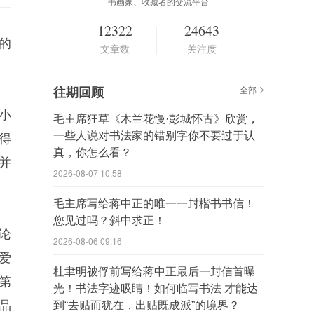
书画家、收藏者的交流平台
12322
24643
的
文章数
关注度
往期回顾
全部
小
毛主席狂草《木兰花慢·彭城怀古》欣赏，
一些人说对书法家的错别字你不要过于认
得
真，你怎么看？
并
2026-08-07 10:58
毛主席写给蒋中正的唯一一封楷书书信！
您见过吗？斜中求正！
论
2026-08-06 09:16
爱
杜聿明被俘前写给蒋中正最后一封信首曝
第
光！书法字迹吸睛！如何临写书法 才能达
品
到“去贴而犹在，出贴既成派”的境界？