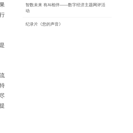
果
智数未来 有AI相伴——数字经济主题网评活
动
行
纪录片《您的声音》
是
流
特
尽
提