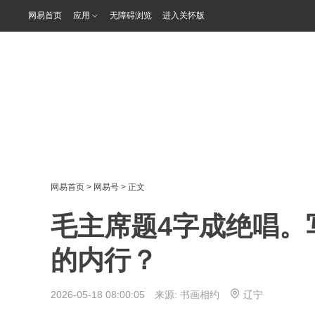
网易首页
应用
无障碍浏览
进入关怀版
网易首页
>
网易号
> 正文
毛主席题4字成绝唱。
的内行？
2026-05-18 08:00:05 来源:
书画相约
辽宁