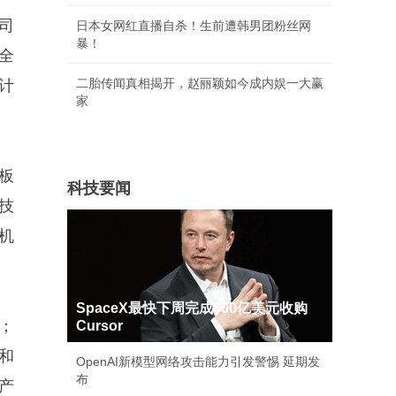
司
日本女网红直播自杀！生前遭韩男团粉丝网
暴！
全
二胎传闻真相揭开，赵丽颖如今成内娱一大赢
计
家
板
科技要闻
技
机
SpaceX最快下周完成600亿美元收购
元；
Cursor
元和
OpenAI新模型网络攻击能力引发警惕 延期发
布
产