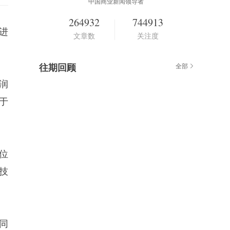
中国商业新闻领导者
264932
744913
进
文章数
关注度
往期回顾
全部
利润
属于
位
技
，同