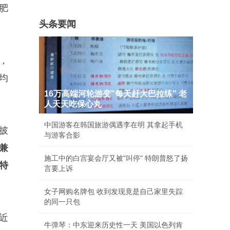
肥
头条要闻
，
均
16万高端河轮游变"每天赶大巴拉练" 老
人天天吃保心丸
中国游客在韩国旅游偶遇李在明 其拿起手机
披
与游客合影
兼
施工中的白宫宴会厅又被"叫停" 特朗普怒了扬
特
言要上诉
女子网购名牌包 收到发现竟是自己家里失踪
的同一只包
近
牛弹琴：中东迎来历史性一天 美国以色列肯