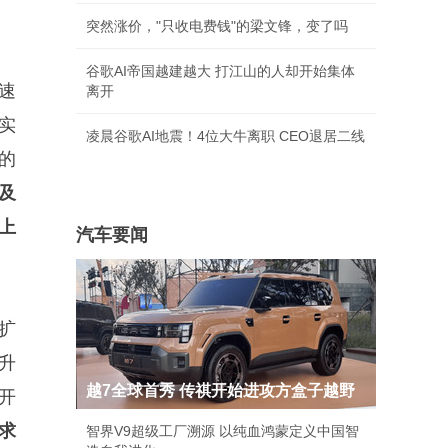
突然涨价，"只收电费钱"的梁文锋，变了吗
谷歌AI帝国越建越大 打江山的人却开始集体
速
离开
地实
凌晨谷歌AI地震！4位大牛离职 CEO退居二线
的
及
上
汽车要闻
扩
升
越7全球首秀 传祺开始进攻方盒子越野
开
求
智界V9超级工厂溯源 以纯血鸿蒙定义中国智