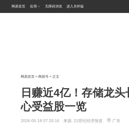
网易首页
应用
无障碍浏览
进入关怀版
网易首页
>
网易号
> 正文
日赚近4亿！存储龙头
心受益股一览
2026-05-18 07:20:16 来源:
21世纪经济报道
广东