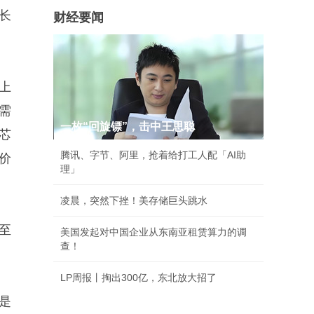
增长
财经要闻
上
需
一枚“回旋镖”，击中王思聪
芯
腾讯、字节、阿里，抢着给打工人配「AI助
价
理」
凌晨，突然下挫！美存储巨头跳水
修至
美国发起对中国企业从东南亚租赁算力的调
查！
LP周报丨掏出300亿，东北放大招了
是