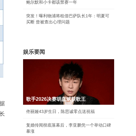
鲍尔默和小卡都该禁赛一年
突发！曝利物浦将租借巴萨队长1年：明夏可
买断 曾被查出心理问题
娱乐要闻
歌手2026决赛胡彦斌获歌王
据
佟丽娅43岁生日，陈思诚零点送祝福
长
复婚传闻彻底落幕后，李亚鹏凭一个举动口碑
暴涨