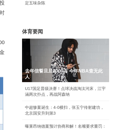
投
定五味杂陈
时
体育要闻
0
金
去年信誓旦旦3000万 今年NBA查无此
人
U17国足晋级决赛！点球决战淘汰河床，江宇
涵两次扑点，再战阿森纳
中超惨案诞生：4-0横扫，张玉宁传射建功，
北京国安升到第3
曝莱昂纳德案预计协商和解！名嘴要求重罚：