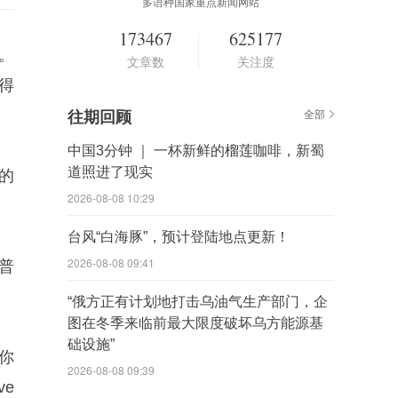
多语种国家重点新闻网站
173467
625177
。
文章数
关注度
得
往期回顾
全部
中国3分钟 ｜ 一杯新鲜的榴莲咖啡，新蜀
道照进了现实
的
2026-08-08 10:29
台风“白海豚”，预计登陆地点更新！
2026-08-08 09:41
普
“俄方正有计划地打击乌油气生产部门，企
图在冬季来临前最大限度破坏乌方能源基
础设施”
你
2026-08-08 09:39
ve