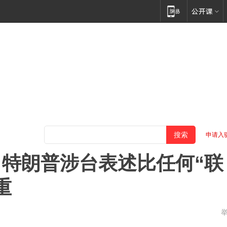
申请入
特朗普涉台表述比任何“联
重