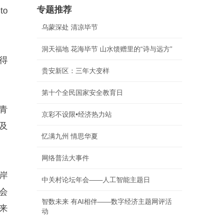
专题推荐
to
乌蒙深处 清凉毕节
洞天福地 花海毕节 山水馈赠里的“诗与远方”
来得
贵安新区：三年大变样
第十个全民国家安全教育日
青
京彩不设限•经济热力站
及
忆满九州 情思华夏
网络普法大事件
岸
中关村论坛年会——人工智能主题日
会
智数未来 有AI相伴——数字经济主题网评活
来
动