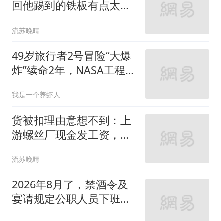
回他踢到的铁板有点太硬
了。
流苏晚晴
49岁旅行者2号冒险“大爆
炸”续命2年，NASA工程
师：几十年最重要操作
我是一个养虾人
货被扣理由意想不到：上
游螺丝厂现金发工资，整
柜货物滞留欧洲
流苏晚晴
2026年8月了，禁酒令及
宴请规定公职人员下班聚
餐和饮酒还违规吗