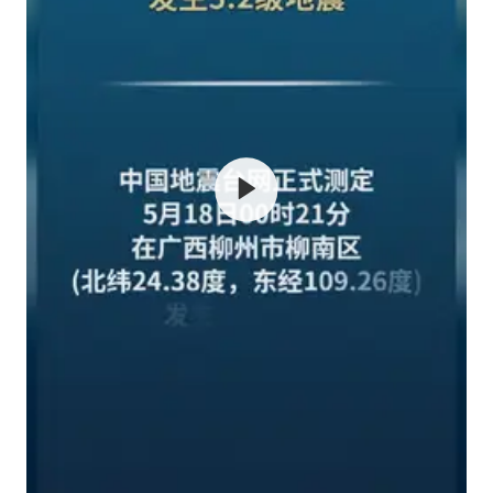
百花奖开幕式
胡彦斌韩磊 谁帮谁
我国外贸延续良好增长态势
国防部：中国军队坚决反制任何闹海挑衅图谋
“新疆阿勒泰八月能滑雪”不实
女儿为争财产堵门阻挠父亲出殡
U17国足点球大战淘汰河床晋级决赛
夯实基础开新局