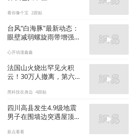
看你像个宝
2跟贴
台风“白海豚”最新动态：
眼壁减弱螺旋雨带增强，
东海路径分歧大
心开动漫鑫鑫
法国山火烧出罕见火积
云！30万人撤离，第六代
火灾到底有多恐怖？
黑科技在身边
4跟贴
四川高县发生4.9级地震
男子在围墙边突遇屋顶围
墙倒塌 急忙躲闪逃过一劫
薪点看看