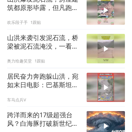
筑都原形毕露，但凡跑慢
点就领盒饭！
欢乐段子手
1跟贴
山洪来袭引发泥石流，桥
梁被泥石流淹没，一看就
是豆腐渣
奥力给趣笑堂
1跟贴
居民奋力奔跑躲山洪，宛
如末日电影：巴基斯坦旁
遮普省爆发山洪
车马点兵V
跨洋而来的17级超强台
风？白海豚打破新世纪纪
录