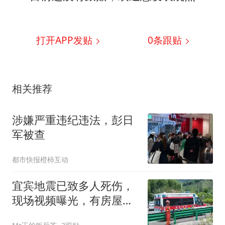
打开APP发贴
0
条跟贴
相关推荐
涉嫌严重违纪违法，彭日
军被查
都市快报橙柿互动
宜宾地震已致多人死伤，
现场视频曝光，有房屋坍
塌墙面断裂