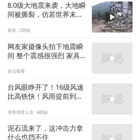
8.0级大地震来袭，大地瞬
间被撕裂，仿若世界末日
降临
捡影
2跟贴
网友家摄像头拍下地震瞬
间 整个震感很强烈 家具
都在跟着震动
薪点看看
台风眼睁开了！16级风速
比高铁快！风雨提前到，
沿海务必盯紧
传奇戏骨人生
4跟贴
泥石流来了，这冲击力拿
什么也挡不住