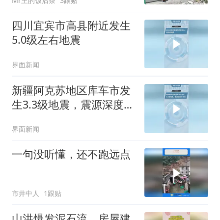
Mr王的饭后茶
3跟贴
四川宜宾市高县附近发生
5.0级左右地震
界面新闻
新疆阿克苏地区库车市发
生3.3级地震，震源深度21
千米
界面新闻
一句没听懂，还不跑远点
市井中人
1跟贴
山洪爆发泥石流，房屋建