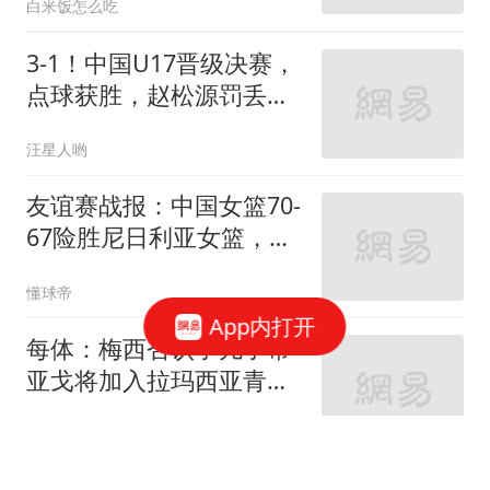
白米饭怎么吃
3-1！中国U17晋级决赛，
点球获胜，赵松源罚丢点
球，邝兆镭被换下
汪星人哟
友谊赛战报：中国女篮70-
67险胜尼日利亚女篮，张
子宇24+11
懂球帝
App内打开
每体：梅西否认了儿子蒂
亚戈将加入拉玛西亚青训
营的可能
懂球帝