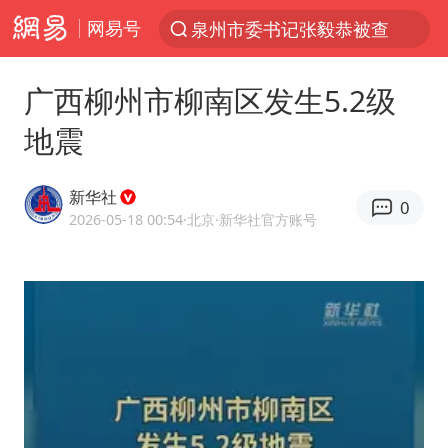
网易号
泉州市委书记张毅恭被查
“电影+”如何激发千亿级消费新活力？
广西柳州市柳南区发生5.2级
上海：台风白海豚或将带来龙卷风
地震
陈垣宇0-3张禹珍 国乒男单全军覆没
秋天的第一杯奶茶到底有多火
新华社
0
中巨芯：上半年归母净利润1405.77万元
2026-05-18 00:54
·北京
·新华社官方账号
四川宜宾高县4.9级地震致1死
东航：国内客票提前14天免费退改
美股存储板块集体大跌
日本试射“战斧”导弹，国防部回应
广东雷州通报特教老师招聘违规事件