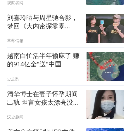
观察者网
刘嘉玲晒与周星驰合影，
梦回《大内密探零零
发》，网友：情谊深厚
草莓信箱
越南白忙活半年输麻了 赚
的914亿全"送"中国
史之韵
清华博士在妻子怀孕期间
出轨 坦言女孩太漂亮没把
持住
汉史趣闻