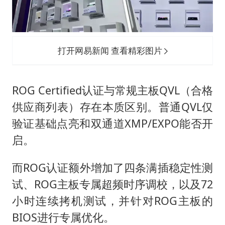
打开网易新闻 查看精彩图片
ROG Certified认证与常规主板QVL（合格
供应商列表）存在本质区别。普通QVL仅
验证基础点亮和双通道XMP/EXPO能否开
启。
而ROG认证额外增加了四条满插稳定性测
试、ROG主板专属超频时序调校，以及72
小时连续拷机测试，并针对ROG主板的
BIOS进行专属优化。