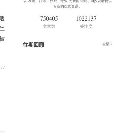
以“准确、快速、权威、专业”为新闻准则，为投资者提供
专业的投资资讯。
750405
1022137
遇
文章数
关注度
兰
被
往期回顾
全部