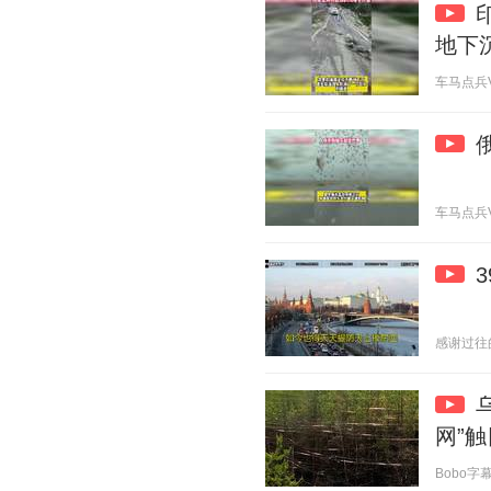
地下
车马点兵V 2
车马点兵V 2
感谢过往的自
网”
Bobo字幕组