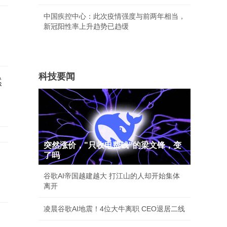
中国疾控中心：此次疫情强度与前两年相当，
新冠阳性率上升趋势已趋缓
科技要闻
然
突然涨价，"只收电费钱"的梁文锋，变
了吗
谷歌AI帝国越建越大 打江山的人却开始集体
离开
凌晨谷歌AI地震！4位大牛离职 CEO退居二线