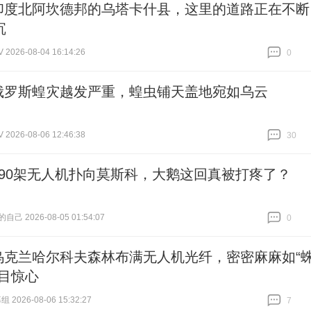
印度北阿坎德邦的乌塔卡什县，这里的道路正在不断
沉
026-08-04 16:14:26
0
跟贴
0
俄罗斯蝗灾越发严重，蝗虫铺天盖地宛如乌云
026-08-06 12:46:38
30
跟贴
30
390架无人机扑向莫斯科，大鹅这回真被打疼了？
己 2026-08-05 01:54:07
0
跟贴
0
乌克兰哈尔科夫森林布满无人机光纤，密密麻麻如“
触目惊心
 2026-08-06 15:32:27
7