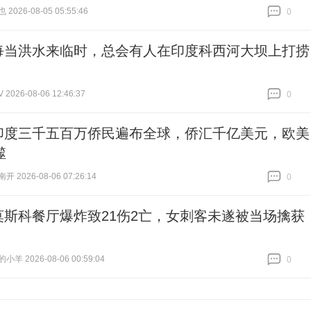
026-08-05 05:55:46
0
跟贴
0
每当洪水来临时，总会有人在印度科西河大坝上打捞
026-08-06 12:46:37
0
跟贴
0
印度三千五百万侨民遍布全球，侨汇千亿美元，欧美
噬
 2026-08-06 07:26:14
0
跟贴
0
莫斯科餐厅爆炸致21伤2亡，女刺客未遂被当场擒获
羊 2026-08-06 00:59:04
0
跟贴
0