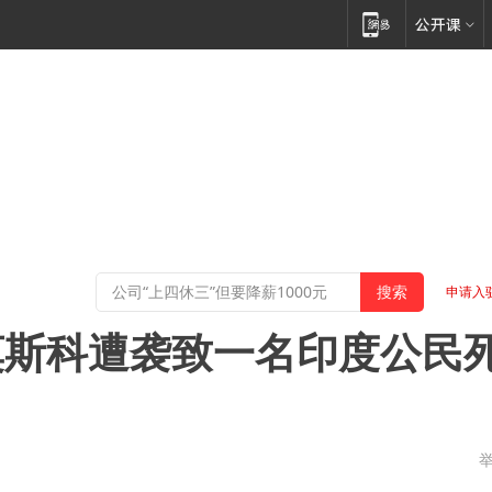
申请入
莫斯科遭袭致一名印度公民