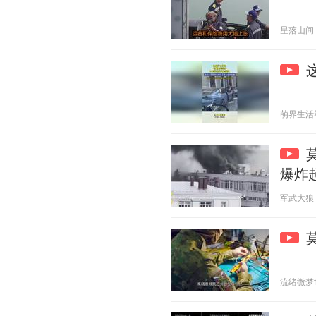
星落山间 20
萌界生活看看
爆炸
军武大狼 20
流绪微梦f 2