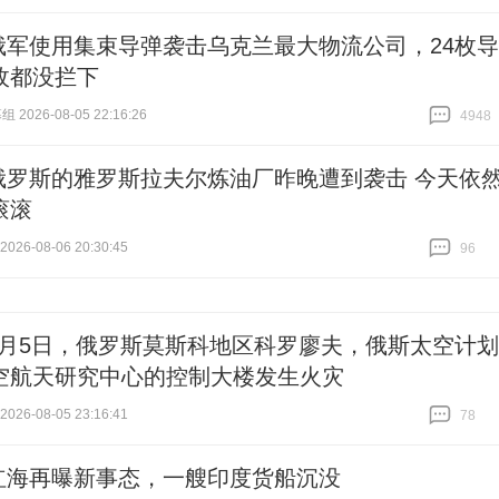
跟贴
7
俄军使用集束导弹袭击乌克兰最大物流公司，24枚导
枚都没拦下
 2026-08-05 22:16:26
4948
跟贴
4948
俄罗斯的雅罗斯拉夫尔炼油厂昨晚遭到袭击 今天依
滚滚
26-08-06 20:30:45
96
跟贴
96
8月5日，俄罗斯莫斯科地区科罗廖夫，俄斯太空计划
空航天研究中心的控制大楼发生火灾
26-08-05 23:16:41
78
跟贴
78
红海再曝新事态，一艘印度货船沉没