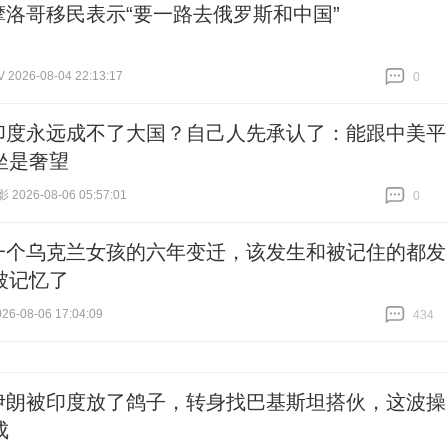
摩洛哥移民表示“要一路去俄罗斯和中国”
026-08-04 22:13:17
0
跟贴
0
印度永远成不了大国？自己人先承认了：能跟中美平
坐是奢望
026-08-06 05:57:01
0
跟贴
0
一个乌克兰女孩的六年变迁，该发生和被记住的都发
被记忆了
6-08-06 17:04:09
434
跟贴
434
伊朗被印度放了鸽子，转身找巴基斯坦搭伙，这波操
成