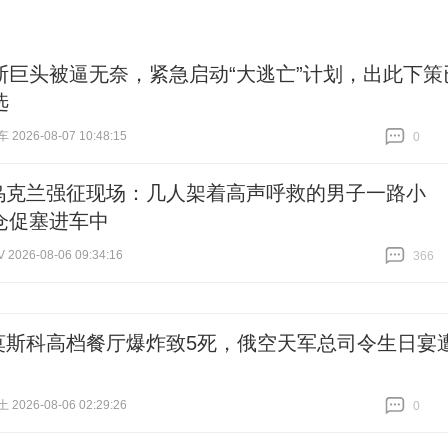
斯巨头被逼无奈，紧急启动“大逃亡”计划，出此下策
选
026-08-07 10:48:15
0
跟贴
0
乌克兰强征现场：几人架着高声呼救的男子一路小
仓促塞进车中
026-08-06 09:34:16
366
跟贴
366
莫斯科高档餐厅爆炸致5死，俄空天军总司令生日宴
026-08-06 02:29:26
0
跟贴
0