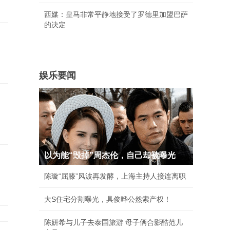
西媒：皇马非常平静地接受了罗德里加盟巴萨
的决定
娱乐要闻
以为能“毁掉”周杰伦，自己却被曝光
陈璇“屈膝”风波再发酵，上海主持人接连离职
大S住宅分割曝光，具俊晔公然索产权！
陈妍希与儿子去泰国旅游 母子俩合影酷范儿