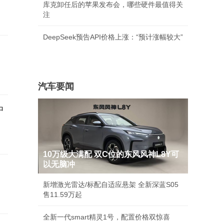
库克卸任后的苹果发布会，哪些硬件最值得关
注
DeepSeek预告API价格上涨：“预计涨幅较大”
汽车要闻
中
10万级大满配 双C位的东风风神L8Y可
以无脑冲
新增激光雷达/标配自适应悬架 全新深蓝S05
售11.59万起
全新一代smart精灵1号，配置价格双惊喜