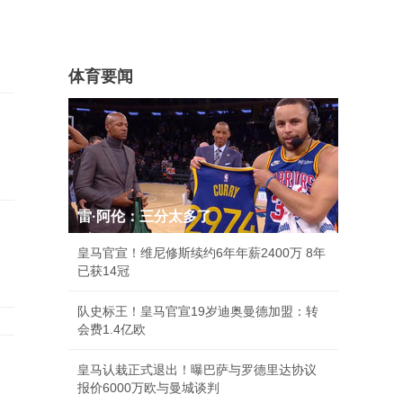
体育要闻
雷·阿伦：三分太多了
皇马官宣！维尼修斯续约6年年薪2400万 8年
已获14冠
队史标王！皇马官宣19岁迪奥曼德加盟：转
会费1.4亿欧
皇马认栽正式退出！曝巴萨与罗德里达协议
报价6000万欧与曼城谈判