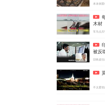
本末倒置也 2
木材
车马点兵V 2
被反
旧铁皮往南开
不太爱笑的小