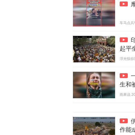
车马点兵V 2
起平
浮光惊掠影 2
生和
雨果说 202
作能