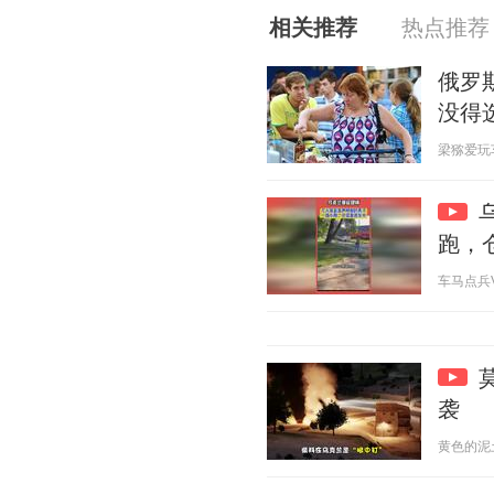
相关推荐
热点推荐
俄罗
没得
梁猕爱玩车 2
跑，
车马点兵V 2
袭
黄色的泥土 2