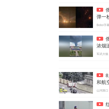
弹一
Bobo字幕组
浓烟
军武大狼 20
和航
山河路口 20