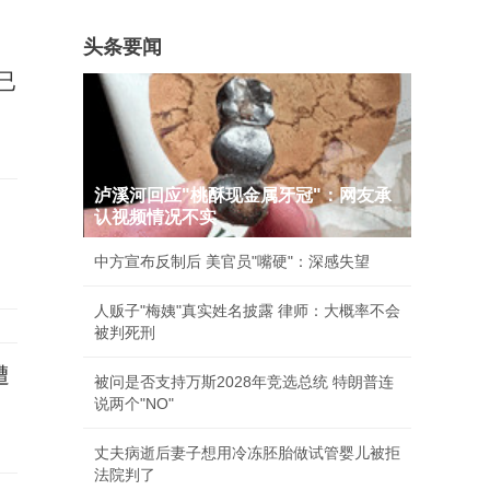
头条要闻
已
泸溪河回应"桃酥现金属牙冠"：网友承
认视频情况不实
中方宣布反制后 美官员"嘴硬"：深感失望
人贩子"梅姨"真实姓名披露 律师：大概率不会
被判死刑
遭
被问是否支持万斯2028年竞选总统 特朗普连
说两个"NO"
丈夫病逝后妻子想用冷冻胚胎做试管婴儿被拒
法院判了