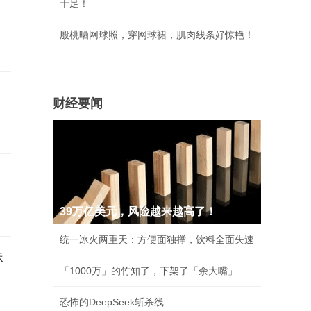
十足！
殷桃晒网球照，穿网球裙，肌肉线条好惊艳！
财经要闻
39万亿美元，风险越来越高了！
统一冰火两重天：方便面独撑，饮料全面失速
蛛
「1000万」的竹知了，下架了「余大嘴」
恐怖的DeepSeek斩杀线