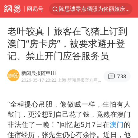
网易号
陈思诚零点晒照为佟丽娅庆生
微信又有新功能，你可以“撤回”你的撤回了！
老叶较真丨旅客在飞猪上订到
河南发布农田渍涝灾害风险预警
澳门“房卡房”，被要求避开登
新疆优化调整景区内自驾服务费
记、禁止开门应答服务员
情侣平潭拍日出坠崖1死1伤
《欢迎来龙餐馆》口碑
新闻晨报随申Hi
738
央视新主播李秋莹孙亚鹏亮相
2026-05-17 23:22
·上海
·新闻晨报官方网易号
郑丽文：台湾从来没有“独立”过
酒店花洒现排泄物住客索赔遭拒
“全程提心吊胆，像做贼一样，生怕有人
敲门，更没想到自己花了钱，竟然在澳门
杭州全市有序停课
非法住了一晚！”回忆起5月7日在
澳门
的
夏日经济乘“热”而上 消费市场向“新”而行
住宿经历，张先生仍心有余悸。近日，他