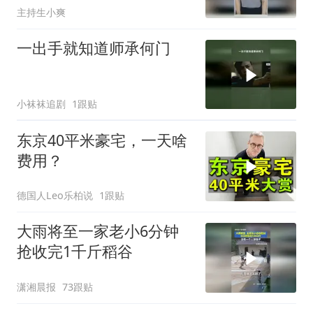
主持生小爽
一出手就知道师承何门
小袜袜追剧
1跟贴
东京40平米豪宅，一天啥
费用？
德国人Leo乐柏说
1跟贴
大雨将至一家老小6分钟
抢收完1千斤稻谷
潇湘晨报
73跟贴