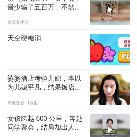
最少输了五百万，不然不
至于这么颠！
踏踏看生活
天空硬糖消
婆婆酒店考验儿媳，本以
为儿媳平凡，结果饭店全
是她家的
果然探影
1跟贴
女孩跨越 600 公里，奔赴
同学聚会，结局却出人意
料