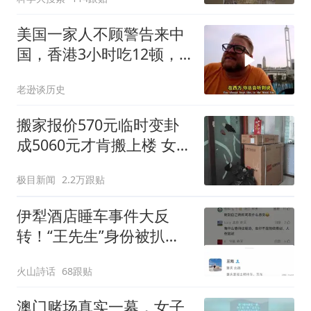
美国一家人不顾警告来中
国，香港3小时吃12顿，
直飞上海想定居
老逊谈历史
搬家报价570元临时变卦
成5060元才肯搬上楼 女子
傻眼
极目新闻
2.2万跟贴
伊犁酒店睡车事件大反
转！“王先生”身份被扒，
是重庆经营工程机械的小
火山詩话
68跟贴
老板，手握两家工程设备
公司
澳门赌场真实一幕，女子