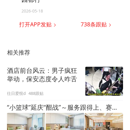
2026-05-18
打开APP发贴
738
条跟贴
相关推荐
酒店前台风云：男子疯狂
举动，保安态度令人咋舌
往日爱恨d
488跟贴
“小篮球”延庆“酣战”～服务跟得上、赛事有保障！