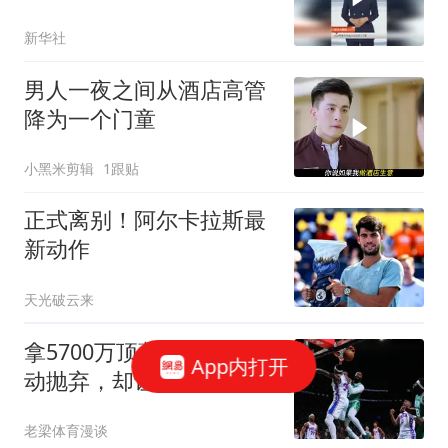
新华社
男人一夜之间从酒店高管
降为一个门童
小黑米剪辑
1跟贴
正式离别！阿尔卡拉斯最
新动作
天光破云来
拿5700万顶薪，被绿军主
App内打开
动抛弃，却让詹姆斯成功
完成了精准奔赴
老梁体育漫谈