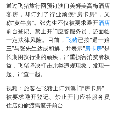
上四休三，但降薪1000元，你接受吗？
通过飞猪旅行网预订澳门美狮美高梅酒店
36岁男演员成景区NPC后人气爆棚
客房，却订到了行业顽疾“房卡房”，又
宇树王兴兴被问了360多个问题
称“黄牛房”。张先生不仅被要求避开
酒店
全民健身事业高质量发展
前台登记、禁止开门应答服务员，还面临
一定法律风险。目前，
飞猪
已按“退一赔
唐田赛前发布会上引用《孙子兵法》
三”与张先生达成和解，并表示“
房卡房
”是
乐享全民健身 共筑健康中国
长期困扰行业的顽疾，严重损害消费者权
益，飞猪坚决打击此类违规现象，发现一
起、严查一起。
视频：旅客在飞猪上订到澳门“房卡房”，
被要求避开登记、禁止开门应答服务员
住店如偷渡需避开前台