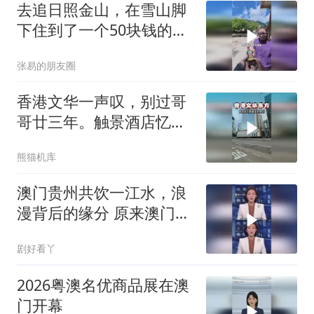
去追日照金山，在雪山脚
下住到了一个50块钱的酒
店！
张易的朋友圈
香港文华一声叹，别过哥
哥廿三年。触景酒店忆芳
华世间再无张国荣
熊猫机库
澳门贵州共饮一江水，浪
漫背后的缘分 原来澳门帮
扶贵州的背后原因这么浪
剧好看丫
漫！
2026粤澳名优商品展在澳
门开幕