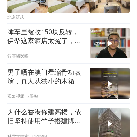
北京延庆
睡车里被收150块反转，
伊犁这家酒店太冤了，重
庆这群人没底线
行哥嘚啵嘚
男子晒在澳门看缩骨功表
演，真人从狭小的木箱钻
出来，全程无特效，网
观象视频
2跟贴
友：从几岁骨头没成型的
时候就开始练，要承受非
为什么香港修建高楼，依
人的痛苦
旧坚持使用竹子搭建脚手
架
科学大搜索
114跟贴