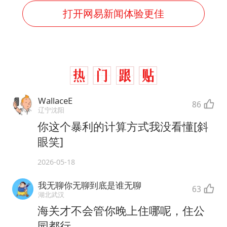
打开网易新闻体验更佳
WallaceE
86
辽宁沈阳
你这个暴利的计算方式我没看懂[斜
眼笑]
2026-05-18
我无聊你无聊到底是谁无聊
63
湖北武汉
海关才不会管你晚上住哪呢，住公
园都行