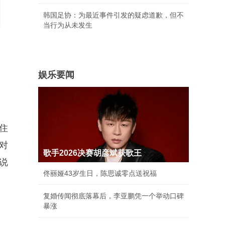
韩国足协：为最近事件引发的疑虑道歉，但不
当行为从未发生
娱乐要闻
住
对
歌手2026决赛胡彦斌获歌王
说
佟丽娅43岁生日，陈思诚零点送祝福
复婚传闻彻底落幕后，李亚鹏凭一个举动口碑
暴涨