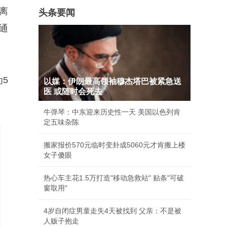
离
头条要闻
通
5
以媒：伊朗最高领袖穆杰塔巴被紧急送
医 或随时会死去
牛弹琴：中东迎来历史性一天 美国以色列肯
定五味杂陈
搬家报价570元临时变卦成5060元才肯搬上楼
女子傻眼
热心车主花1.5万打造"移动急救站" 贴条"可破
窗取用"
4岁自闭症男童走失4天被找到 父亲：不是被
人贩子抱走