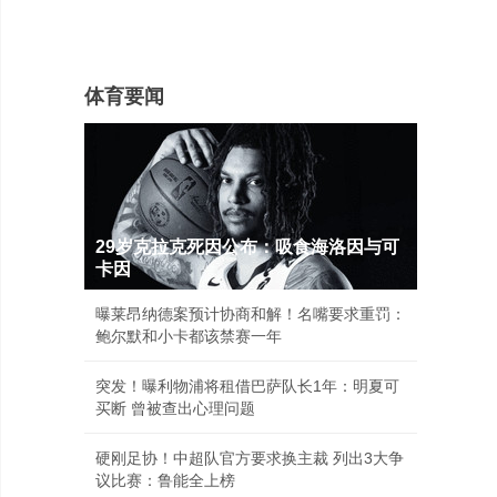
体育要闻
29岁克拉克死因公布：吸食海洛因与可
卡因
曝莱昂纳德案预计协商和解！名嘴要求重罚：
鲍尔默和小卡都该禁赛一年
突发！曝利物浦将租借巴萨队长1年：明夏可
买断 曾被查出心理问题
硬刚足协！中超队官方要求换主裁 列出3大争
议比赛：鲁能全上榜