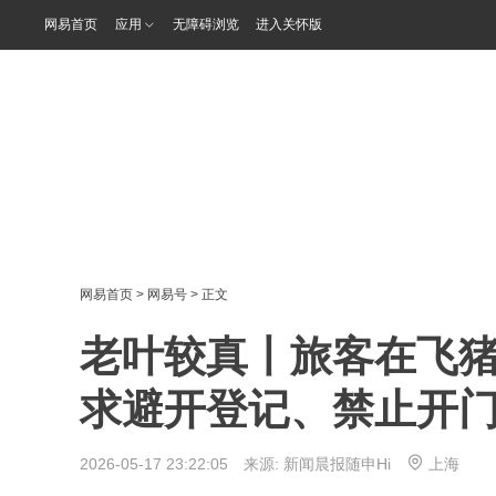
网易首页
应用
无障碍浏览
进入关怀版
网易首页
>
网易号
> 正文
老叶较真丨旅客在飞猪
求避开登记、禁止开
2026-05-17 23:22:05 来源:
新闻晨报随申Hi
上海