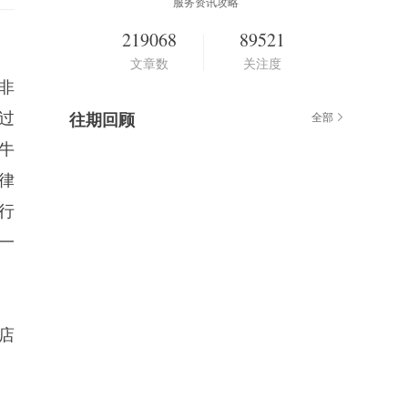
服务资讯攻略
219068
89521
文章数
关注度
非
过
往期回顾
全部
牛
律
行
一
店