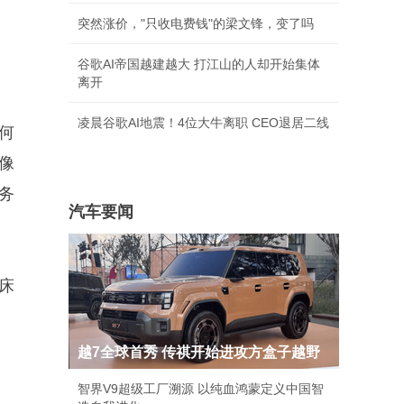
突然涨价，"只收电费钱"的梁文锋，变了吗
谷歌AI帝国越建越大 打江山的人却开始集体
离开
凌晨谷歌AI地震！4位大牛离职 CEO退居二线
何
像
务
汽车要闻
床
。
越7全球首秀 传祺开始进攻方盒子越野
智界V9超级工厂溯源 以纯血鸿蒙定义中国智