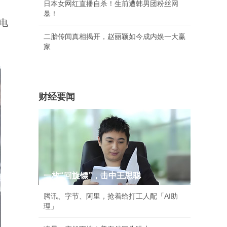
日本女网红直播自杀！生前遭韩男团粉丝网
暴！
电
二胎传闻真相揭开，赵丽颖如今成内娱一大赢
家
财经要闻
一枚“回旋镖”，击中王思聪
腾讯、字节、阿里，抢着给打工人配「AI助
理」