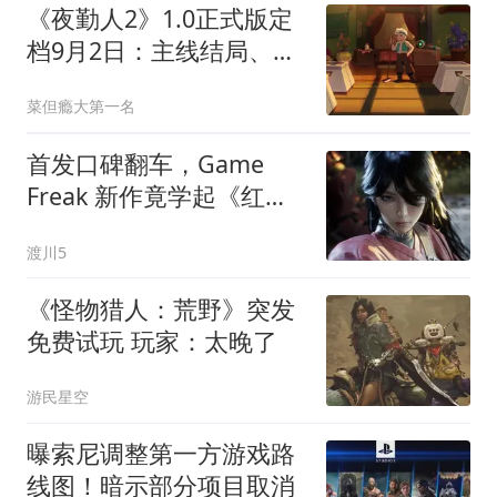
《夜勤人2》1.0正式版定
档9月2日：主线结局、新
武器、爆破能力全解锁
菜但瘾大第一名
首发口碑翻车，Game
Freak 新作竟学起《红色
沙漠》那招：持续更新故
渡川5
事
《怪物猎人：荒野》突发
免费试玩 玩家：太晚了
游民星空
曝索尼调整第一方游戏路
线图！暗示部分项目取消