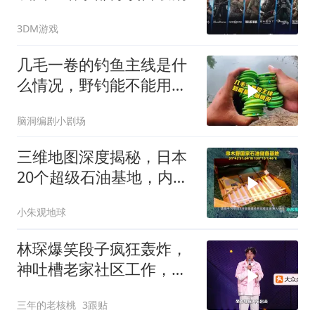
3DM游戏
几毛一卷的钓鱼主线是什
么情况，野钓能不能用，
是不是工业垃圾
脑洞编剧小剧场
三维地图深度揭秘，日本
20个超级石油基地，内附
详细坐标
小朱观地球
林琛爆笑段子疯狂轰炸，
神吐槽老家社区工作，全
是段子笑到失态！
三年的老核桃
3跟贴