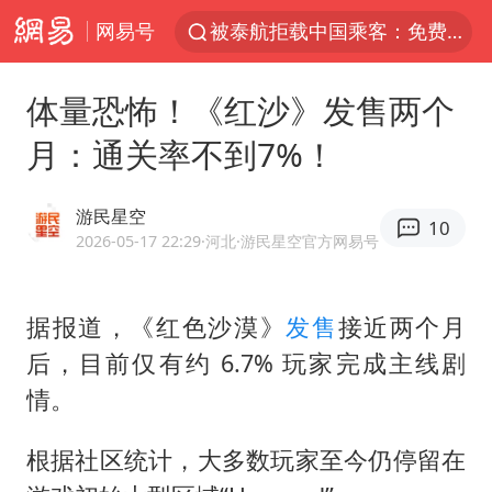
网易号
被泰航拒载中国乘客：免费改签没兑现
台风白海豚可能在浙江登陆
体量恐怖！《红沙》发售两个
38岁山东财大教授刘海明逝世
月：通关率不到7%！
因凡蒂诺首次公开道歉
13岁少年白天写作业晚上夜市炒粉
游民星空
10
《Monica》填词人黎彼得去世
2026-05-17 22:29
·河北
·游民星空官方网易号
FIFA官方支持因凡蒂诺
据报道，《
红色沙漠
》
发售
接近两个月
陕西柞水遭遇暴雨五千余户群众转移
后，目前仅有约 6.7% 玩家完成主线剧
谷歌首席科学家Jeff Dean离职创业
情。
人贩子“梅姨”真实姓名曝光
如何把百年大党建设得更加坚强有力
根据社区统计，大多数玩家至今仍停留在