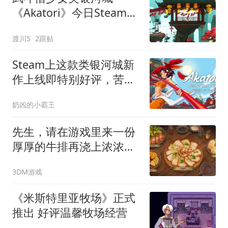
《Akatori》今日Steam发
售，首发特惠1699日元
渡川5
2跟贴
Steam上这款类银河城新
作上线即特别好评，苦等
的你可算有个像样的坑了
奶凶的小霸王
先生，请在游戏里来一份
厚厚的牛排再浇上浓浓的
汁
3DM游戏
《米斯特里亚牧场》正式
推出 好评温馨牧场经营