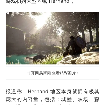
一枚俄导弹都没击落 泽连斯基发声
游戏初始大型区域“Hernand”。
多专业取消艺考 文化工作者要有文化
“银行午休1.5小时”留个窗口行不行
41岁女子为鼓励女儿考上985研究生
总书记关心百姓身边这些民生大事
打开网易新闻 查看精彩图片
报道称，Hernand 地区本身就拥有极其
庞大的内容量，包括：城堡、农场、森