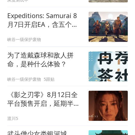
Expeditions: Samurai 8
月7日开启EA，含五个主
线任务与双人合作
峡谷一级保护废物
为了造戴森球和敌人拼
命，是种什么体验？
峡谷一级保护废物
5跟贴
《影之刃零》8月12日全
平台预售开启，延期半年
后凭何成首款获索尼专属
渡川5
发布会国游？
武斗僧少女类银河城