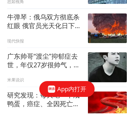
思如视角
牛弹琴：俄乌双方彻底杀
红眼 俄官员光天化日下被
暗杀
现代快报
广东帅哥“渡尘”抑郁症去
世，年仅27岁很帅气，女
友去世仅2年
米果说识
App内打开
研究发现：每天吃一个咸
鸭蛋，癌症、全因死亡风
险增加？还能吃吗
橘子约定