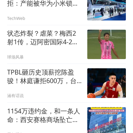
拒：产能被华为小米锁
死，根本不缺你这一单
TechWeb
状态炸裂？虐菜？梅西2
射1传，迈阿密国际4-2弱
旅，比赛被迫中断
球场风暴
TPBL砸历史顶薪挖陈盈
骏！林庭谦拒600万，台
湾球员集体撤离CBA
涵有话说
1154万违约金，和一条人
命：西安赛格商场坠亡事
件背后的合同博弈