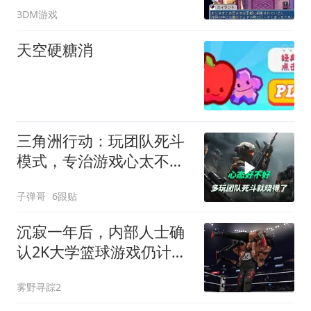
3DM游戏
天空硬糖消
三角洲行动：玩团队死斗
模式，专治游戏心太不好
的玩家
子弹哥
6跟贴
沉寂一年后，内部人士确
认2K大学篮球游戏仍计划
2027年发售
雾野寻踪2