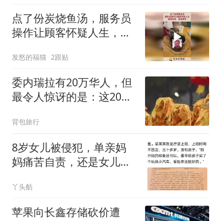
点了份炭烧鱼汤，服务员
操作让顾客怀疑人生，健
身玩家：是真碳水
发怒的福猫
2跟贴
委内瑞拉有20万华人，但
最令人惊讶的是：这20万
人里，竟有九成左右都来
背包旅行
自同一个县城
8岁女儿被侵犯，单亲妈
妈痛苦自责，还是女儿小
姨先发觉的不对劲
丫头舫
苹果向长鑫存储砍价遭