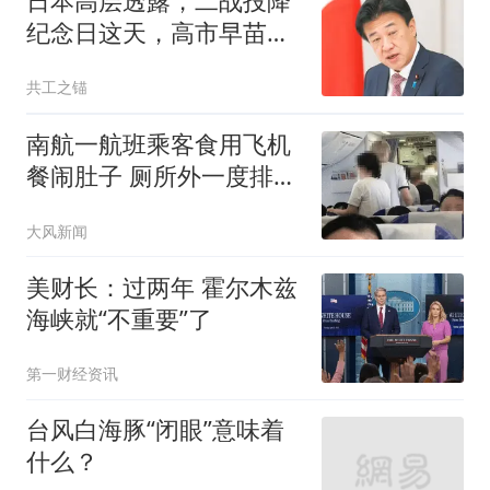
日本高层透露，二战投降
纪念日这天，高市早苗可
能要恶心中国一把
共工之锚
南航一航班乘客食用飞机
餐闹肚子 厕所外一度排长
队
大风新闻
美财长：过两年 霍尔木兹
海峡就“不重要”了
第一财经资讯
台风白海豚“闭眼”意味着
什么？