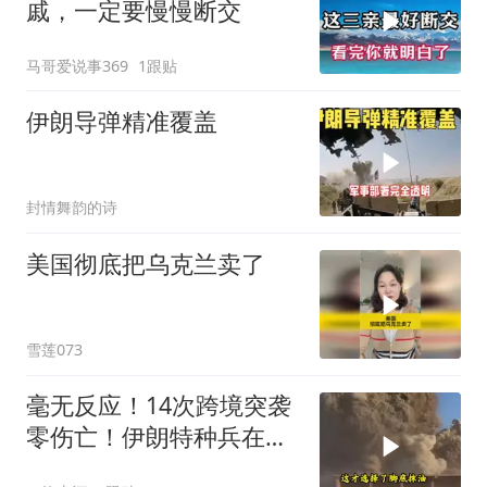
戚，一定要慢慢断交
马哥爱说事369
1跟贴
伊朗导弹精准覆盖
封情舞韵的诗
美国彻底把乌克兰卖了
雪莲073
毫无反应！14次跨境突袭
零伤亡！伊朗特种兵在美
军眼皮底下抓人，美情报