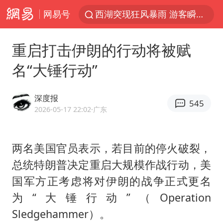
网易号
西湖突现狂风暴雨 游客瞬间被浇透
金饰克价一夜涨回1300元
重启打击伊朗的行动将被赋
新疆景区自驾服务费改为按车收费
名“大锤行动”
视频丨中国东方电气集团原党组副书记、董事宋致远被查
梁家辉：到内地拍戏不是北上是回归
深度报
545
白海豚将正面袭击贯穿浙江
2026-05-17 22:02
·广东
酒店回应车内过夜被收150元
两名美国官员表示，若目前的停火破裂，
几元成本 千万市值蒸发
总统特朗普决定重启大规模作战行动，美
牛津大学一纸声明甩不了锅
国军方正考虑将对伊朗的战争正式更名
儿子陪躺平老爹体验外卖员火了
为“大锤行动”（Operation
浙江台州《告全体市民书》
Sledgehammer）。