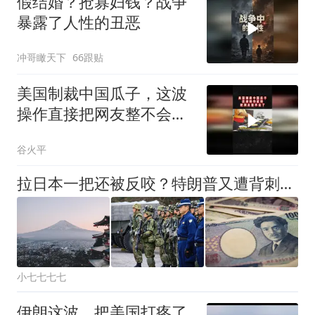
假结婚？抢寡妇钱？战争
暴露了人性的丑恶
冲哥瞰天下
66跟贴
美国制裁中国瓜子，这波
操作直接把网友整不会了
02
谷火平
拉日本一把还被反咬？特朗普又遭背刺，日网民：再偷袭美国珍珠港
小七七七七
伊朗这波，把美国打疼了