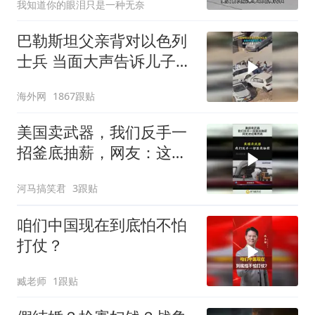
我知道你的眼泪只是一种无奈
巴勒斯坦父亲背对以色列
士兵 当面大声告诉儿子：
永远不要害怕他们！
海外网
1867跟贴
美国卖武器，我们反手一
招釜底抽薪，网友：这招
果然高！
河马搞笑君
3跟贴
咱们中国现在到底怕不怕
打仗？
臧老师
1跟贴