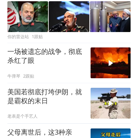
你的雷达站
1跟贴
一场被遗忘的战争，彻底
杀红了眼
牛弹琴
2跟贴
美国若彻底打垮伊朗，就
是霸权的末日
老表是个手艺人
父母离世后，这3种亲