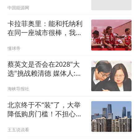
中国能源网
卡拉菲奥里：能和托纳利
在同一座城市很棒，我没
那么孤单了
懂球帝
蔡英文是否会在2028"大
选"挑战赖清德 媒体人:不
敢讲
海峡导报社
北京终于不“装”了，大举
降低购房门槛！不担心房
价反弹吗？
王五说说看