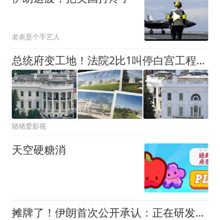
老表是个手艺人
总统府变工地！法院2比1叫停白宫工程，特朗普批法官政治动机
猪猪爱影视
天空硬糖消
摊牌了！伊朗首次公开承认：正在研发核弹，美以弃核伊朗才会弃核