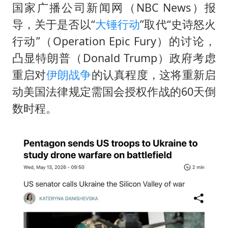
香港宏福苑火灾或由烟头引起
国家广播公司新闻网（NBC News）报
西贝创始人贾国龙押注鲜羊赛道
导，关于是否以“
大锤行动
”取代“史诗怒火
“不怕六爷挂得多 就怕六爷挂一颗”
行动”（Operation Epic Fury）的讨论，
凸显特朗普（Donald Trump）政府考虑
多个明星演唱会取消
重启对
伊朗
战争
的认真程度，这将重新启
36岁男演员成景区NPC后人气爆棚
动美国法律规定需国会授权作战的60天倒
人民的健康、体质、幸福一脉相承
数时程。