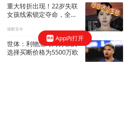
重大转折出现！22岁失联
女孩线索锁定夺命，全程
无防护令人揪心
深析古今
App内打开
世体：利物浦对阿劳霍的
选择买断价格为5500万欧
懂球帝
成都舞厅真实内情：200
元一小时，吃饭逛公园看
电影样样配齐
成都人的故事
海鲜再次被关注！医生发
现：糖尿病患者常吃海