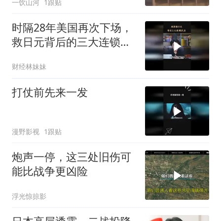
一饮山河
1跟贴
网成了摆设
时隔28年美国再次下场，
救日元背后的三大连锁反
应
财经林妹妹
打仗前先来一发
漫野影视
1跟贴
炮声一停，这三处旧伤可
能比战争更凶险
浮光惊掠影