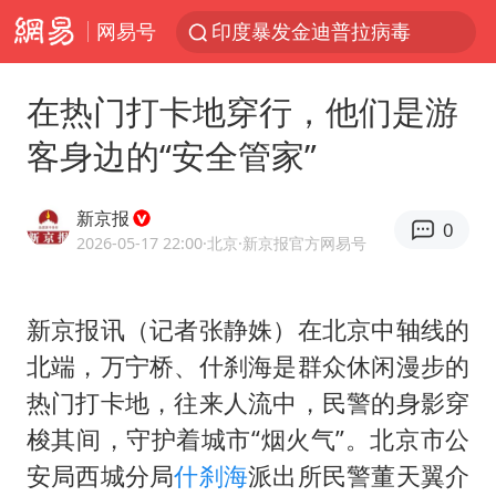
网易号
印度暴发金迪普拉病毒
41岁女子为鼓励女儿考上985研究生
在热门打卡地穿行，他们是游
郑国霖回应去景区上班被保安拦下
客身边的“安全管家”
24小时不关空调 电费反而更低？
陕西柞水突发泥石流致1死2失联
新京报
0
“梅姨”已是老年人 死刑或适用受限
2026-05-17 22:00
·北京
·新京报官方网易号
“事业单位招聘不是人情买卖”
新京报讯（记者张静姝）在北京中轴线的
杭州一小区17楼玻璃幕墙爆裂
北端，万宁桥、什刹海是群众休闲漫步的
南大数院院长疑辞职信里写不想干了
热门打卡地，往来人流中，民警的身影穿
美国退回1000亿美元关税
梭其间，守护着城市“烟火气”。北京市公
李亚鹏向地铁吐血女孩捐99999元
安局西城分局
什刹海
派出所民警董天翼介