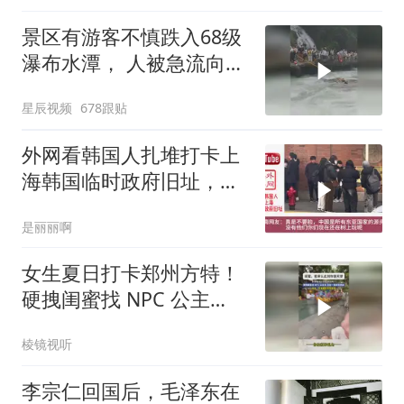
景区有游客不慎跌入68级
瀑布水潭， 人被急流向下
冲 工作人员伸杆施救
星辰视频
678跟贴
外网看韩国人扎堆打卡上
海韩国临时政府旧址，韩
国网友：这是证据
是丽丽啊
女生夏日打卡郑州方特！
硬拽闺蜜找 NPC 公主
抱，还在一旁疯狂抓拍
棱镜视听
李宗仁回国后，毛泽东在