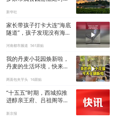
营
新华社
家长带孩子打卡大连“海底
隧道”，孩子发现没有海景
当场大哭，官方辟谣：网
河南都市频道
561跟贴
传海景图为P图，隧道内
壁实为水泥结构
我的丹麦小花园焕新啦，
丹麦的生活环境，快来打
卡！
两面包夹芋头
16跟贴
“十五五”时期，西城拟推
进醇亲王府、吕祖阁等文
物腾退
新京报