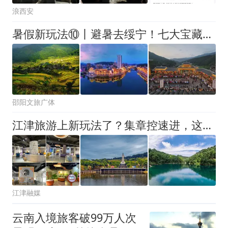
浪西安
暑假新玩法⑩丨避暑去绥宁！七大宝藏景点，带你邂逅25℃的“绿野仙踪”
邵阳文旅广体
江津旅游上新玩法了？集章控速进，这波隐藏款千万别错过！
江津融媒
云南入境旅客破99万人次