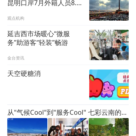
昆明口岸7月外籍人员8.1
万
观点机构
延吉西市场暖心“微服
务”助游客“轻装”畅游
金台资讯
天空硬糖消
从"气候Cool"到"服务Cool" 七彩云南的避暑密码