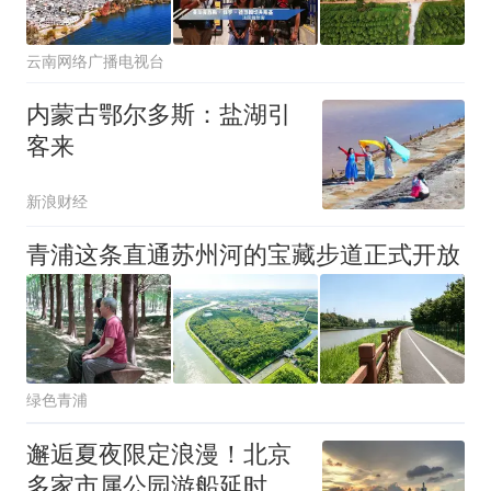
云南网络广播电视台
内蒙古鄂尔多斯：盐湖引
客来
新浪财经
青浦这条直通苏州河的宝藏步道正式开放
绿色青浦
邂逅夏夜限定浪漫！北京
多家市属公园游船延时运