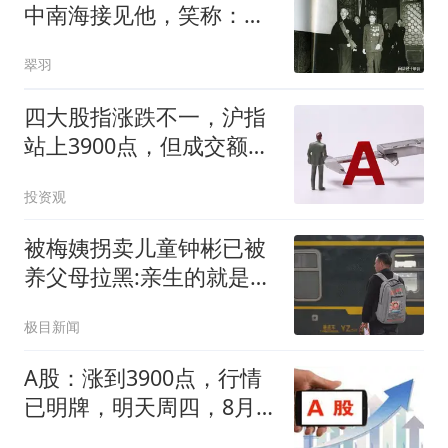
中南海接见他，笑称：德
邻先生，你上当了
翠羽
四大股指涨跌不一，沪指
站上3900点，但成交额仅
有1.17万亿
投资观
被梅姨拐卖儿童钟彬已被
养父母拉黑:亲生的就是亲
生的
极目新闻
A股：涨到3900点，行情
已明牌，明天周四，8月7
日，很可能这样走