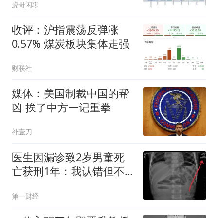
虎哥闲聊
收评：沪指震荡反弹涨
0.57% 煤炭板块集体走强
财联社
媒体：美国制裁中国的帮
凶 挨了中方一记重拳
补壹刀
医生因漏诊致2岁男童死
亡获刑1年：我认错但不
能认罪
第一财经