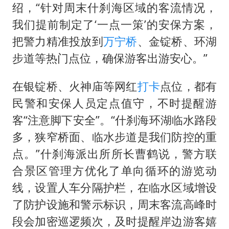
杨某某拒服兵役 不得录用为公务员
绍，“针对周末什刹海区域的客流情况，
新华社权威快报|我国编制完成新版全月地质图
我们提前制定了‘一点一策’的安保方案，
知识产权强国建设驶入“快车道”
把警力精准投放到
万宁桥
、金锭桥、环湖
步道等热门点位，确保游客出游安心。”
要给全体职工“应休尽休”的底气
曝张一鸣下死命令：不依赖AI蒸馏技术
在银锭桥、火神庙等网红
打卡
点位，都有
中国经济展现强大韧性和活力
民警和安保人员定点值守，不时提醒游
客“注意脚下安全”。“什刹海环湖临水路段
多，狭窄桥面、临水步道是我们防控的重
点。”什刹海派出所所长曹鹤说，警方联
合景区管理方优化了单向循环的游览动
线，设置人车分隔护栏，在临水区域增设
了防护设施和警示标识，周末客流高峰时
段会加密巡逻频次，及时提醒岸边游客嬉