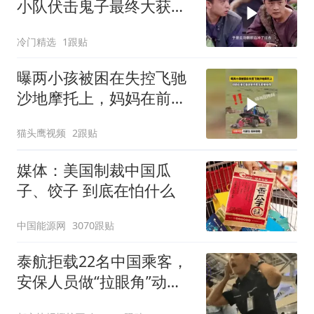
小队伏击鬼子最终大获全
胜
冷门精选
1跟贴
曝两小孩被困在失控飞驰
沙地摩托上，妈妈在前拦
截爸爸手抓车尾被拖拽
猫头鹰视频
2跟贴
媒体：美国制裁中国瓜
子、饺子 到底在怕什么
中国能源网
3070跟贴
泰航拒载22名中国乘客，
安保人员做“拉眼角”动
作，泰国机场最新回应：