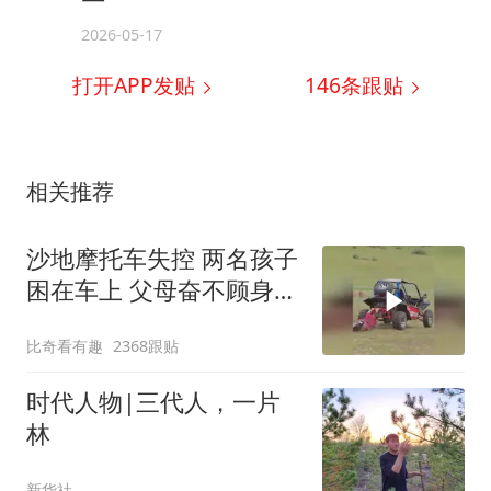
2026-05-17
打开APP发贴
146
条跟贴
相关推荐
沙地摩托车失控 两名孩子
困在车上 父母奋不顾身阻
拦 路人冲来帮忙
比奇看有趣
2368跟贴
时代人物|三代人，一片
林
新华社