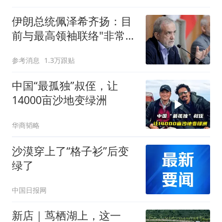
伊朗总统佩泽希齐扬：目
前与最高领袖联络"非常困
难"
参考消息
1.3万跟贴
中国“最孤独”叔侄，让
14000亩沙地变绿洲
华商韬略
沙漠穿上了“格子衫”后变
绿了
中国日报网
新店｜茑栖湖上，这一