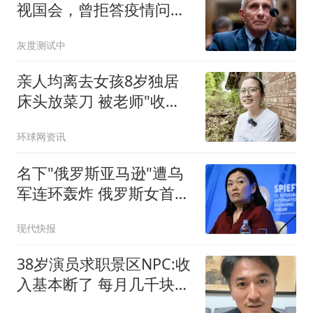
视国会，曾拒答疫情问题
超100次
灰度测试中
亲人均离去女孩8岁独居
床头放菜刀 被老师"收
养"后逆袭
环球网资讯
名下"俄罗斯亚马逊"遭乌
军连环轰炸 俄罗斯女首富
怒了
现代快报
38岁演员求职景区NPC:收
入基本断了 每月几千块都
没有