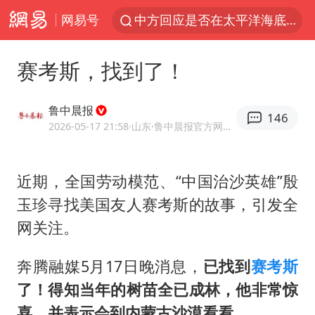
网易号
中方回应是否在太平洋海底开采稀土
宇树科技发行价格150.80元/股
赛考斯，找到了！
外交部发言人就广岛核爆81周年等答记者问
吉林一“温度计大楼”读数爆表
鲁中晨报
146
台风白海豚影响中国已成定局
2026-05-17 21:58
·山东
·鲁中晨报官方网易号
法国下周开始禁止未经同意的电话营销
近期，全国劳动模范、“中国治沙英雄”殷
多地要求领导干部带头休假
玉珍寻找美国友人赛考斯的故事，引发全
27岁女子成组织卖淫集团主犯被通缉
网关注。
我国编制完成新版全月地质图
U17国足1分钟轰2球
奔腾融媒5月17日晚消息，
已找到
赛考斯
了！得知当年的树苗全已成林，他非常惊
中国“五箭齐发”反制美国
喜，并表示会到内蒙古沙漠看看。