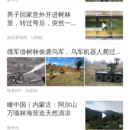
男子回家意外开进树林
里，转过弯后，突然一群
人开始疯狂奔跑！
搞笑面包狗
12跟贴
俄军借树林偷袭乌军，乌军机器人爬过去放火，中国抗日也用过这招
桂系007
28跟贴
瞰中国｜内蒙古：阿尔山
万顷林海营造天然清凉
新华社