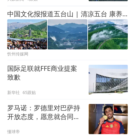
中国文化报报道五台山 | 清凉五台 康养福地
忻州传媒网
国际足联就FFE商业提案
致歉
新华社
65跟贴
罗马诺：罗德里对巴萨持
开放态度，愿意就合同条
款展开谈判
懂球帝