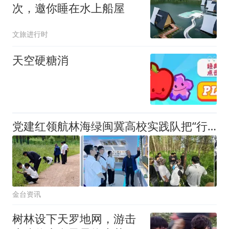
次，邀你睡在水上船屋
文旅进行时
天空硬糖消
党建红领航林海绿闽冀高校实践队把“行走的思政课”搬进塞罕坝机械林场
金台资讯
树林设下天罗地网，游击