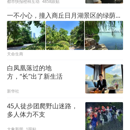
都市快报橙柿互动
4858跟贴
拒绝登机决定由航司作
出；亲历者：曾承诺免费
一不小心，撞入商丘日月湖景区的绿荫秘境
改签但没兑现
天命生商
白凤凰落过的地
方，“长”出了新生活
新华社
45人徒步团爬野山迷路，
多人体力不支
大象新闻
1跟贴