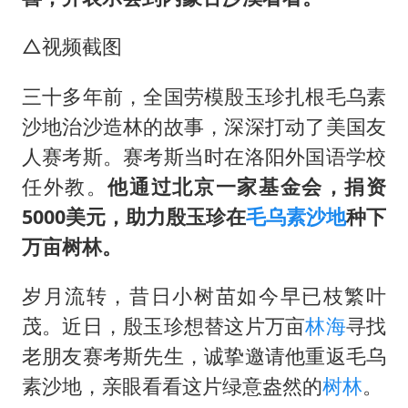
女子利用漏洞0元薅走3000多件家电
泰国一女公务员妆容引争议 本人回应
△视频截图
郑国霖回应去景区上班被保安拦下
三十多年前，全国劳模殷玉珍扎根毛乌素
感觉全东北都在等7号
沙地治沙造林的故事，深深打动了美国友
80后女柜员逆袭成4200亿银行副行长
人赛考斯。赛考斯当时在洛阳外国语学校
奋进开新局 实干挑大梁
任外教。
他通过北京一家基金会，捐资
5000美元，助力殷玉珍在
毛乌素
沙地
种下
万亩树林。
岁月流转，昔日小树苗如今早已枝繁叶
茂。近日，殷玉珍想替这片万亩
林海
寻找
老朋友赛考斯先生，诚挚邀请他重返毛乌
素沙地，亲眼看看这片绿意盎然的
树林
。