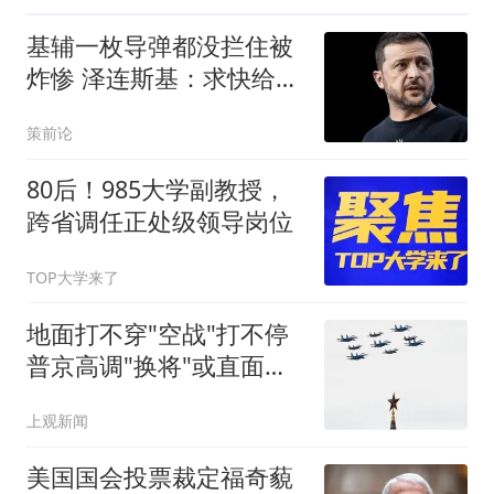
基辅一枚导弹都没拦住被
炸惨 泽连斯基：求快给我
导弹
策前论
80后！985大学副教授，
跨省调任正处级领导岗位
TOP大学来了
地面打不穿"空战"打不停
普京高调"换将"或直面消
耗战
上观新闻
美国国会投票裁定福奇藐