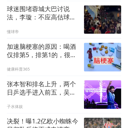
球迷围堵蓉城大巴讨说
法，李璇：不应高估球队
实力，不必说国补冠军
懂球帝
加速脑梗塞的原因：喝酒
仅排第5，排第1的，很多
人经常做
健康科普365
张本智和排名上升，两个
日乒选手进入前五，吴晙
诚上升12位
子水体娱
决裂！曝1.2亿欧小蜘蛛今