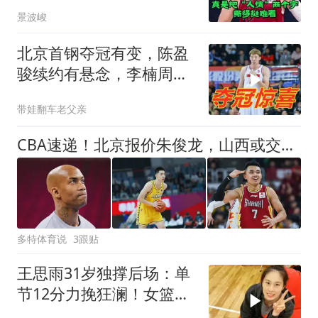
景波峻
北京首钢夺冠有变，陈盈
骏续约有悬念，李楠周琦
别哭了！
带娃翻车老父亲
CBA速递！北京报价朱俊龙，山西或交易原帅，马布里深夜发声
多特体育说
3跟贴
王思雨31岁独撑后场：单
节12分力挽狂澜！女篮老
将最后的坚守