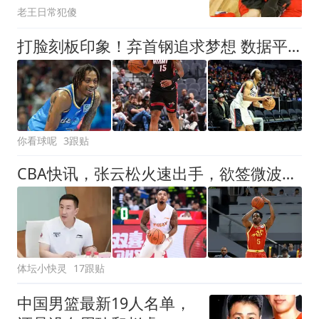
老王日常犯傻
打脸刻板印象！弃首钢追求梦想 数据平平为何能重返NBA？
你看球呢
3跟贴
CBA快讯，张云松火速出手，欲签微波炉皮特森，联手布朗冲冠！
体坛小快灵
17跟贴
中国男篮最新19人名单，