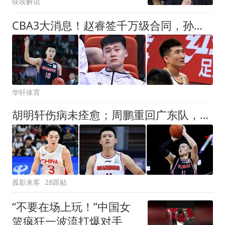
吱吱解说
CBA3大消息！赵睿签千万级合同，孙铭徽遗憾，广东豪赌国字号锋线
华轩体育
胡明轩伤病未痊愈；周鹏重回广东队，拿大合同惹争议
孤影来客
28跟贴
“不要在场上玩！”中国女
篮疯狂一波流打爆对手