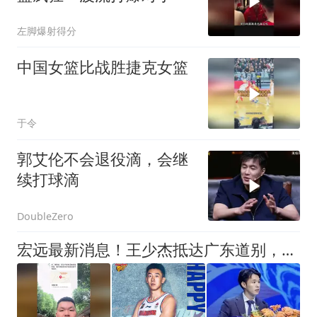
左脚爆射得分
中国女篮比战胜捷克女篮
于令
郭艾伦不会退役滴，会继
续打球滴
DoubleZero
宏远最新消息！王少杰抵达广东道别，朱芳雨仍自称总经理，小陈总新赛季目标曝光！