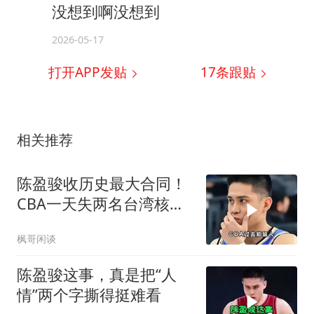
没想到啊没想到
2026-05-17
打开APP发贴
17
条跟贴
相关推荐
陈盈骏收历史最大合同！
CBA一天失两名台湾核
心，吸引力迅速崩塌
枫哥闲谈
陈盈骏这事，真是把“人
情”两个字撕得挺难看