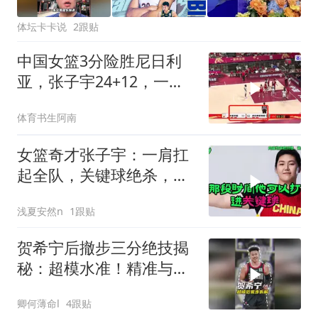
体坛卡卡说
2跟贴
中国女篮3分险胜尼日利
亚，张子宇24+12，一人
扛着球队前进太累了
体育书生阿南
女篮奇才张子宇：一肩扛
起全队，关键球绝杀，她
才是真核心！
浅夏安然n
1跟贴
贺希宁后撤步三分绝技揭
秘：超模水准！精准与产
量双赢！
卿何薄命l
4跟贴