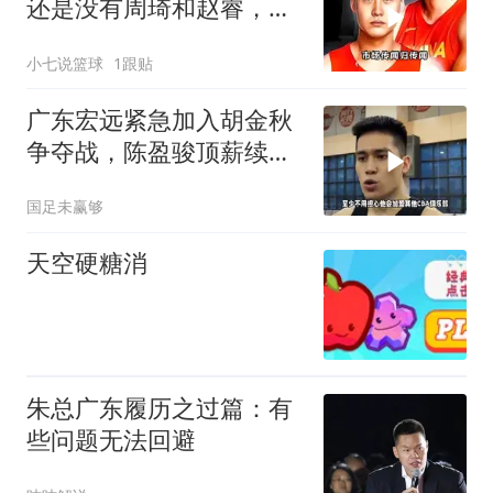
还是没有周琦和赵睿，他
俩是真回不来了
小七说篮球
1跟贴
广东宏远紧急加入胡金秋
争夺战，陈盈骏顶薪续
约，林庭谦签大合同
国足未赢够
天空硬糖消
朱总广东履历之过篇：有
些问题无法回避