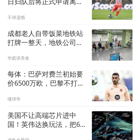
日归队后将正式申请离队
马竞：2亿不卖
不球遗憾
成都老人自带饭菜地铁站
打牌一整天，地铁公司连
续5年设纳凉区
华庭讲美食
每体：巴萨对费兰初始要
价6500万欧，巴黎不打算
接近这个数字
懂球帝
美国不让高端芯片进中
国！英伟达换玩法，把6G
算力订单交给中国
咸鱼金脑袋