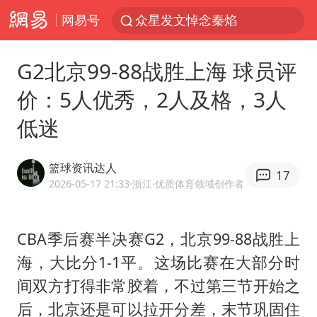
网易号
苏州河水抢排翻泄至黄浦江
“还不如不放假”
G2北京99-88战胜上海 球员评
大连一起飞航班因乘客可乐爆瓶折返
价：5人优秀，2人及格，3人
独闯南太行失联女子遗体已找到
低迷
白海豚突然大拐弯 走出罕见路线
费大厨不自称“大王”了
篮球资讯达人
17
血指纹匹配成功，20年悬案告破！凶手被执行死刑
2026-05-17 21:33
·浙江
·优质体育领域创作者
辽宁28名务农人员中暑死亡？官方辟谣
SK海力士回应“或出售重庆工厂”传闻
CBA季后赛半决赛G2，北京99-88战胜上
海，大比分1-1平。这场比赛在大部分时
武契奇：欧洲已处于大战边缘
间双方打得非常胶着，不过第三节开始之
7月CPI同比上涨0.5% 经济内生增长动力持续增强
后，北京还是可以拉开分差，末节巩固住