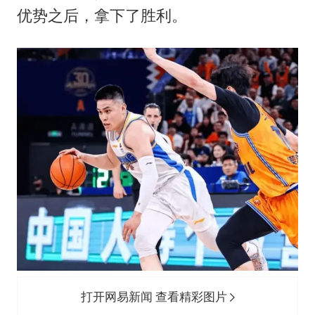
女孩每天“拼豆”拼坏眼睛
优势之后，拿下了胜利。
部分银行上调存款利率
医疗垃圾做手机壳 这也是谋财害命
路虎卫士限时降17万 BBA已集体降价
下党之路
打开网易新闻 查看精彩图片