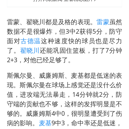
雷蒙、
翟晓川
都是及格的表现。
雷蒙
虽然
数据不是很爆炸，但3中2获得5分，防守
面对
古德温
这种速度快的球员也是尽力
了。
翟晓川
还能巩固住篮板，打了7分钟
2+3，对他已经足够了。
斯佩尔曼、威廉姆斯、麦基都是低迷的表
现。斯佩尔曼在球场上感觉还是没什么价
值，进攻端无法暴走，14分钟就2分，防
守端的贡献也不够，这样的发挥明显是不
够的。威廉姆斯4中0，很明显遭受到了伤
病的影响。
麦基
9中3，命中率还是低迷，