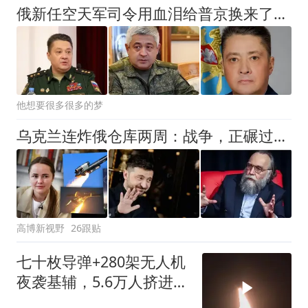
俄新任空天军司令用血泪给普京换来了教训：真正的危险，就在身边
他想要很多很多的梦
乌克兰连炸俄仓库两周：战争，正碾过每一个俄罗斯人的日常
高博新视野
26跟贴
七十枚导弹+280架无人机
夜袭基辅，5.6万人挤进地
铁：这场仗打到第五年，