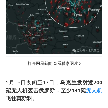
法国下周开始禁止未经同意的电话营销
泰国一女公务员妆容引争议 本人回应
80后女柜员逆袭成4200亿银行副行长
女子利用漏洞0元薅走3000多件家电
24小时不关空调 电费会更低吗
奋进开新局 实干挑大梁
打开网易新闻 查看精彩图片
5月16日夜间至17日，
乌克兰发射近700
架无人机袭击俄罗斯，至少131架
无人机
飞往莫斯科。