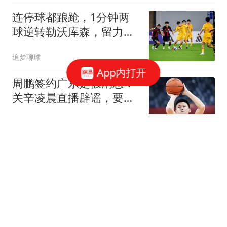
连停球都踉跄，1分钟两
球逆转勒沃库森，留力河
床？
追梦聊球
App内打开
周鹏签约广东是假消息！
关辛凌晨直播辟谣，要自
媒体拿出证据来
寒律
1亿亏空不能忍！皇马追
求收支平衡，两大球员谁
会被套现
林子说事
重庆东站开通一年被骂无