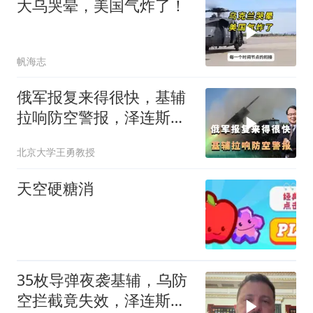
大乌哭晕，美国气炸了！
帆海志
俄军报复来得很快，基辅
拉响防空警报，泽连斯
基：寻求与中国对话
北京大学王勇教授
天空硬糖消
35枚导弹夜袭基辅，乌防
空拦截竟失效，泽连斯基