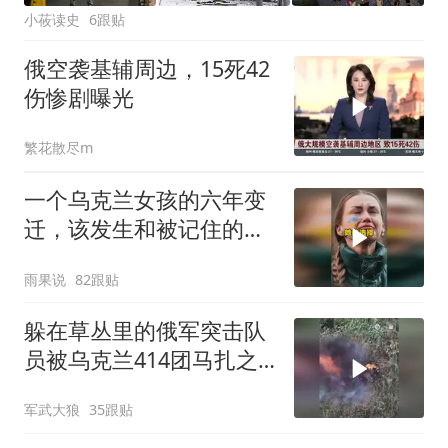
小莜读史
6跟贴
俄空袭基辅周边，15死42
伤惨剧曝光
繁花散尽m
一个乌克兰女孩的六年变
迁，该发生和被记住的都
发生和被记忆了
雨果说
82跟贴
躲在草丛里的俄军突击队
员被乌克兰414团马扎之
鸟的无人机击杀
军武大狼
35跟贴