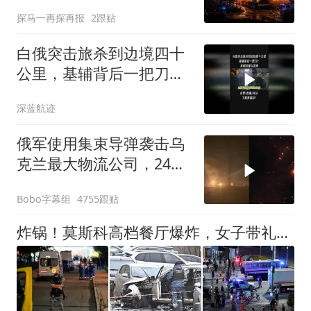
全面情报共享
探马一再探再报
2跟贴
白俄突击旅杀到边境四十
公里，基辅背后一把刀？
真相没那么简单2
深蓝航迹
俄军使用集束导弹袭击乌
克兰最大物流公司，24枚
导弹一枚都没拦下
Bobo字幕组
4755跟贴
炸锅！莫斯科高档餐厅爆炸，女子带礼物盒当场引爆3死21伤？