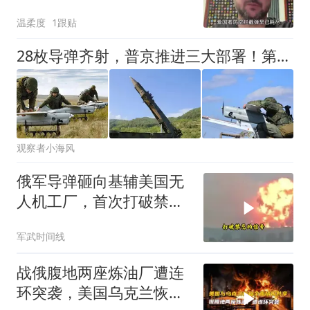
坐不住了
温柔度
1跟贴
28枚导弹齐射，普京推进三大部署！第三国参战？泽连斯基心生不安
观察者小海风
俄军导弹砸向基辅美国无
人机工厂，首次打破禁忌
背后，是被逼到墙角的战
军武时间线
争逻辑
战俄腹地两座炼油厂遭连
环突袭，美国乌克兰恢复