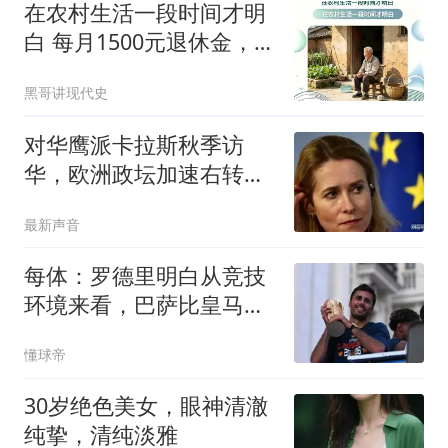
在农村生活一段时间才明
白 每月1500元退休金，对
农村老人有多关键
黑哥讲现代史
对华鹰派卡拉斯秋季访
华，欧洲政坛加速右转，
中国反迎来新机遇？
最新声音
每体：罗德里明白从竞技
环境来看，巴萨比皇马更
适合自己
懂球帝
30岁绝色美女，眼神清澈
纯挚，清纯淡雅