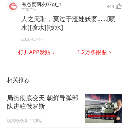
有态度网友07gf_h
944
广东广州
人之无耻，莫过于渣娃妖婆……[喷
水][喷水][喷水]
2026-05-17
打开APP发贴
1.2万
条跟贴
相关推荐
局势彻底变天 朝鲜导弹部
队进驻俄罗斯
观武论烽烟
11跟贴