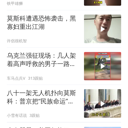
铁甲雄狮
和平还是没影
莫斯科遭遇恐怖袭击，黑
寡妇重出江湖
许侶很机智
乌克兰强征现场：几人架
着高声呼救的男子一路小
跑，仓促塞进车中
车马点兵V
313跟贴
八十一架无人机扑向莫斯
科：普京把“民族命运”搬
出来的时候，说明后路已
小雪有话说
3跟贴
经堵死了