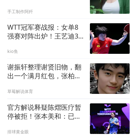
手工制作阿歼
WTT冠军赛战报：女单8
强赛对阵出炉！王艺迪3-1
大胜伊藤美诚
kio鱼
谢振轩整理谢贤旧物，翻
出一个满月红包，张柏芝
看了沉默好久
草莓解说体育
官方解说释疑陈熠医疗暂
停被拒！张本美和：已习
惯对手中断比赛
排球黄金眼