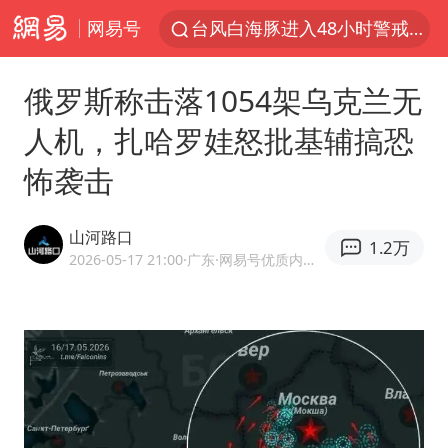
网易号
台风白海豚进入48小时警戒线
中方回应是否在太平洋海底开采稀土
俄罗斯称击落1054架乌克兰无
台风白海豚影响中国已成定局
人机，扎哈罗娃怒批基辅搞恐
佛得角门将亮相智利俱乐部主场
怖袭击
看守所辅警收受10万获刑1年
多地要求领导干部带头休假
山河路口
1.2万
U17国足1分钟轰2球
2026-05-17 21:00
·广东
·网易号优质内容创作者
宇树科技发行价格150.80元/股
今年已有4位周星驰电影配角去世
哪吒汽车南宁工厂设备降价20%拍卖
五粮液渠道价一箱上涨近百元