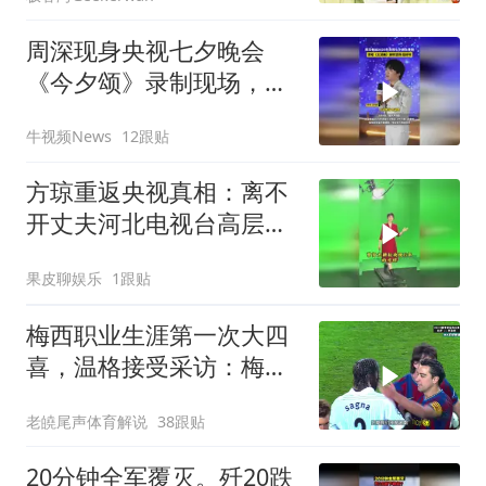
周深现身央视七夕晚会
《今夕颂》录制现场，全
开麦演唱、高温下反复打
牛视频News
12跟贴
磨舞台
方琼重返央视真相：离不
开丈夫河北电视台高层的
身份！
果皮聊娱乐
1跟贴
梅西职业生涯第一次大四
喜，温格接受采访：梅西
是足球游戏里走出来的球
老皢尾声体育解说
38跟贴
员
20分钟全军覆灭。歼20跌