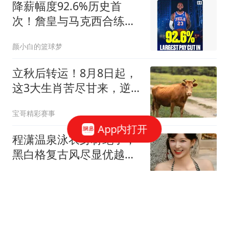
降薪幅度92.6%历史首
次！詹皇与马克西合练肌
肉完美 引乐福需裁1人
颜小白的篮球梦
立秋后转运！8月8日起，
这3大生肖苦尽甘来，逆
风翻盘，富贵来
宝哥精彩赛事
App内打开
程潇温泉泳衣身材绝了，
黑白格复古风尽显优越线
条
白宸侃片
为救人错过面试的18岁小
伙已通过公司补考：下周