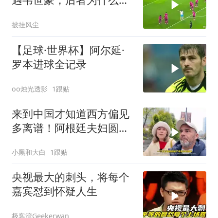
见到他就跑？
披挂风尘
【足球·世界杯】阿尔延·
罗本进球全记录
oo烛光透影
1跟贴
来到中国才知道西方偏见
多离谱！阿根廷夫妇圆梦
成都感慨万千
小黑和大白
1跟贴
央视最大的刺头，将每个
嘉宾怼到怀疑人生
极客湾Geekerwan