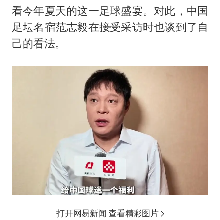
上半年国内居民出游人次34.63亿
看今年夏天的这一足球盛宴。对此，中国
22岁女生独闯南太行失联12天
足坛名宿
范志毅
在接受采访时也谈到了自
薛之谦杭州站演唱会取消
己的看法。
张本智和：零封向鹏不意外
今年第二强台风将带来多大影响
“准2万亿”之城点名支持三所大学
习近平心系体育强国建设
打开网易新闻 查看精彩图片