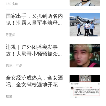
180视角
国家出手，又抓到两名内
鬼！泄露大量军事航母机
密，身份大有来头
寻墨阁
违规｜户外团播突发事
故！大舅哥小骚骚被众人
全部拿下，疑遭针对后台
陈意小可爱
大量举报！
全女经济成热点，全女酒
吧、全女驾校遍地开花，
网友并不看好，全女消费
黯泉
比全女经济更有前途！