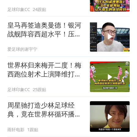
刻！
足球印象CC
24跟贴
皇马再签迪奥曼德！银河
战舰阵容西超水平！压不
住巴萨就是失败
爱足球的谢宇宁
世界杯归来梅开二度！梅
西跑位射术上演降维打
击！
足球印象CC
25跟贴
周星驰打造少林足球经
典，竟在世界杯循环播
放，影史传奇诞生
雨轩电影
1跟贴