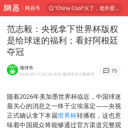
网易号
“China Cool”火了，老外爱上中国避暑游
香港宏福苑火灾或由烟头引起
范志毅：央视拿下世界杯版权
浙江台州《告全体市民书》
是给球迷的福利；看好阿根廷
伊斯兰版北约来了吗
夺冠
四川宜宾3.4级地震
网约车司机充电时猝死保险拒赔
懂球帝
75
陕西柞水泥石流已致2死 仍有1人失联
2026-05-17 20:34
·北京
·懂球帝官方网易号
泰国初中生饮弹自尽前开了26枪
多所高校取消艺考
随着2026年美加墨世界杯临近，中国球迷
最关心的消息之一终于尘埃落定——央视
云南一地村民过火把节意外灼伤16人
正式确认拿下本届
世界杯
转播权，这也意
店主称换“青海拉面”招牌后生意更好
味着中国观众将能够通过官方渠道完整观