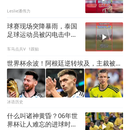
潘谈世界杯 #拜仁 #拜仁
Leslie潘伟力
香港行 #潘伟力
球赛现场突降暴雨，泰国
足球运动员被闪电击中身
亡
车马点兵V
1跟贴
世界杯余波！阿根廷逆转埃及，主裁被网爆：6000条威胁，住址被曝
冰语历史
什么叫诸神黄昏？06年世
界杯让人难忘的进球时