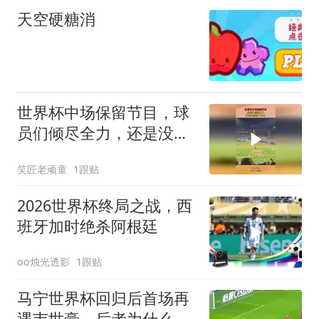
天空硬糖消
世界杯中场保留节目，球
员们倾尽全力，还是没能
救下牛牛！
笑匠老顽童
1跟贴
2026世界杯终局之战，西
班牙加时绝杀阿根廷
oo烛光透影
1跟贴
马宁世界杯回归后首场再
遇韦世豪，后者为什么一