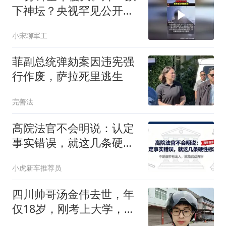
下神坛？央视罕见公开，
军方道出残酷真相
小宋聊军工
菲副总统弹劾案因违宪强
行作废，萨拉死里逃生
完善法
高院法官不会明说：认定
事实错误，就这几条硬性
标准
小虎新车推荐员
四川帅哥汤金伟去世，年
仅18岁，刚考上大学，因
感情问题跳河轻生