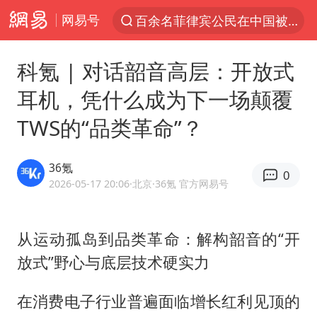
网易号
百余名菲律宾公民在中国被依法处理
7月份居民消费价格指数保持温和上涨
科氪 | 对话韶音高层：开放式
中使馆：重大涉诈逃犯檀某落网
耳机，凭什么成为下一场颠覆
台湾不是国家不存在“国格”
TWS的“品类革命”？
独闯南太行失联14天的女子已找到
哥伦比亚强震已致超20人死亡
36氪
0
白海豚突然大拐弯 走出罕见路线
2026-05-17 20:06
·北京
·36氪 官方网易号
男子攒206小时加班调休被拒获赔1.6万
哥伦比亚发生7.5级地震
从运动孤岛到品类革命：解构韶音的“开
放式”野心与底层技术硬实力
伊朗最高领袖将任命数名高级指挥官
国内发现多起“Sorry”勒索病毒攻击
在消费电子行业普遍面临增长红利见顶的