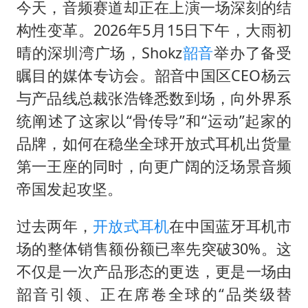
我国民营企业创新动能持续增强
今天，音频赛道却正在上演一场深刻的结
高铁双人座被免票儿童挤成3人座
构性变革。2026年5月15日下午，大雨初
晴的深圳湾广场，Shokz
韶音
举办了备受
公安部通报：抓获犯罪嫌疑人8200余名
瞩目的媒体专访会。韶音中国区CEO杨云
易烊千玺金鸡百花双料影帝
与产品线总裁张浩锋悉数到场，向外界系
中方：奉劝美方解除对古巴制裁封锁
统阐述了这家以“骨传导”和“运动”起家的
“老戏骨”秦焰去世
品牌，如何在稳坐全球开放式耳机出货量
广岛长崎的昨天未必不会是日本的明天
第一王座的同时，向更广阔的泛场景音频
真理之光，何以能照亮复兴之路？
帝国发起攻坚。
过去两年，
开放式耳机
在中国蓝牙耳机市
场的整体销售额份额已率先突破30%。这
不仅是一次产品形态的更迭，更是一场由
韶音引领、正在席卷全球的“品类级替