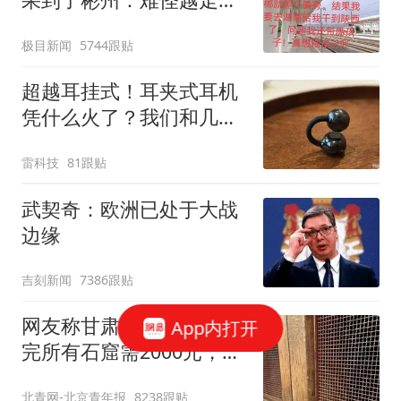
冷
极目新闻
5744跟贴
超越耳挂式！耳夹式耳机
凭什么火了？我们和几个
用户聊了聊
雷科技
81跟贴
武契奇：欧洲已处于大战
边缘
吉刻新闻
7386跟贴
网友称甘肃麦积山景区看
App内打开
完所有石窟需2000元，景
区：部分石窟受特别保
北青网-北京青年报
8238跟贴