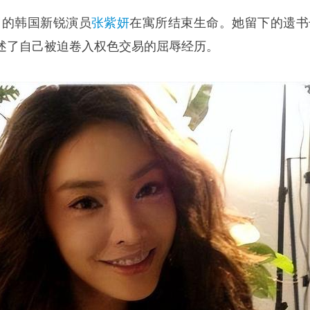
9岁的韩国新锐演员
张紫妍
在寓所结束生命。她留下的遗书
述了自己被迫卷入权色交易的屈辱经历。