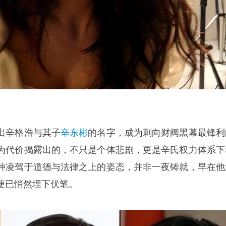
出辛格浩与其子
辛东彬
的名字，成为刺向财阀黑幕最锋利
为代价揭露出的，不只是个体悲剧，更是辛氏权力体系下
种凌驾于道德与法律之上的姿态，并非一夜铸就，早在他
便已悄然埋下伏笔。