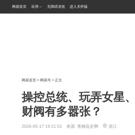
网易首页
应用
无障碍浏览
进入关怀版
网易首页
>
网易号
> 正文
操控总统、玩弄女星
财阀有多嚣张？
2026-05-17 19:21:51 来源:
青梅侃史啊
浙江