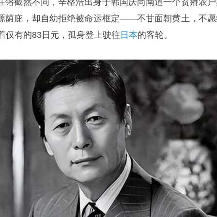
在镕截然不同，辛格浩出身于韩国庆尚南道一个贫瘠农户
源荫庇，却自幼拒绝被命运框定——不甘面朝黄土，不愿
着仅有的83日元，孤身登上驶往
日本
的客轮。