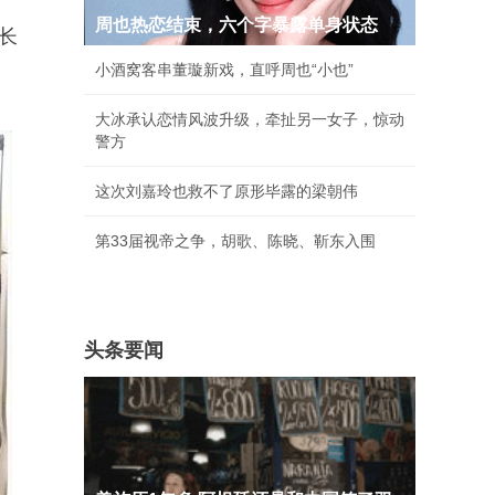
周也热恋结束，六个字暴露单身状态
长
小酒窝客串董璇新戏，直呼周也“小也”
大冰承认恋情风波升级，牵扯另一女子，惊动
警方
这次刘嘉玲也救不了原形毕露的梁朝伟
第33届视帝之争，胡歌、陈晓、靳东入围
头条要闻