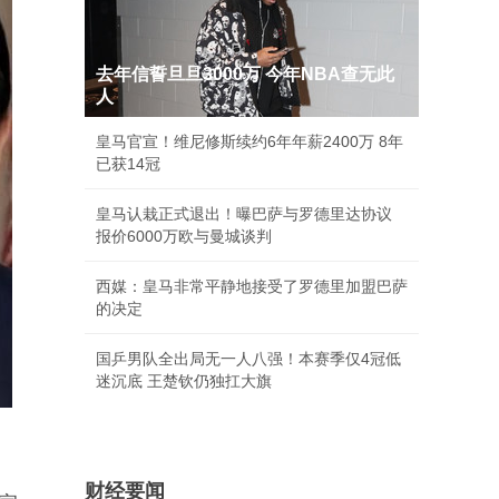
去年信誓旦旦3000万 今年NBA查无此
人
皇马官宣！维尼修斯续约6年年薪2400万 8年
已获14冠
皇马认栽正式退出！曝巴萨与罗德里达协议
报价6000万欧与曼城谈判
西媒：皇马非常平静地接受了罗德里加盟巴萨
的决定
国乒男队全出局无一人八强！本赛季仅4冠低
迷沉底 王楚钦仍独扛大旗
财经要闻