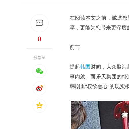
在阅读本文之前，诚邀您
享，更能为您带来更深度
0
前言
分享至
提起
韩国
财阀，大众脑海
事内敛。而乐天集团的缔
韩剧里“权欲熏心”的现实