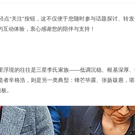
轻点“关注”按钮，这不仅便于您随时参与话题探讨、转发
的互动体验，衷心感谢您的陪伴与支持！
里浮现的往往是三星李氏家族——低调沉稳、根基深厚、
造者辛格浩，则是另一类典型：锋芒毕露、张扬跋扈，堪
模板。