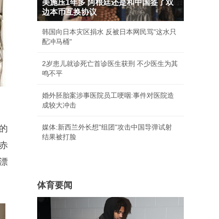
美施压1年多 阿根廷还是和中国签了双
边本币互换协议
韩国向日本灾区捐水 反被日本网民骂"这水只
配冲马桶"
2岁患儿就诊死亡首诊医生获刑 不少医生为其
鸣不平
婚外胚胎案涉事医院员工哽咽:事件对医院造
成较大冲击
媒体:新西兰外长想"组团"攻击中国导弹试射
的
结果被打脸
赤
漂
体育要闻