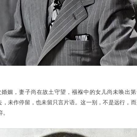
次婚姻，妻子尚在故土守望，襁褓中的女儿尚未唤出第
离去，未作停留，也未留只言片语。这一别，不是远行，而
弃。