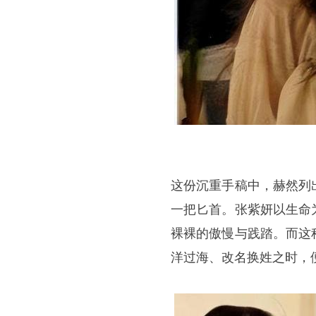
这份沉重手稿中，赫然列
一把匕首。张紫妍以生命
裸裸的傲慢与践踏。而这
洋过海、改名换姓之时，