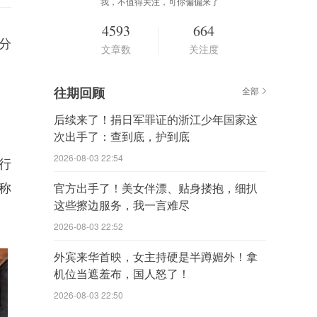
我，不值得关注，可你偏偏来了
4593
664
分
文章数
关注度
往期回顾
全部
后续来了！捐日军罪证的浙江少年国家这
次出手了：查到底，护到底
2026-08-03 22:54
行
称
官方出手了！美女伴漂、贴身搂抱，细扒
这些擦边服务，我一言难尽
2026-08-03 22:52
外宾来华首映，女主持硬是半蹲媚外！拿
机位当遮羞布，国人怒了！
2026-08-03 22:50