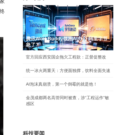
家
终
腾讯WorkBuddy领跑AI办公 阿里字节
急了?
官方回应西安国企拖欠工程款：正督促整改
统一冰火两重天：方便面独撑，饮料全面失速
AI泡沫真崩溃，第一个倒霉的就是他！
金茂成都两名高管同时被查，涉“工程运作”敏
感区
科技要闻