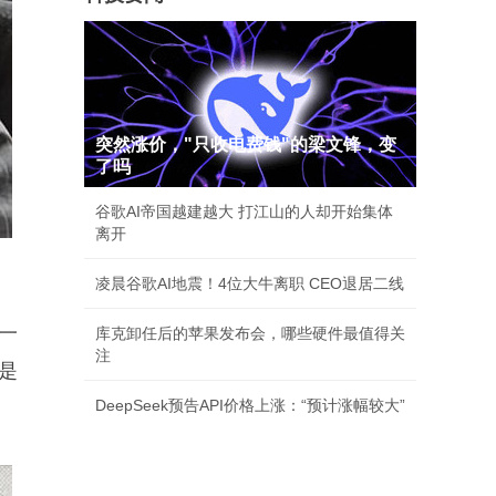
突然涨价，"只收电费钱"的梁文锋，变
了吗
谷歌AI帝国越建越大 打江山的人却开始集体
离开
凌晨谷歌AI地震！4位大牛离职 CEO退居二线
一
库克卸任后的苹果发布会，哪些硬件最值得关
注
是
DeepSeek预告API价格上涨：“预计涨幅较大”