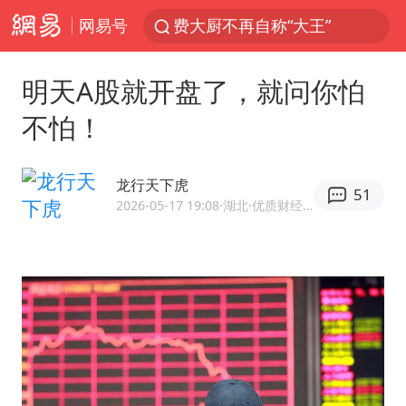
网易号
费大厨不再自称“大王”
APEC峰会倒计时100天
明天A股就开盘了，就问你怕
众星发文悼念秦焰
不怕！
“还不如不放假”
独闯南太行失联女子遗体已找到
龙行天下虎
51
辽宁28名务农人员中暑死亡？官方辟谣
2026-05-17 19:08
·湖北
·优质财经领域创作者
SK海力士回应“或出售重庆工厂”传闻
白海豚突然大拐弯 走出罕见路线
钟睒睒：必须限制电商平台权力
大连一起飞航班因乘客可乐爆瓶折返
血指纹匹配成功，20年悬案告破！凶手被执行死刑