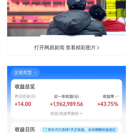
医疗垃圾做手机壳 这也是谋财害命
经销商证实雪佛兰暂停在华新车销售
武契奇：欧洲已处于大战边缘
7月CPI同比上涨0.5% 经济内生增长动力持续增强
无锡降雨量冲至全国第一
打开网易新闻 查看精彩图片
下党之路