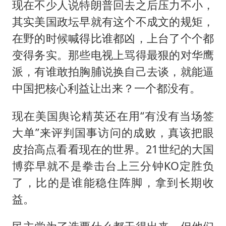
现在不少人说特朗普回去之后压力不小，
其实美国政坛早就有这个不成文的规矩，
在野的时候喊得比谁都凶，上台了个个都
变得务实。那些电视上骂得最狠的对华鹰
派，有谁敢拍胸脯说换自己去谈，就能逼
中国把核心利益让出来？一个都没有。
现在美国舆论精英还在用“有没有当场签
大单”来评判国事访问的成败，真该把眼
皮抬高点看看现在的世界。21世纪的大国
博弈早就不是拳击台上三分钟KO定胜负
了，比的是谁能稳住阵脚，拿到长期收
益。