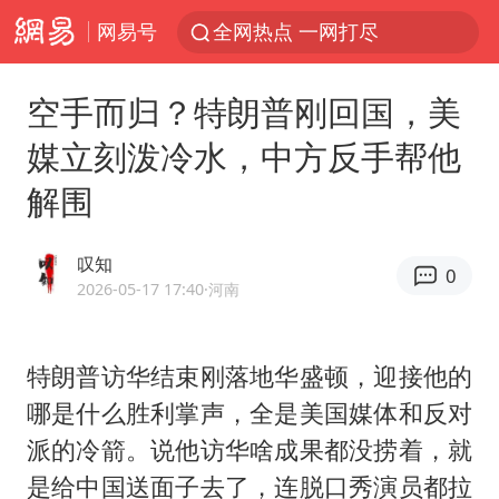
网易号
全网热点 一网打尽
空手而归？特朗普刚回国，美
媒立刻泼冷水，中方反手帮他
解围
叹知
0
2026-05-17 17:40
·河南
特朗普访华结束刚落地
华盛顿
，迎接他的
哪是什么胜利掌声，全是美国媒体和反对
派的冷箭。说他访华啥成果都没捞着，就
是给中国送面子去了，连脱口秀演员都拉