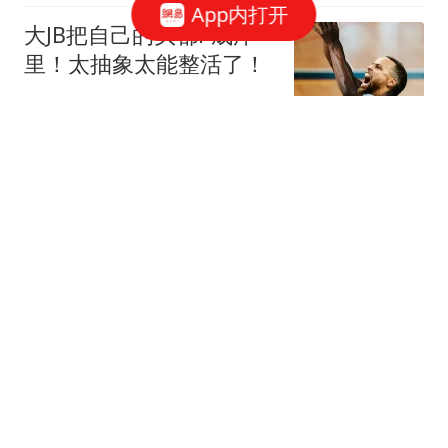
App内打开
大JB把自己的头都P成库
里！太抽象太能整活了！
贵圈真乱
唐僧两个徒弟被吃，双叉
岭在哪？
地图帝
科比第一无悬念！美媒重
排湖人队史10大球星：奥
尼尔第4詹姆斯第8
锅子篮球
四川帅哥汤金伟去世，年