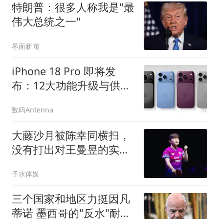
特朗普：很多人称我是"最
伟大总统之一"
界面新闻
iPhone 18 Pro 即将发
布：12大功能升级与供货
形势分析
数码Antenna
大藤沙月被陈幸同横扫，
没有打出对王曼昱的实
力，无缘半决赛
子水体娱
三个国家和地区力挺因凡
蒂诺 墨西哥的"反水"耐人