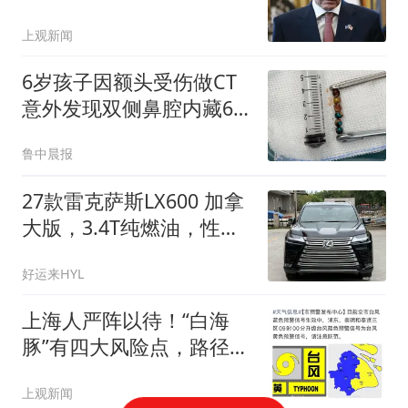
寻味
上观新闻
6岁孩子因额头受伤做CT
意外发现双侧鼻腔内藏6
颗异物
鲁中晨报
27款雷克萨斯LX600 加拿
大版，3.4T纯燃油，性能
增强，配置升级
好运来HYL
上海人严阵以待！“白海
豚”有四大风险点，路径又
变！风力升级！权威问答
上观新闻
收好