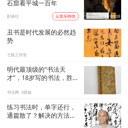
石窟看平城一百年
00:08
剧谈社
云音乐特供
丑书是时代发展的必然趋
势
七陆工作室
明代最顶级的“书法天
才”，18岁写的书法，胜过
80岁的文征明！
书法网
6跟贴
练习书法时，单字还行，
通篇散了？解决的方法在
这本书里！