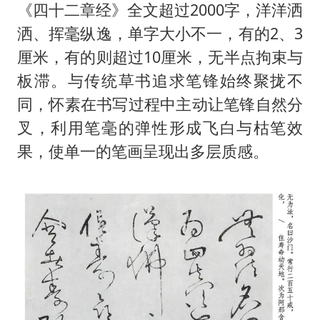
《四十二章经》全文超过2000字，洋洋洒
洒、挥毫纵逸，单字大小不一，有的2、3
厘米，有的则超过10厘米，无半点拘束与
板滞。与传统草书追求笔锋始终聚拢不
同，怀素在书写过程中主动让笔锋自然分
叉，利用笔毫的弹性形成飞白与枯笔效
果，使单一的笔画呈现出多层质感。