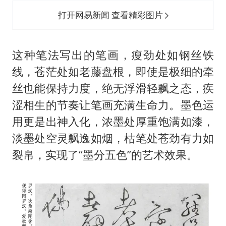
打开网易新闻 查看精彩图片
这种笔法写出的笔画，瘦劲处如钢丝铁
线，苍茫处如老藤盘根，即使是极细的牵
丝也能保持力度，绝无浮滑轻飘之态，疾
涩相生的节奏让笔画充满生命力。墨色运
用更是出神入化，浓墨处厚重饱满如漆，
淡墨处空灵飘逸如烟，枯笔处苍劲有力如
裂帛，实现了“墨分五色”的艺术效果。