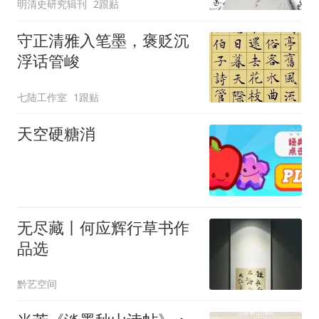
明清史研究辑刊
2跟贴
守正清雅入笔墨，褒贬沉
浮话管峻
七陆工作室
1跟贴
天空硬糖消
无尽藏丨何应辉行草书作
品选
黔艺空间