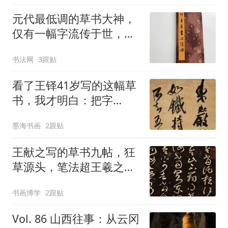
元代最低调的草书大神，
仅有一幅字流传于世，用
笔功力炉火纯青！
书法网
3跟贴
看了王铎41岁写的这幅草
书，我才明白：把字
写“老”，比写“熟”难十倍
墨海书画
2跟贴
王献之写的草书九帖，狂
草源头，笔法超王羲之，
这才是草书的“天花板”！
书画博学
2跟贴
Vol. 86 山西往事：从云冈