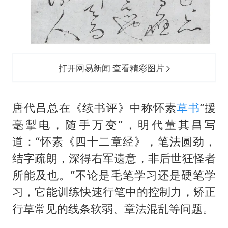
打开网易新闻 查看精彩图片
唐代吕总在《续书评》中称怀素
草书
“援
毫掣电，随手万变”，明代董其昌写
道：“怀素《四十二章经》，笔法圆劲，
结字疏朗，深得右军遗意，非后世狂怪者
所能及也。”不论是毛笔学习还是硬笔学
习，它能训练快速行笔中的控制力，矫正
行草常见的线条软弱、章法混乱等问题。