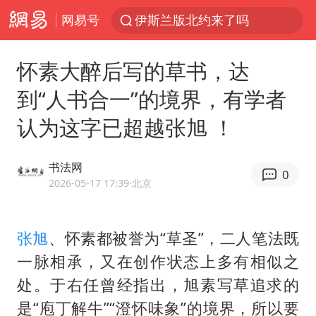
网易号
伊斯兰版北约来了吗
云南一地村民过火把节意外灼伤16人
怀素大醉后写的草书，达
中国父女泰国骑摩托车坠崖1死1伤
到“人书合一”的境界，有学者
香港宏福苑火灾或由烟头引起
认为这字已超越张旭 ！
网约车司机充电时猝死保险拒赔
浙江台州《告全体市民书》
书法网
0
周末打虎 宋致远被查
2026-05-17 17:39
·北京
多所高校取消艺考
上半年国内居民出游人次34.63亿
张旭
、怀素都被誉为“草圣”，二人笔法既
一脉相承，又在创作状态上多有相似之
陕西柞水泥石流已致2死 仍有1人失联
处。于右任曾经指出，旭素写草追求的
店主称换“青海拉面”招牌后生意更好
是“庖丁解牛”“澄怀味象”的境界，所以要