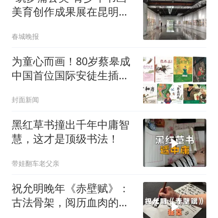
美育创作成果展在昆明举
行
春城晚报
为童心而画！80岁蔡皋成
中国首位国际安徒生插画
家奖得主
封面新闻
黑红草书撞出千年中庸智
慧，这才是顶级书法！
带娃翻车老父亲
祝允明晚年《赤壁赋》：
古法骨架，阅历血肉的明
代草书巅峰