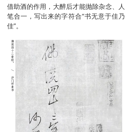
泰国初中生饮弹自尽前开了26枪
借助酒的作用，大醉后才能抛除杂念、人
22岁女生独闯南太行失联12天
笔合一，写出来的字符合“书无意于佳乃
万岁山接盘烂尾恒大文旅城
佳”。
习近平心系体育强国建设