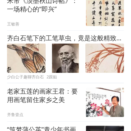
米芾《淡墨秋山诗帖》：
一场精心的“即兴”
王敏善
齐白石笔下的工笔草虫，竟是这般精致，没临过的绝不会知道有多牛，齐白石书画院院长齐良芷弟子汤发周发布
少白公子趣聊齐白石
2跟贴
老家五莲的画家王君：要
用画笔留住家乡之美
齐鲁壹点
“筑梦蒲公英”青少年书画