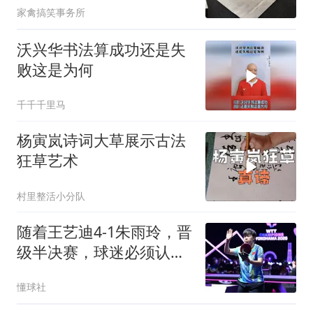
家禽搞笑事务所
沃兴华书法算成功还是失
败这是为何
千千千里马
杨寅岚诗词大草展示古法
狂草艺术
村里整活小分队
随着王艺迪4-1朱雨玲，晋
级半决赛，球迷必须认清
2个事实
懂球社