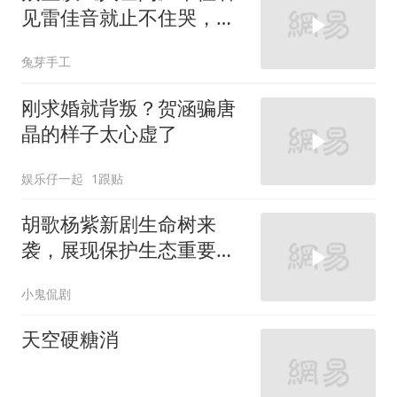
见雷佳音就止不住哭，萨
日娜一家人
兔芽手工
刚求婚就背叛？贺涵骗唐
晶的样子太心虚了
娱乐仔一起
1跟贴
胡歌杨紫新剧生命树来
袭，展现保护生态重要
性，杨紫演技受认可
小鬼侃剧
天空硬糖消