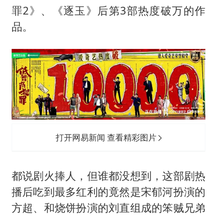
罪2》、《逐玉》后第3部热度破万的作
上海大部迎大暴雨
品。
《龙餐馆》 冲奖
蒯曼挺进WTT横滨冠军赛女单四强
以军士兵把枪口对准中国记者
笔试第一被劝弃考涉事副校长被撤职
白海豚5次眼壁置换
构建更高水平的全民健身公共服务体系
打开网易新闻 查看精彩图片
都说剧火捧人，但谁都没想到，这部剧热
播后吃到最多红利的竟然是宋郁河扮演的
方超、和烧饼扮演的刘直组成的笨贼兄弟