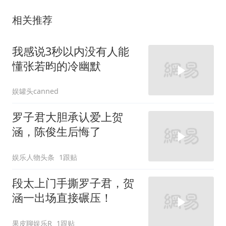
相关推荐
我感说3秒以内没有人能
懂张若昀的冷幽默
娱罐头canned
罗子君大胆承认爱上贺
涵，陈俊生后悔了
娱乐人物头条
1跟贴
段太上门手撕罗子君，贺
涵一出场直接碾压！
果皮聊娱乐R
1跟贴