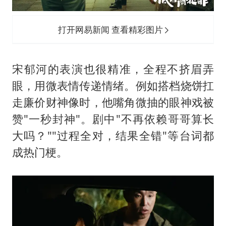
打开网易新闻 查看精彩图片
宋郁河的表演也很精准，全程不挤眉弄
眼，用微表情传递情绪。例如搭档烧饼扛
走廉价财神像时，他嘴角微抽的眼神戏被
赞"一秒封神"。剧中"不再依赖哥哥算长
大吗？""过程全对，结果全错"等台词都
成热门梗。