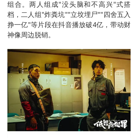
组合。两人组成"没头脑和不高兴"式搭
档，二人组"炸粪坑""立坟埋尸""四舍五入
挣一亿"等片段在抖音播放破4亿，带动财
神像周边脱销。