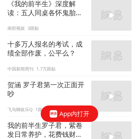
《我的前半生》深度解
读：五人同桌各怀鬼胎，
只有罗子君一个人在认真
南部视娱
3跟贴
吃蟹
十多万人报名的考试，成
绩全部作废，公平么？
中国新闻周刊
1.7万跟贴
贺涵 罗子君第一次正面开
吵
飞鸟聊娱乐Q
1跟贴
App内打开
我的前半生罗子君，紫卷
发日常养护，花费钱财数