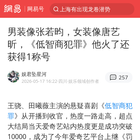
上海有出现龙卷潜势
网易号
上半年我国经营主体结构持续优化
王传君 《披荆斩棘》
男装像张若昀，女装像唐艺
上海：5号线16号线浦江线全线停运
昕，《低智商犯罪》他火了还
白海豚预计将在浙江苍南到三门一带登陆
获得1称号
今日15时起福州地铁高架区段停运
娱君坠星河
国足U17与阿森纳决赛取消 并列冠军
257
2026-05-17 16:22
·四川
·娱乐领域创作者
王艺迪2-4不敌张本美和止步4强
上门女婿出轨女邻居多年被判重婚罪
王骁、田曦薇主演的悬疑喜剧《
低智商犯
2025年小学教师减少13.19万
罪
》从开播到收官，热度一路走高，超点
王艺迪无缘横滨赛决赛
大结局当天爱奇艺站内热度更是成功突破
泰国：高度重视中国游客旅游体验
10000，成为了今年爱奇艺平台上继《罚