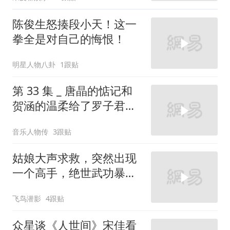
陈俊生怒揍段小天！这一
拳全是对自己的悔恨！
明星人物八卦
1跟贴
第 33 集 _ 唐晶的惦记和
贺涵的温柔给了罗子君搬
家后的第一个安稳夜晚
音乐人物传
3跟贴
姑娘大声求救，突然出现
一个高手，绝世武功暴打
鬼子武士
飞鸟潜影
4跟贴
众星谈《人世间》宋佳看