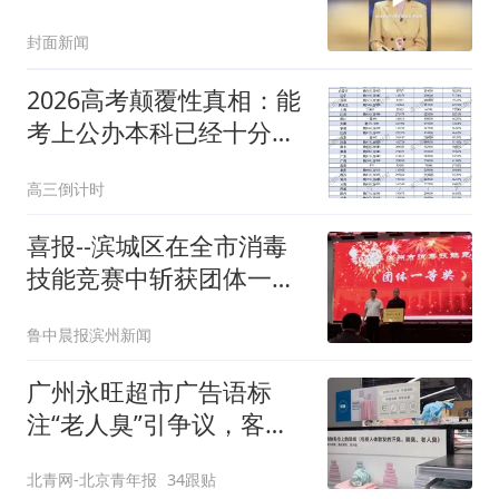
中女儿，考研上岸985，
封面新闻
和女儿相约成为川大校友
2026高考颠覆性真相：能
考上公办本科已经十分不
易！值得全家庆祝
高三倒计时
喜报--滨城区在全市消毒
技能竞赛中斩获团体一等
奖及优秀组织奖
鲁中晨报滨州新闻
广州永旺超市广告语标
注“老人臭”引争议，客服
回应
北青网-北京青年报
34跟贴