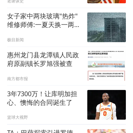
老谢谈史
女子家中两块玻璃"热炸"
维修师傅:一夏天换一两百
片
极目新闻
惠州龙门县龙潭镇人民政
府原副镇长罗旭强被查
南方都市报
3年7300万！让库明加担
心、懊悔的合同诞生了
篮球大视野
TA：巴萨探索引进罗德