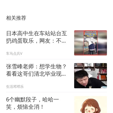
相关推荐
日本高中生在车站站台互
扔鸡蛋取乐，网友：不如
小学生有素质
车马点兵V
张雪峰老师：想学生物？
看看这哥们清北毕业现在
在送外卖！
生活邓邓乐
6个幽默段子，哈哈一
笑，烦恼全消！