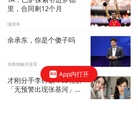
里，合同剩12个月
懂球帝
余承东，你是个傻子吗
华商韬略毕亚军
App内打开
才刚分手李钟硕！IU社群
「无预警出现张基河」网
惊：怎么回事
ETtoday星光云
一半物流中心被炸，打
击“野莓”加速俄罗斯危