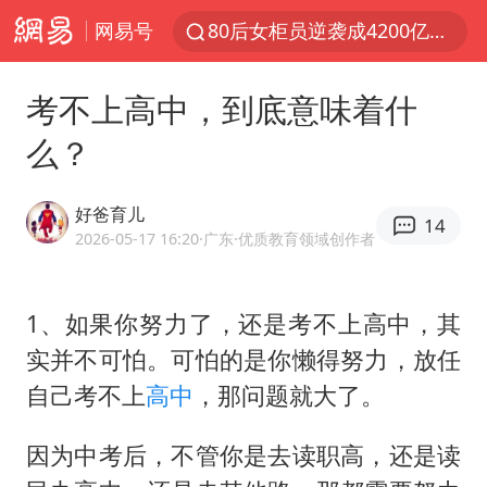
网易号
80后女柜员逆袭成4200亿银行副行长
多地要求领导干部带头休假
考不上高中，到底意味着什
四川资阳市原市长王善平被判11年
么？
金饰克价大幅跳涨
24小时不关空调 电费会更低吗
好爸育儿
14
郑国霖回应去景区上班被保安拦下
2026-05-17 16:20
·广东
·优质教育领域创作者
浙江舟山21条水上客运航线停航
1、如果你努力了，还是考不上高中，其
空调发明出来竟然不是为了给人降温
实并不可怕。可怕的是你懒得努力，放任
今年4位周星驰电影配角去世
自己考不上
高中
，那问题就大了。
中国五箭齐发反制美国
号召领导带头休假 是大家不想休吗
因为中考后，不管你是去读职高，还是读