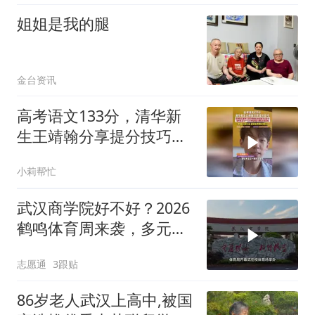
姐姐是我的腿
金台资讯
高考语文133分，清华新
生王靖翰分享提分技巧：
每天拿10—15分钟搭框
小莉帮忙
架、练逻辑
武汉商学院好不好？2026
鹤鸣体育周来袭，多元赛
事感受鲜活校园氛围
志愿通
3跟贴
86岁老人武汉上高中,被国