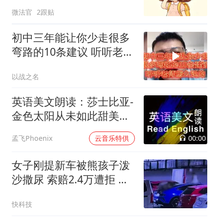
微法官
2跟贴
初中三年能让你少走很多
弯路的10条建议 听听老师
怎么说的
以战之名
英语美文朗读：莎士比亚-
金色太阳从未如此甜美吻
过
00:00
孟飞Phoenix
云音乐特供
女子刚提新车被熊孩子泼
沙撒尿 索赔2.4万遭拒 家
长：太离谱 你去起诉
快科技