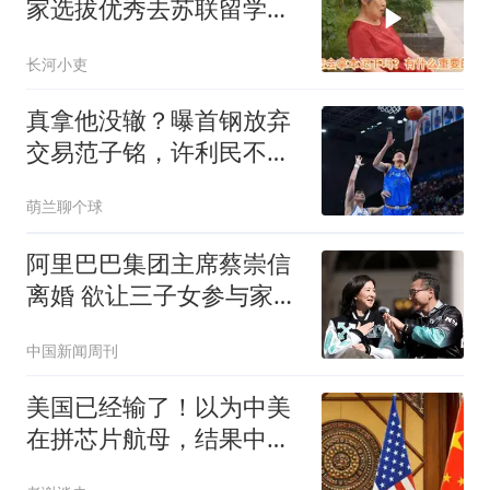
家选拔优秀去苏联留学，
退休金多少？
长河小吏
真拿他没辙？曝首钢放弃
交易范子铭，许利民不用
之人，李楠凑合用
萌兰聊个球
阿里巴巴集团主席蔡崇信
离婚 欲让三子女参与家族
事业
中国新闻周刊
美国已经输了！以为中美
在拼芯片航母，结果中国
已靠这招拿下胜利