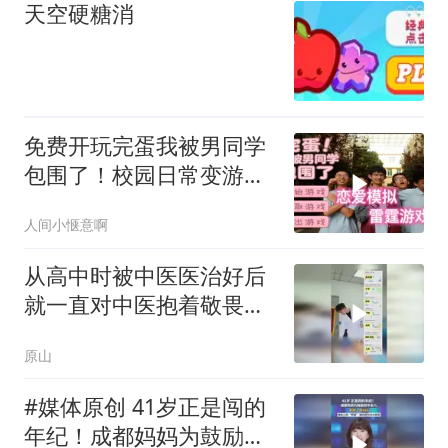
天空硬糖消
免费开玩完蛋我被男同学
包围了！校园日常变游戏
胡闹高中笑
人间小惬意啊
从高中时被中医医治好后
就一直对中医抱着敬畏和
感激的心态
原山
#媒体原创 41岁正是闯的
年纪！成都妈妈为鼓励初