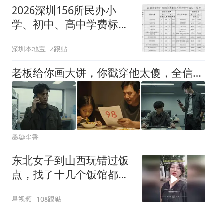
2026深圳156所民办小
学、初中、高中学费标
准！
深圳本地宝
2跟贴
老板给你画大饼，你戳穿他太傻，全信了又吃亏，真正聪明的人，都用这套“将计就计”的方法跟他谈条件
墨染尘香
东北女子到山西玩错过饭
点，找了十几个饭馆都没
开门：午休到几点
星视频
108跟贴