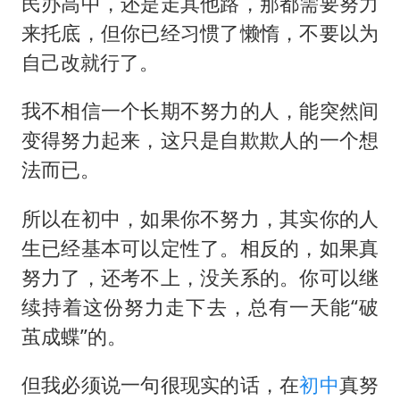
律师称“梅姨”若满75岁或不适用死刑
民办高中，还是走其他路，那都需要努力
来托底，但你已经习惯了懒惰，不要以为
《歌手》歌王之战帮唱嘉宾官宣
自己改就行了。
“梅姨”准确年龄仍未知
南昌一规划馆现“阴间座椅”字样
我不相信一个长期不努力的人，能突然间
上海一酒店房间爬满床虱 住客反被怼
变得努力起来，这只是自欺欺人的一个想
法而已。
中国经济展现强大韧性和活力
所以在初中，如果你不努力，其实你的人
生已经基本可以定性了。相反的，如果真
努力了，还考不上，没关系的。你可以继
续持着这份努力走下去，总有一天能“破
茧成蝶”的。
但我必须说一句很现实的话，在
初中
真努