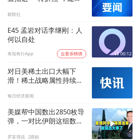
用黄金对冲！
财联社
E45 孟岩对话李继刚：人
何以自处
00:12
有知有行App
云音乐特供
对日美稀土出口大幅下
滑！稀土战略属性持续升
级，稀土ETF华泰柏瑞
每日经济新闻
（516780）连续5个交易
日“吸金”
美媒帮中国数出2850枚导
弹，一对比伊朗这组数
据，发现出大事了
罗富强说
2跟贴