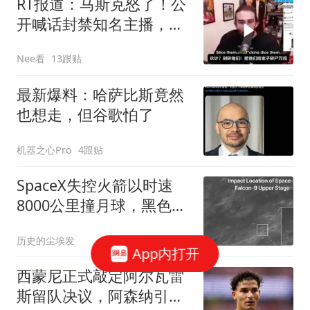
RT报道：马斯克怒了！公
开喊话封禁知名主播，痛
批Twitch拉偏架、搞双
Nee看
13跟贴
标！
最新爆料：哈萨比斯竟然
也想走，但谷歌怕了
机器之心Pro
4跟贴
SpaceX失控火箭以时速
8000公里撞月球，黑色新
坑首次曝光
历史的尘埃发
App内打开
西蒙尼正式敲定阿尔瓦雷
斯留队决议，阿森纳引援