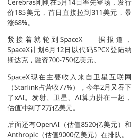
Cerebras刚刚在5月14日率先登场，发行
湖北启动重大气象灾害三级应急响应
价185美元，首日直接拉到311美元，暴
涨68%。
白海豚路径图
56岁刘奕君跟13岁女儿合跳
紧接着就轮到SpaceX——据报道，
大疆错失宇树
SpaceX计划6月12日以代码SPCX登陆纳
“还不如不放假”
斯达克，融资700-750亿美元。
从科技创新看开局起步的时与势
SpaceX现在主要收入来自卫星互联网
（Starlink占营收77%），今年2月又吞下
了xAI。发射、卫星、AI算力拼在一起，
估值冲到了2万亿美元。
后面还有OpenAI（估值8520亿美元）和
Anthropic（估值9000亿美元）在排队。