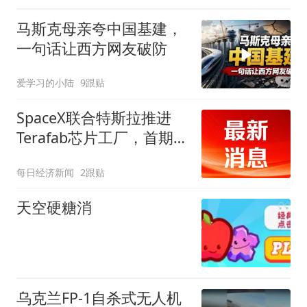
马斯克母亲夸中国基建，
一句话让西方网友破防
爱学习的小陆
9跟贴
SpaceX联合特斯拉推进
Terafab芯片工厂，首期投
资168亿美元
每日经济新闻
2跟贴
天空硬糖消
乌克兰FP-1自杀式无人机