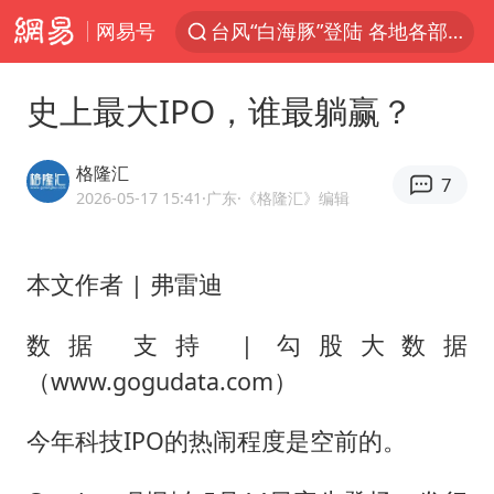
台风“白海豚”登陆 各地各部门全力应对
网易号
部分银行上调存款利率
史上最大IPO，谁最躺赢？
小沈阳加盟《披荆斩棘》
新疆生产建设兵团生态环境局原局长被查
格隆汇
7
朱一龙的鼻子怎么了
2026-05-17 15:41
·广东
·《格隆汇》编辑
三预警齐发 11个省份有大到暴雨
国乒连续两站无缘冠军
本文作者 | 弗雷迪
上海鼓励居家办公
数据 支持 | 勾股大数据
5万小车卖不动 微型代步车集体遇冷
（www.gogudata.com）
4.2平卫生间补漏注胶花1.55万
今年科技IPO的热闹程度是空前的。
上海地铁4条线路全线停运
周星驰妈妈现身香港首映礼