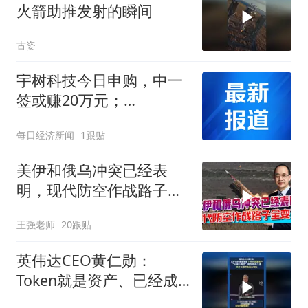
火箭助推发射的瞬间
古姿
宇树科技今日申购，中一
签或赚20万元；
SemiAnalysis：SpaceX
每日经济新闻
1跟贴
2027年新增算力或超
10GW，年度经常性收入
美伊和俄乌冲突已经表
或达3000亿美元｜科技早
明，现代防空作战路子全
参
变了
王强老师
20跟贴
英伟达CEO黄仁勋：
Token就是资产、已经成
为获利的营收单位