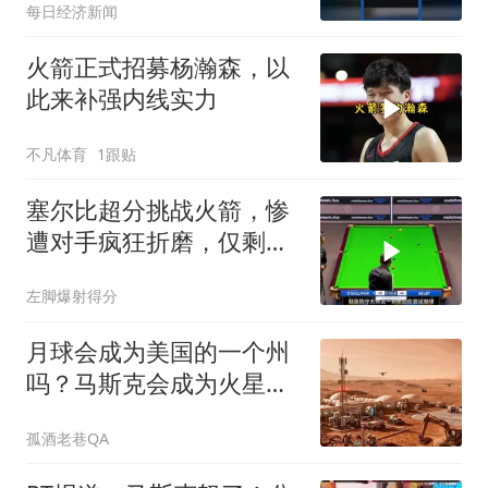
每日经济新闻
火箭正式招募杨瀚森，以
此来补强内线实力
不凡体育
1跟贴
塞尔比超分挑战火箭，惨
遭对手疯狂折磨，仅剩黑
球也上台裁判懵了
左脚爆射得分
月球会成为美国的一个州
吗？马斯克会成为火星的
主宰吗？
孤酒老巷QA