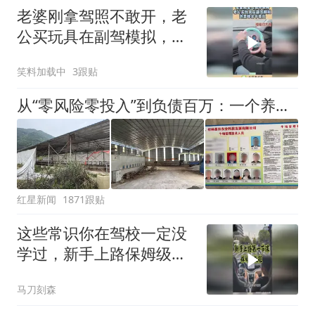
老婆刚拿驾照不敢开，老
公买玩具在副驾模拟，效
果却出乎意料！
笑料加载中
3跟贴
从“零风险零投入”到负债百万：一个养牛项目崩盘后，谁该为农户的贷款买单丨红星调查
红星新闻
1871跟贴
这些常识你在驾校一定没
学过，新手上路保姆级教
程
马刀刻森