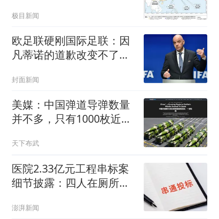
消，“爱达·魔都号”邮轮提
极目新闻
前返航
欧足联硬刚国际足联：因
凡蒂诺的道歉改变不了任
何事
封面新闻
美媒：中国弹道导弹数量
并不多，只有1000枚近
程、1300枚中程、550枚
天下布武
远程！
医院2.33亿元工程串标案
细节披露：四人在厕所内
协商
澎湃新闻