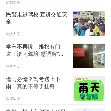
伊犁交警
民警走进驾校 宣讲交通安
全
锦绣太原
学车不再忧，维权有门
道：济南驾培“慧调解”工
作室成立
齐鲁壹点
逢雨必慌？驾考遇上下
雨，真的不等于挂科️
深深深深