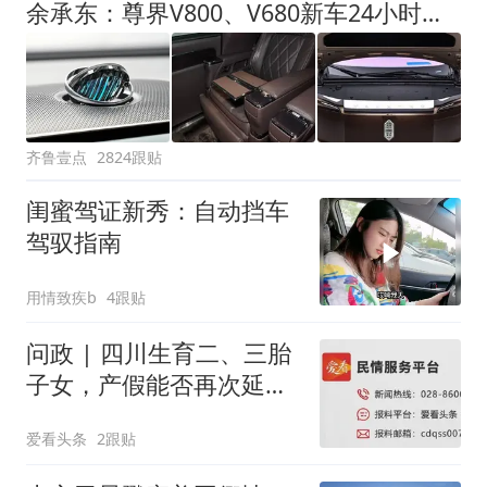
余承东：尊界V800、V680新车24小时大定突破3500台
齐鲁壹点
2824跟贴
闺蜜驾证新秀：自动挡车
驾驭指南
用情致疾b
4跟贴
问政 | 四川生育二、三胎
子女，产假能否再次延
长？回应来了
爱看头条
2跟贴