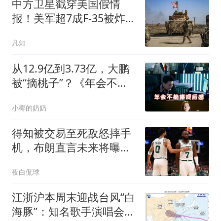
中方卫星戳穿美国假情
报！美军超7成F-35被炸，
伊朗早道出实情
凡知
从12.9亿到3.73亿，大鹏
被“摘桃子”？《年会不能
停2》换角真相
小椰的奶奶
得知被交易至死敌怒摔手
机，布朗直言未来将曝光
凯尔特人内幕
夜白侃球
江浙沪本周末迎战台风“白
海豚”：知名歌手演唱会取