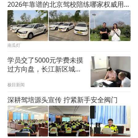
2026年靠谱的北京驾校陪练哪家权威用户力荐
南瓜灯
学员交了5000元学费未摸
过方向盘，长江新区城管
协调后退回3000元
极目新闻
深耕驾培源头宣传 拧紧新手安全阀门