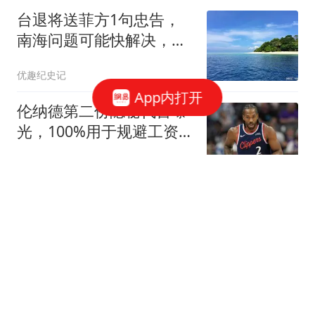
台退将送菲方1句忠告，
南海问题可能快解决，巴
丹群岛要物归原主
优趣纪史记
App内打开
伦纳德第二份隐秘代言曝
光，100%用于规避工资
帽，猛龙交易直接冻结
夜白侃球
“立秋的第一杯奶茶”又爆
单了，上海有门店排队超
500杯，店员：今天奶茶
极目新闻
店都很忙，要等2个多小
时
河南小哥开16小时车到杭