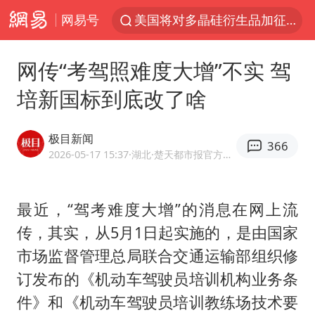
网易号
四川宜宾市发生5.0级左右地震
改名后的“青海拉面”店
网传“考驾照难度大增”不实 驾
泰国校园枪击案死亡人数升至7人
培新国标到底改了啥
1岁宝宝碰坏纸巾盒 宝妈被索赔924元
泰高官回应中国人在泰遭歧视：全面调查
极目新闻
366
女子开一天一夜空调后二氧化碳中毒
2026-05-17 15:37
·湖北
·楚天都市报官方网易号
97岁英国奶奶飞上天再破吉尼斯纪录
最近，“驾考难度大增”的消息在网上流
“空调24小时开着更省电”不实
传，其实，从5月1日起实施的，是由国家
70多岁父亲独自坐车到上海看望女儿
市场监督管理总局联合交通运输部组织修
OpenAI为免费用户升级GPT-5.6 Luna
订发布的《机动车驾驶员培训机构业务条
“不建议大家买深色蛋糕”
件》和《机动车驾驶员培训教练场技术要