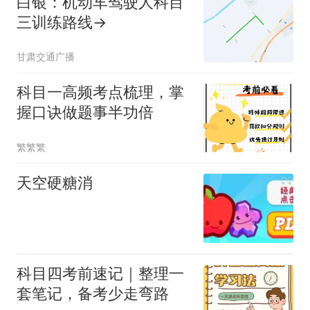
白银：机动车驾驶人科目
三训练路线→
甘肃交通广播
科目一高频考点梳理，掌
握口诀做题事半功倍
繁繁繁
天空硬糖消
科目四考前速记｜整理一
套笔记，备考少走弯路