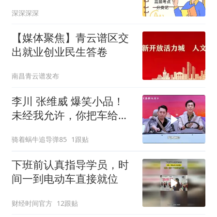
深深深深
【媒体聚焦】青云谱区交
出就业创业民生答卷
南昌青云谱发布
李川 张维威 爆笑小品！
未经我允许，你把车给别
人开！驾校的车不能给别
骑着蜗牛追导弹85
1跟贴
人开吗？
下班前认真指导学员，时
间一到电动车直接就位
财经时间官方
12跟贴