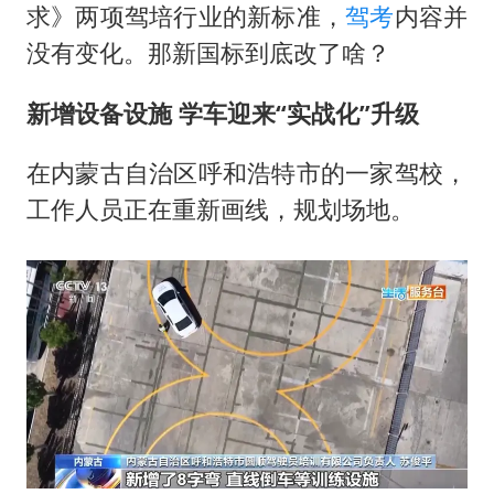
985博士后被曝在妻子孕期出轨后续
求》两项驾培行业的新标准，
驾考
内容并
公司“上四休三”但要降薪1000元
没有变化。那新国标到底改了啥？
男子杀人后逃进深山21年活得像野人
新增设备设施 学车迎来“实战化”升级
如何把百年大党建设得更加坚强有力？
在内蒙古自治区呼和浩特市的一家驾校，
工作人员正在重新画线，规划场地。