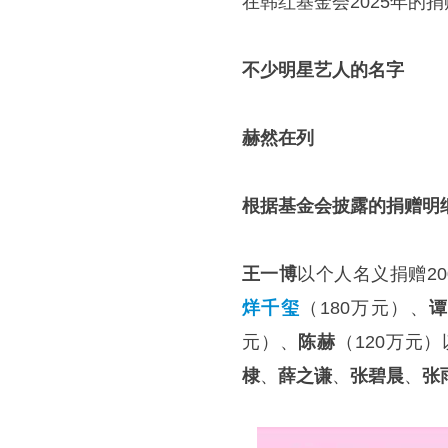
在韩红基金会2025年的
不少明星艺人的名字
赫然在列
根据基金会披露的捐赠明
王一博
以个人名义捐赠20
烊千玺
（180万元）、
元）、
陈赫
（120万元）
棣
、
薛之谦
、
张碧晨
、
张