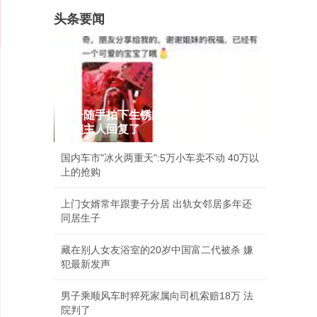
头条要闻
女子随手拍下生锈同心锁发到网上 没想
到锁主人回复了
国内车市"冰火两重天":5万小车卖不动 40万以
上的抢购
上门女婿常年跟妻子分居 出轨女邻居多年还
同居生子
藏在别人女友浴室的20岁中国富二代被杀 嫌
犯最新发声
男子乘顺风车时猝死家属向司机索赔18万 法
院判了