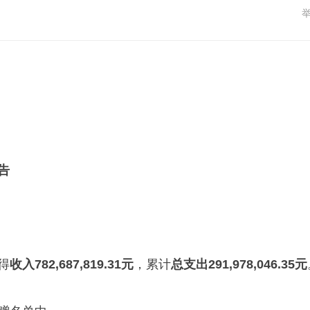
告
得
收入782,687,819.31元
，累计
总支出291,978,046.35元