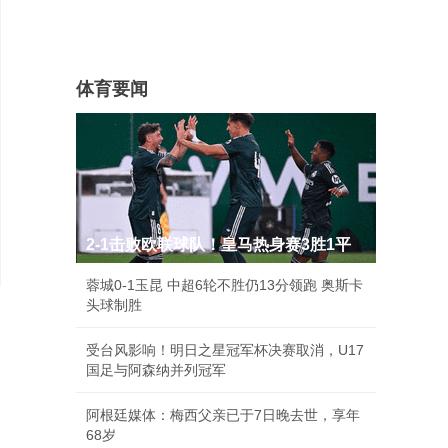
体育要闻
2-1击败欧联球队！皇马热身赛3胜1平
蓉城0-1玉昆 中超6轮不胜仍13分领跑 奥斯卡
头球制胜
受台风影响！明日之星冠军杯决赛取消，U17
国足与阿森纳并列冠军
阿根廷媒体：梅西父亲已于7日晚去世，享年
68岁