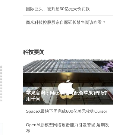
国际巨头，被判超60亿元天价罚款
商米科技控股股东自愿延长禁售期该咋看？
科技要闻
苹果官网：Mac电脑可配合苹果智能使
用千问
SpaceX最快下周完成600亿美元收购Cursor
OpenAI新模型网络攻击能力引发警惕 延期发
布