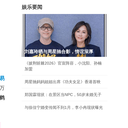
娱乐要闻
刘嘉玲晒与周星驰合影，情谊深厚
《披荆斩棘2026》官宣阵容，小沈阳、孙楠
加盟
易
周星驰妈妈姐姐出席《功夫女足》香港首映
0万
郑国霖现状：在景区当NPC，50岁未婚无子
鹤
与徐佳宁婚变传闻不到1月，李小冉现状曝光