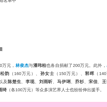
捐赠名单中
细
0万元，
林俊杰
与
潘玮柏
也各自捐献了200万元。此外，
谭松韵
（160万元）、
孙女士
（150万元）、
郭晖
（14
以及
陈楚生
、
李现
、
刘雨昕
、
马伊琍
、
乔杉
、
宋佳
、
王
雨绮
（各100万元）等众多演艺界人士也纷纷伸出援手。