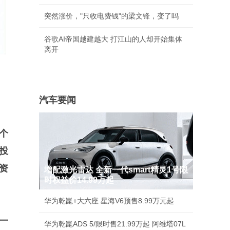
突然涨价，"只收电费钱"的梁文锋，变了吗
谷歌AI帝国越建越大 打江山的人却开始集体
离开
汽车要闻
个
投
资
增配激光雷达 全新一代smart精灵1号限
时权益价14.99万起
华为乾崑+大六座 星海V6预售8.99万元起
一
华为乾崑ADS 5/限时售21.99万起 阿维塔07L