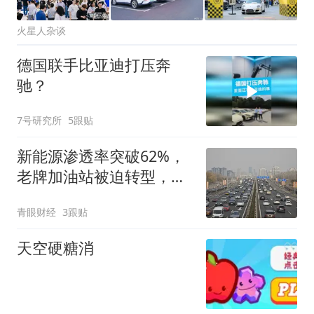
火星人杂谈
德国联手比亚迪打压奔
驰？
7号研究所
5跟贴
新能源渗透率突破62%，
老牌加油站被迫转型，油
车还有活路吗？
青眼财经
3跟贴
天空硬糖消