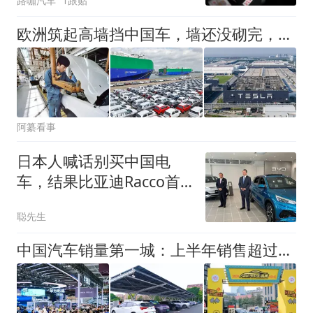
路咖汽车
1跟贴
欧洲筑起高墙挡中国车，墙还没砌完，自己的车企翻墙找中国合作了
阿纂看事
日本人喊话别买中国电
车，结果比亚迪Racco首
周订单超700辆，年销1万
聪先生
辆目标能实现吗？
中国汽车销量第一城：上半年销售超过26万辆，“跑赢”北上广