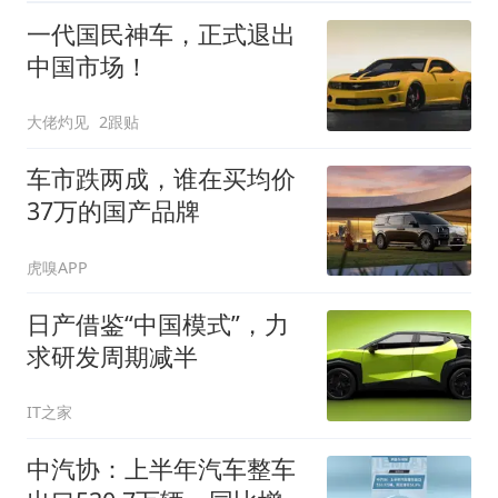
一代国民神车，正式退出
中国市场！
大佬灼见
2跟贴
车市跌两成，谁在买均价
37万的国产品牌
虎嗅APP
日产借鉴“中国模式”，力
求研发周期减半
IT之家
中汽协：上半年汽车整车