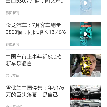
出口530.7万辆，同比增长
52.8%
界面新闻
金龙汽车：7月客车销量
3860辆，同比增长13.46%
界面新闻
中国车市上半年近600款
新车是谣言
碧天蓝钻
雪佛兰中国停售：年销76
万的巨头落幕，是自己失
败还是国产崛起？
李将平老师