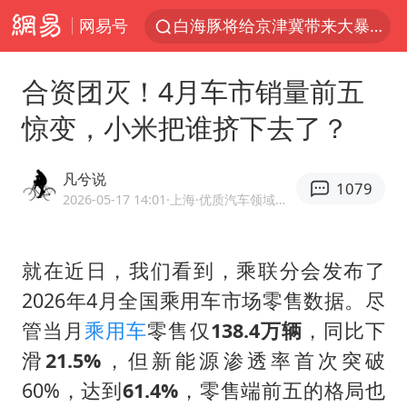
网易号
白海豚将给京津冀带来大暴雨
《披荆斩棘2026》阵容官宣
合资团灭！4月车市销量前五
国足U17与阿森纳决赛取消 并列冠军
惊变，小米把谁挤下去了？
女子发现前夫婚内与第三者育子
王艺迪无缘横滨赛决赛
凡兮说
1079
2025年小学教师减少13.19万
2026-05-17 14:01
·上海
·优质汽车领域创作者
王艺迪2-4不敌张本美和止步4强
就在近日，我们看到，乘联分会发布了
以军士兵把枪口对准中国记者
2026年4月全国乘用车市场零售数据。尽
上门女婿出轨女邻居多年被判重婚罪
管当月
乘用车
零售仅
138.4万辆
，同比下
韩军前线部队连曝丑闻
滑
21.5%
，但新能源渗透率首次突破
《龙餐馆》 冲奖
60%，达到
61.4%
，零售端前五的格局也