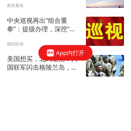
夜里看海
中央巡视再出“组合重
拳”：提级办理，深挖“伞
中伞”一查到底！
细说职场
App内打开
美国想买，北约硬抢？八
国联军闪击格陵兰岛，比
利时证实精锐尽出
深度解析热点
36.9克拉，价值2.7亿！这
家快倒闭的矿企，被垃圾
堆里捡到的蓝钻救活了
果壳