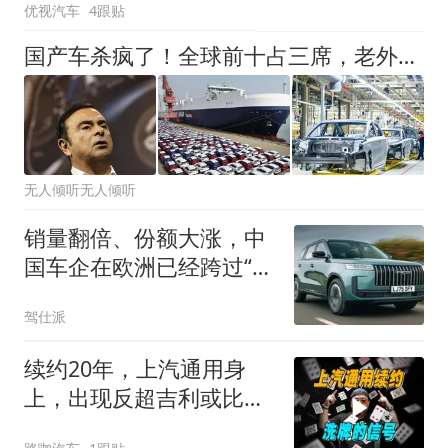
优视汽车
4跟贴
国产车杀疯了！全球前十占三席，老外终于承认中国造车牛！
无人倾听无人倾听
销量翻倍、份额大涨，中
国车企在欧洲已经跨过“幼
儿期”｜第三方观察
驾仕派
续约20年，上汽通用身
上，出现反超吉利或比亚
迪的机会？