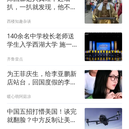
扒，一扒就发现，他不是
缺钱，是真喜欢工作
西楼知趣杂谈
140余名中学校长老师送
学生入学西湖大学 施一公
致辞
齐鲁壹点
为王菲庆生，给李亚鹏新
店站台，回国度假的李
嫣，成了最忙星二代
暖心萌阿菇凉
中国五招打懵美国！谈完
就翻脸？中方反制让美国
措手不及！