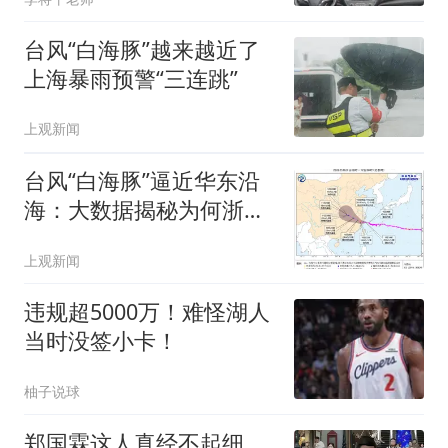
台风“白海豚”越来越近了
上海暴雨预警“三连跳”
上观新闻
台风“白海豚”逼近华东沿
海：大数据揭秘为何浙江
屡成台风“靶心”
上观新闻
违规超5000万！难怪湖人
当时没签小卡！
柚子说球
郑国霖这人真经不起细