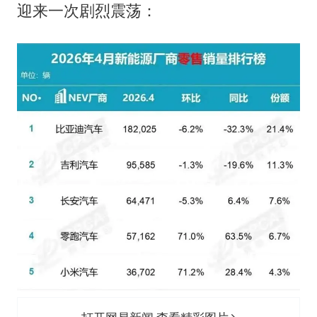
笔试第一被劝弃考涉事副校长被撤职
迎来一次剧烈震荡：
构建更高水平的全民健身公共服务体系
挡“张雪机车”民进党当局怕什么
灌溉水坝被隔成鱼塘 村民投诉20余年
萌娃帮爷爷脱玉米 卖力干活超可爱
奋力开创中国式现代化建设新局面