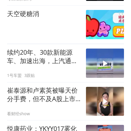
天空硬糖消
续约20年、30款新能源
车、加速出海，上汽通用
下一阶段路线定了！
1号车盟
3跟贴
崔泰源和卢素英被曝天价
分手费，但不及A股上市
公司？
看财经show
悦康药业：YKYY017雾化