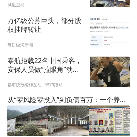
凤凰卫视
万亿级公募巨头，部分股
权挂牌转让
每日经济新闻
泰航拒载22名中国乘客，
安保人员做“拉眼角”动
作，泰国机场最新回应：
都市快报橙柿互动
5379跟贴
拒绝登机决定由航司作
出；亲历者：曾承诺免费
从“零风险零投入”到负债百万：一个养牛项目崩盘后，谁该为农户的贷款买单丨红星调查
改签但没兑现