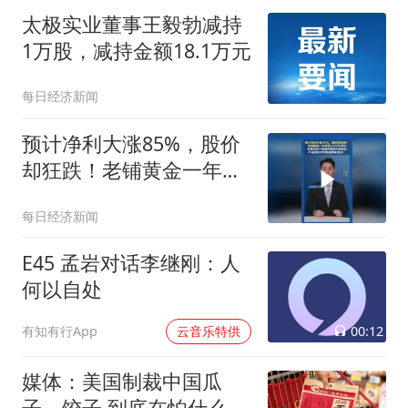
太极实业董事王毅勃减持
1万股，减持金额18.1万元
每日经济新闻
预计净利大涨85%，股价
却狂跌！老铺黄金一年蒸
发1300亿港元
每日经济新闻
E45 孟岩对话李继刚：人
何以自处
00:12
有知有行App
云音乐特供
媒体：美国制裁中国瓜
子、饺子 到底在怕什么