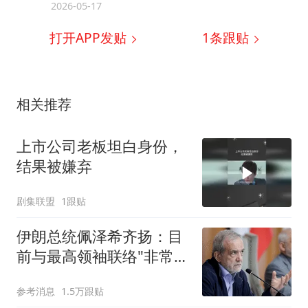
2026-05-17
打开APP发贴
1
条跟贴
相关推荐
上市公司老板坦白身份，
结果被嫌弃
剧集联盟
1跟贴
伊朗总统佩泽希齐扬：目
前与最高领袖联络"非常困
难"
参考消息
1.5万跟贴