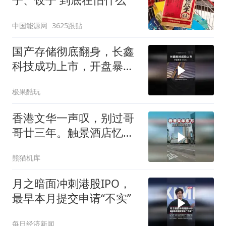
中国能源网
3625跟贴
国产存储彻底翻身，长鑫
科技成功上市，开盘暴涨
471%！
极果酷玩
香港文华一声叹，别过哥
哥廿三年。触景酒店忆芳
华世间再无张国荣
熊猫机库
月之暗面冲刺港股IPO，
最早本月提交申请“不实”
每日经济新闻