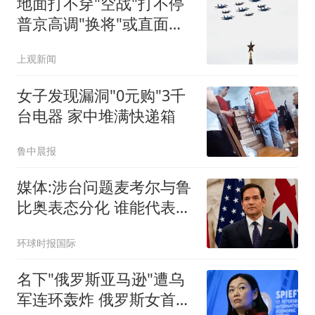
地面打不穿"空战"打不停
普京高调"换将"或直面消
耗战
上观新闻
女子发现漏洞"0元购"3千
台电器 家中堆满快递箱
鲁中晨报
媒体:涉台问题麦考尔与鲁
比奥表态分化 谁能代表华
盛顿
环球时报国际
名下"俄罗斯亚马逊"遭乌
军连环轰炸 俄罗斯女首富