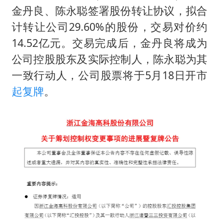
泰国一女公务员妆容引争议 本人回应
金丹良、陈永聪签署股份转让协议，拟合
法国将禁止“未经同意的电话营销”
计转让公司29.60%的股份，交易对价约
24小时不关空调 电费会更低吗
14.52亿元。交易完成后，金丹良将成为
中国养老床位“三连降”
公司控股股东及实际控制人，陈永聪为其
一致行动人，公司股票将于5月18日开市
多地要求领导干部带头休假
起复牌
。
吉林一“温度计大楼”读数爆表
东方甄选被判赔偿江小白30万元
奋进开新局 实干挑大梁