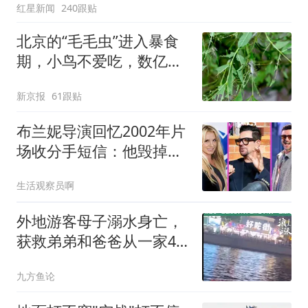
红星新闻
240跟贴
北京的“毛毛虫”进入暴食
期，小鸟不爱吃，数亿头
小蜂迎战
新京报
61跟贴
布兰妮导演回忆2002年片
场收分手短信：他毁掉了
一生最好的感情
生活观察员啊
外地游客母子溺水身亡，
获救弟弟和爸爸从一家4
口变2人
九方鱼论