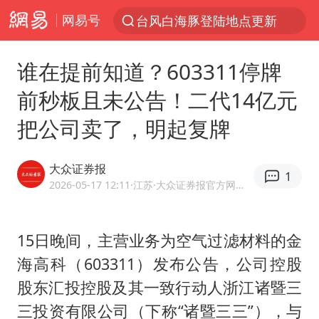
网易号
台风白海豚登陆地点更新
以“新”破局 首发经济点亮城市消费活力
谁在提前知道？603311停牌
台风白海豚进入48小时警戒线
前秒板且未公告！二代14亿元
佛得角门将亮相智利俱乐部主场
把公司卖了，明起复牌
中方回应是否在太平洋海底开采稀土
看守所辅警收受10万获刑1年
大众证券报
1
宇树科技发行价格150.80元/股
2026-05-17 12:11
·江苏
·大众证券报官方网易号
宇树科技王兴兴身家有望超200亿元
五粮液渠道价一箱上涨近百元
15日晚间，主营业务为空气过滤材料的金
海高科（603311）发布公告，公司控股
CIA被曝已秘密设立古巴工作组
股东汇投控股及其一致行动人浙江诸暨三
U17国足1分钟轰2球
三投资有限公司（下称“诸暨三三”），与