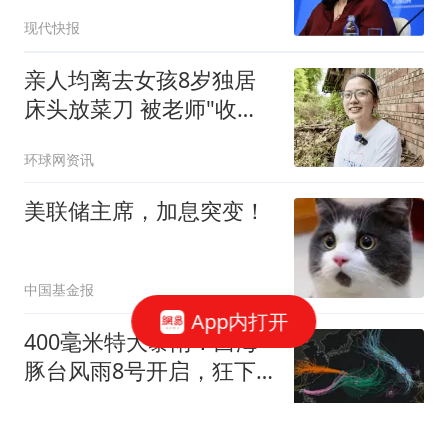
怒了
现代快报
亲人均离去女孩8岁独居
床头放菜刀 被老师"收
养"后逆袭
环球网资讯
美联储主席，加息突变！
中国基金报
App内打开
400毫米特大暴雨！白海
豚台风雨8号开启，狂下7
天直达内蒙和东北 13号白
风云圈天气
海豚台风雨直达内蒙东